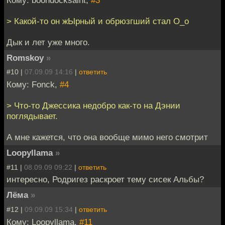
Кому: boondocksaint,
#3
> Какой-то он жЫрный и обрюзгший стал О_о
Дык и лет уже много.
Romskoy
»
#10 |
07.09.09 14:16
|
ответить
Кому: Fonck,
#4
> Что-то Джессика недобро как-то на Дэнии
поглядывает.
А мне кажется, что она вообще мимо него смотрит
Loopyllama
»
#11 |
08.09.09 09:22
|
ответить
интересно, Родригез раскроет тему сисек Альбы?
Лёма
»
#12 |
09.09.09 15:34
|
ответить
Кому: Loopyllama,
#11