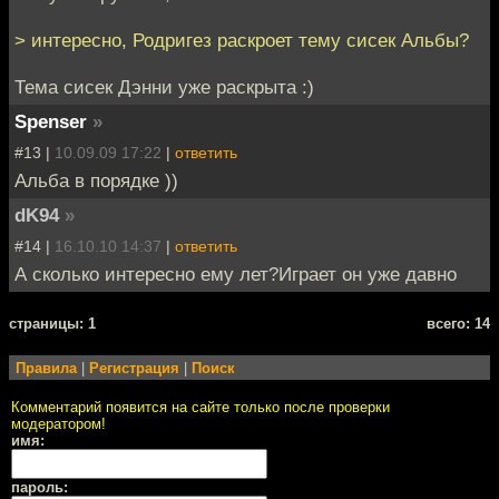
> интересно, Родригез раскроет тему сисек Альбы?
Тема сисек Дэнни уже раскрыта :)
Spenser
»
#13 |
10.09.09 17:22
|
ответить
Альба в порядке ))
dK94
»
#14 |
16.10.10 14:37
|
ответить
А сколько интересно ему лет?Играет он уже давно
cтраницы: 1
всего: 14
Правила
|
Регистрация
|
Поиск
Комментарий появится на сайте только после проверки
модератором!
имя:
пароль: