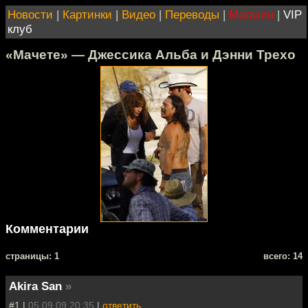
Новости
|
Картинки
|
Видео
|
Переводы
|
Магазин
|
VIP
клуб
«Мачете» — Джессика Альба и Дэнни Трехо
Комментарии
cтраницы: 1
всего: 14
Akira San
»
#1 |
05.09.09 20:35
|
ответить