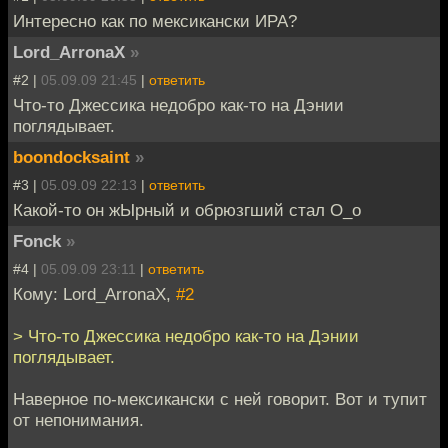
Интересно как по мексикански ИРА?
Lord_ArronaX
»
#2 |
05.09.09 21:45
|
ответить
Что-то Джессика недобро как-то на Дэнии
поглядывает.
boondocksaint
»
#3 |
05.09.09 22:13
|
ответить
Какой-то он жЫрный и обрюзгший стал О_о
Fonck
»
#4 |
05.09.09 23:11
|
ответить
Кому: Lord_ArronaX,
#2
> Что-то Джессика недобро как-то на Дэнии
поглядывает.
Наверное по-мексикански с ней говорит. Вот и тупит
от непонимания.