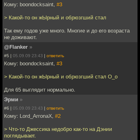
Кому: boondocksaint,
#3
> Какой-то он жЫрный и обрюзгший стал
Так ему годов уже много. Многие и до его возраста
не доживают.
@Flanker
»
#5 |
05.09.09 23:43
|
ответить
Кому: boondocksaint,
#3
> Какой-то он жЫрный и обрюзгший стал О_о
Для 65 выглядит нормально.
Эрми
»
#6 |
05.09.09 23:43
|
ответить
Кому: Lord_ArronaX,
#2
> Что-то Джессика недобро как-то на Дэнии
поглядывает.