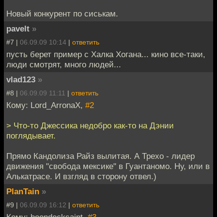
Новый конкурент по сиськам.
pavelt
»
#7 |
06.09.09 10:14
|
ответить
пусть берет пример с Халка Хогана... кино все-таки,
люди смотрят, много людей...
vlad123
»
#8 |
06.09.09 11:11
|
ответить
Кому: Lord_ArronaX,
#2
> Что-то Джессика недобро как-то на Дэнии
поглядывает.
Прямо Кандолиза Райз вылитая. А Трехо - лидер
движения "свобода мексике" в Гуантаномо. Ну, или в
Алькатрасе. И взгляд в сторону отвел.)
PlanTain
»
#9 |
06.09.09 16:12
|
ответить