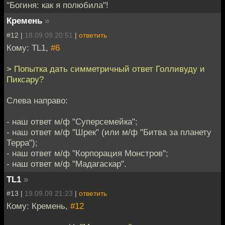
"Богиня: как я полюбила"!
Кремень
»
#12 |
18.09.09 20:51
|
ответить
Кому: TL1,
#6
> Попытка дать симметричный ответ Голливуду и
Пиксару?
Слева направо:
- наш ответ м/ф "Суперсемейка";
- наш ответ м/ф "Шрек" (или м/ф "Битва за планету
Терра");
- наш ответ м/ф "Корпорация Монстров";
- наш ответ м/ф "Мадагаскар".
TL1
»
#13 |
19.09.09 21:23
|
ответить
Кому: Кремень,
#12