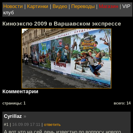
Новости
|
Картинки
|
Видео
|
Переводы
|
Магазин
|
VIP
клуб
Киноэкспо 2009 в Варшавском экспрессе
Комментарии
cтраницы: 1
всего: 14
Cyrillaz
»
#1 |
16.09.09 17:11
|
ответить
А вот что на сей день известно по вопросу нового