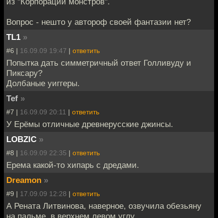
из "Корпорации монстров".
Вопрос - нешто у автороф своей фантазии нет?
TL1
»
#6 |
16.09.09 19:47
|
ответить
Попытка дать симметричный ответ Голливуду и
Пиксару?
Долбаные уиггеры.
Tef
»
#7 |
16.09.09 20:11
|
ответить
У Ерёмы отличные древнерусские джинсы.
LOBZIC
»
#8 |
16.09.09 22:35
|
ответить
Ерема какой-то хипарь с дредами.
Dreamon
»
#9 |
17.09.09 12:28
|
ответить
А Рената Литвинова, наверное, озвучила обезьяну
на пальме, в верхнем левом углу