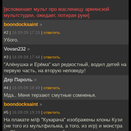
[вспоминает мульт про масленицу армянской
мультстудии, ожидает, потирая руки]
boondocksaint
»
#2 |
16.09.09 17:15
|
ответить
Убого.
Vovan232
»
#3 |
16.09.09 17:44
|
ответить
"Алёнушка и Ерёма" кал редкостный, водил детей на
первую часть, на вторую неповеду!
Дер Пароль
»
#4 |
16.09.09 18:49
|
ответить
Мда.. Меня терзают смутные сомненья.
boondocksaint
»
#5 |
16.09.09 19:19
|
ответить
На плакате м/ф "Кукарача" изображены клоны Кузи
(не того из мультфильма, а того, из игр) и монстра