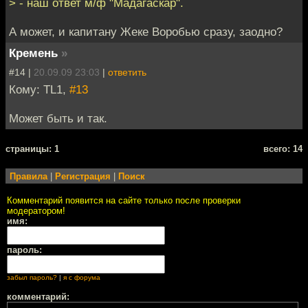
> - наш ответ м/ф "Мадагаскар".
А может, и капитану Жеке Воробью сразу, заодно?
Кремень
»
#14 |
20.09.09 23:03
|
ответить
Кому: TL1,
#13
Может быть и так.
cтраницы: 1
всего: 14
Правила
|
Регистрация
|
Поиск
Комментарий появится на сайте только после проверки
модератором!
имя:
пароль:
забыл пароль?
|
я с форума
комментарий: