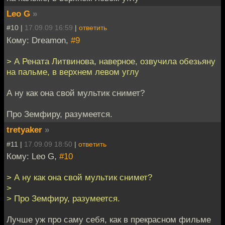
Leo G
»
#10 |
17.09.09 16:59
|
ответить
Кому: Dreamon,
#9
> А Рената Литвинова, наверное, озвучила обезьяну
на пальме, в верхнем левом углу
А ну как она свой мультик снимет?
Про Земфиру, разумеется.
tretyaker
»
#11 |
17.09.09 18:50
|
ответить
Кому: Leo G,
#10
> А ну как она свой мультик снимет?
>
> Про Земфиру, разумеется.
Лучше уж про саму себя, как в прекрасном фильме