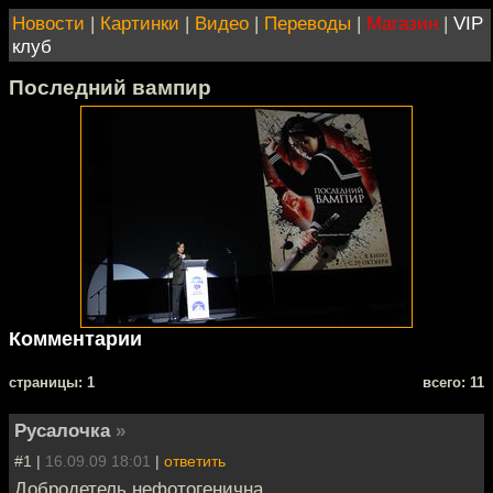
Новости
|
Картинки
|
Видео
|
Переводы
|
Магазин
|
VIP
клуб
Последний вампир
Комментарии
cтраницы: 1
всего: 11
Русалочка
»
#1 |
16.09.09 18:01
|
ответить
Добродетель нефотогенична.