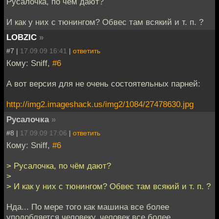
Русалочка, по чём дают?
И как у них с тюнингом? Обвес там всякий и т. п. ?
LOBZIC
»
#7 |
17.09.09 16:41
|
ответить
Кому: Sniff,
#6
А вот версия для не очень состоятельных парней:
http://img2.imageshack.us/img2/1084/27478630.jpg
Русалочка
»
#8 |
17.09.09 17:06
|
ответить
Кому: Sniff,
#6
> Русалочка, по чём дают?
>
> И как у них с тюнингом? Обвес там всякий и т. п. ?
Нда... По мере того как машина все более
уподобляется человеку, человек все более