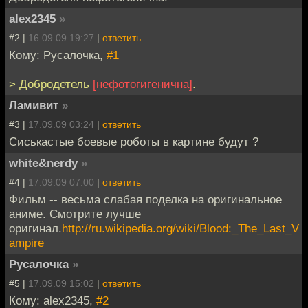
alex2345
»
#2 |
16.09.09 19:27
|
ответить
Кому: Русалочка,
#1
> Добродетель
[нефотогигенична]
.
Ламивит
»
#3 |
17.09.09 03:24
|
ответить
Сиськастые боевые роботы в картине будут ?
white&nerdy
»
#4 |
17.09.09 07:00
|
ответить
Фильм -- весьма слабая поделка на оригинальное
аниме. Смотрите лучше
оригинал.
http://ru.wikipedia.org/wiki/Blood:_The_Last_V
ampire
Русалочка
»
#5 |
17.09.09 15:02
|
ответить
Кому: alex2345,
#2