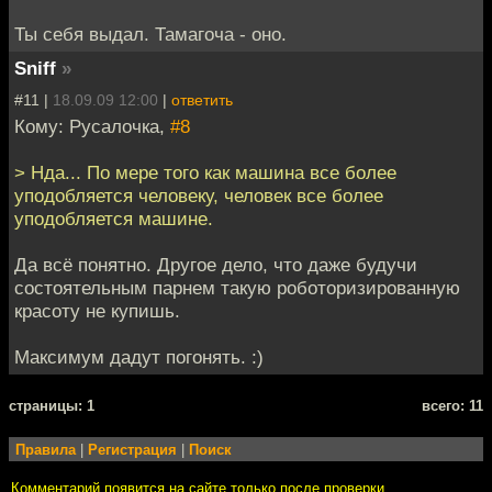
Ты себя выдал. Тамагоча - оно.
Sniff
»
#11 |
18.09.09 12:00
|
ответить
Кому: Русалочка,
#8
> Нда... По мере того как машина все более
уподобляется человеку, человек все более
уподобляется машине.
Да всё понятно. Другое дело, что даже будучи
состоятельным парнем такую роботоризированную
красоту не купишь.
Максимум дадут погонять. :)
cтраницы: 1
всего: 11
Правила
|
Регистрация
|
Поиск
Комментарий появится на сайте только после проверки