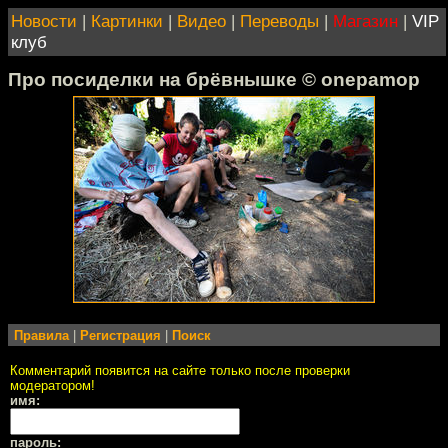
Новости
|
Картинки
|
Видео
|
Переводы
|
Магазин
|
VIP
клуб
Про посиделки на брёвнышке © onepamop
Правила
|
Регистрация
|
Поиск
Комментарий появится на сайте только после проверки
модератором!
имя:
пароль: