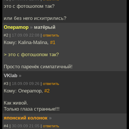
это с фотошопом так?
или без него исхитрились?
Onepamop
»
матёрый
#2 |
17.09.09 22:08
|
ответить
Кому: Kalina-Malina,
#1
> это с фотошопом так?
Просто паренёк симпатичный!
VKlab
»
#3 |
18.09.09 09:26
|
ответить
Кому: Onepamop,
#2
Как живой.
Только глаза странные!!!
японский колонок
»
#4 |
30.09.09 21:05
|
ответить