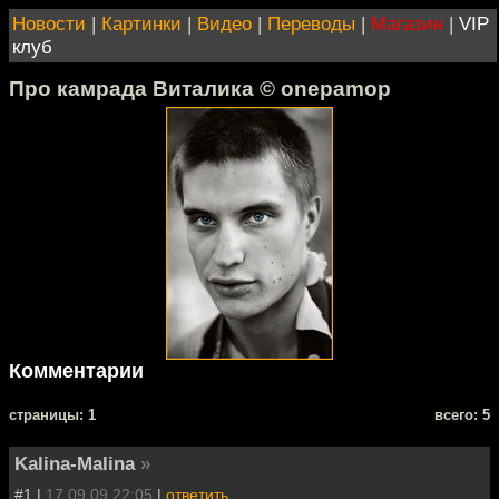
Новости
|
Картинки
|
Видео
|
Переводы
|
Магазин
|
VIP
клуб
Про камрада Виталика © onepamop
Комментарии
cтраницы: 1
всего: 5
Kalina-Malina
»
#1 |
17.09.09 22:05
|
ответить