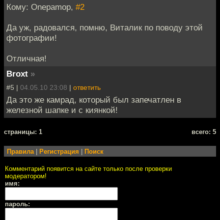
Кому: Onepamop,
#2
Да уж, радовался, помню, Виталик по поводу этой
фотографии!
Отличная!
Broxt
»
#5 |
04.05.10 23:08
|
ответить
Да это же камрад, который был запечатлен в
железной шапке и с киянкой!
cтраницы: 1
всего: 5
Правила
|
Регистрация
|
Поиск
Комментарий появится на сайте только после проверки
модератором!
имя:
пароль: