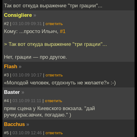
Так вот откуда выражение "три грации"...
Consigliere
»
#2 |
03.10.09 09:31
|
ответить
Кому: ...просто Ильич,
#1
> Так вот откуда выражение "три грации"...
Нет, грации — про другое.
Flash
»
#3 |
03.10.09 10:17
|
ответить
«Молодой человек, отдохнуть не желаете?» :-)
Baster
»
#4 |
03.10.09 11:11
|
ответить
прям сцена у Киевского вокзала. "дай
ручку,красавчик, погадаю." )
Bacchus
»
#5 |
03.10.09 12:46
|
ответить