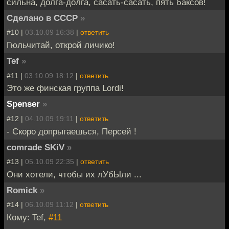
сильна, долга-долга, сасать-сасать, пять баксов!
Сделано в СССР
»
#10 |
03.10.09 16:38
|
ответить
Гюльчитай, открой личико!
Tef
»
#11 |
03.10.09 18:12
|
ответить
Это же финская группа Lordi!
Spenser
»
#12 |
04.10.09 19:11
|
ответить
- Скоро допрыгаешься, Персей !
comrade SKiV
»
#13 |
05.10.09 22:35
|
ответить
Они хотели, чтобы их лУбЫли ...
Romick
»
#14 |
06.10.09 11:12
|
ответить
Кому: Tef,
#11