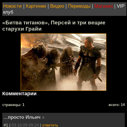
Новости
|
Картинки
|
Видео
|
Переводы
|
Магазин
|
VIP
клуб
«Битва титанов», Персей и три вещие
старухи Грайи
Комментарии
cтраницы: 1
всего: 14
...просто Ильич
»
#1 |
03.10.09 09:24
|
ответить