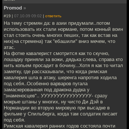
Promod
»
#19 |
07.10.09 09:02
|
ответить
На тему стремян да: в азии придумали..потом
использовать их стали нормане, потом конный воин
стал стоить очень многих пеших, так как встав на
них(на стремена) так "ебашили" вниз мечем, что
атас.
На фотке кавалерист смотрится как то скучно,
лошадку приняли за вожи, дядька слева, справа кто
нить копьем просадит в бочину...Хотя я как то читал
заметку, где рассказывали, что когда римская
кавалерия шла в атаку, шеренга напротив ходила
под себя..Особенно варваров пугала
замаскерованная под дракона дудка у
"знаменосцев".. УУУУУУУУУУУУУУУУ- сразу
мокрые штаны у многих, ну чисто Ди Дэй в
Нормандии во вторую мировую при высадке в
фильме у Спильберга, когда там солдатик писает
под себя.
Римская кавалерия ранних годов состояла почти