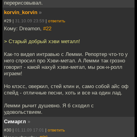
перерисовывал.
korvin_korvin
»
#29 |
31.10.09 23:59
|
ответить
Кому: Dreamon,
#22
> Старый добрый хэви металл!
Как-то видел интравью с Лемми. Репортер что-то у
него спросил про Хэви-метал. А Лемми так грозно
говорит - какой нахуй хэви-метал, мы рок-н-ролл
играем!
Но клэсс, оверкил, стей клин и, само собой айс оф
спейд - отличные песни, хоть и все на один лад.
Лемми рычит душевно. Я б сходил с
удовольствием.
Симаргл
»
#30 |
01.11.09 17:01
|
ответить