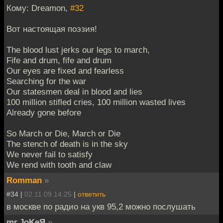
Кому: Dreamon,
#32
Вот настоящая поэзия!
The blood lust jerks our legs to march,
Fife and drum, fife and drum
Our eyes are fixed and fearless
Searching for the war
Our statesmen deal in blood and lies
100 million stifled cries, 100 million wasted lives
Already gone before
So March or Die, March or Die
The stench of death is in the sky
We never fail to satisfy
We rend with tooth and claw
Romman
»
#34 |
02.11.09 14:25
|
ответить
в москве по радио на укв 95,2 можно послушать
mr.JoKeЯ
»