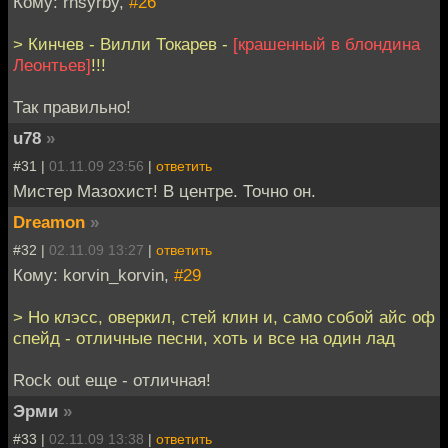
Кому: rhsyrby,
#26
> Кинчев - Вилли Токарев -
[крашенный в блондина
Леонтьев]
!!!
Так правильно!
u78
»
#31 |
01.11.09 23:56
|
ответить
Мистер Мазохист! В центре. Точно он.
Dreamon
»
#32 |
02.11.09 13:27
|
ответить
Кому: korvin_korvin,
#29
> Но клэсс, оверкил, стей клин и, само собой айс оф
спейд - отличные песни, хоть и все на один лад
Rock out еще - отличная!
Эрми
»
#33 |
02.11.09 13:38
|
ответить