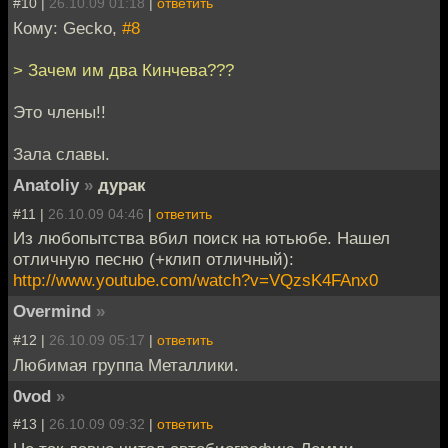
#10 |
26.10.09 01:18
|
ответить
Кому: Gecko,
#8
> Зачем им два Кинчева???
Это члены!!
Зала славы.
Anatoliy
»
дурак
#11 |
26.10.09 04:46
|
ответить
Из любопытства вбил поиск на ютьюбе. Нашел
отличную песню (+клип отличный):
http://www.youtube.com/watch?v=VQzsK4FAnx0
Overmind
»
#12 |
26.10.09 05:17
|
ответить
Любимая группа Металлики.
0vod
»
#13 |
26.10.09 09:32
|
ответить