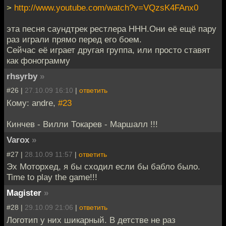
>
http://www.youtube.com/watch?v=VQzsK4FAnx0
эта песня саундтрек рестлера ННН.Они её ещё пару
раз играли прямо перед его боем.
Сейчас её играет другая группа, или просто ставят
как фонограмму
rhsyrby
»
#26 |
27.10.09 16:10
|
ответить
Кому: andre,
#23
Кинчев - Вилли Токарев - Маршалл !!!
Varox
»
#27 |
28.10.09 11:57
|
ответить
Эх Моторхед, я бы сходил если бы бабло было.
Time to play the game!!!
Magister
»
#28 |
29.10.09 21:06
|
ответить
Логотип у них шикарный. В детстве не раз