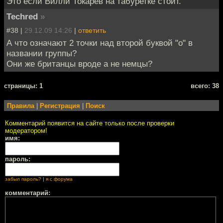
Это если Вилли Токарев на табуретке стоит.
Techred
»
#38 |
29.12.09 14:26
|
ответить
А что означают 2 точки над второй буквой "о" в
названии группы?
Они же британцы вроде а не немцы?
cтраницы: 1
всего: 38
Правила
|
Регистрация
|
Поиск
Комментарий появится на сайте только после проверки
модератором!
имя:
пароль:
забыл пароль?
|
я с форума
комментарий: