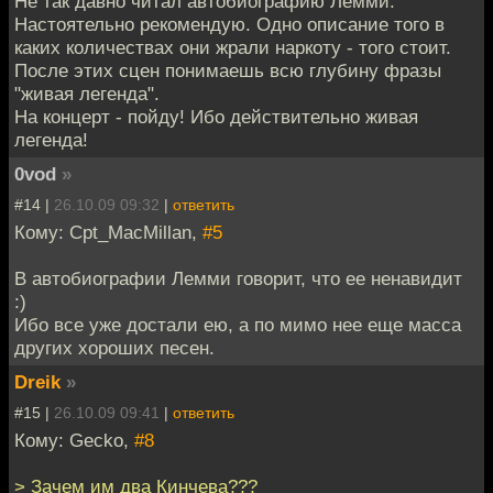
Не так давно читал автобиографию Лемми.
Настоятельно рекомендую. Одно описание того в
каких количествах они жрали наркоту - того стоит.
После этих сцен понимаешь всю глубину фразы
"живая легенда".
На концерт - пойду! Ибо действительно живая
легенда!
0vod
»
#14 |
26.10.09 09:32
|
ответить
Кому: Cpt_MacMillan,
#5
В автобиографии Лемми говорит, что ее ненавидит
:)
Ибо все уже достали ею, а по мимо нее еще масса
других хороших песен.
Dreik
»
#15 |
26.10.09 09:41
|
ответить
Кому: Gecko,
#8
> Зачем им два Кинчева???