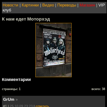
Новости
|
Картинки
|
Видео
|
Переводы
|
Магазин
|
VIP
клуб
К нам едет Моторхэд
Комментарии
cтраницы: 1
всего: 38
GrUm
»
#1 |
25.10.09 23:23
|
ответить