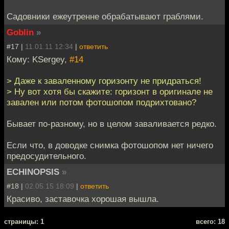
Садовники ежеутренне обрабатывают граблями.
Goblin
»
#17 |
11.01.11 12:34
|
ответить
Кому: KSergey,
#14
> Даже к заваленному горизонту не придраться!
> Ну вот хотя бы скажите: горизонт в оригинале не
завален или потом фотошопом подрихтовано?
Бывает по-разному, но в целом заваливается редко.
Если что, в доводке снимка фотошопом нет ничего
предосудительного.
ECHINOPSIS
»
#18 |
02.05.15 18:09
|
ответить
Красиво, заставочка хорошая вышла.
cтраницы: 1
всего: 18