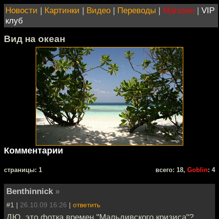
Новости
|
Картинки
|
Видео
|
Переводы
|
Магазин
|
VIP
клуб
Вид на океан
Комментарии
cтраницы: 1
всего: 18,
Goblin
: 4
Benthinnick
»
#1 |
26.10.09 16:26
|
ответить
ДЮ, это фотка времен "Мальдивского кризиса"?