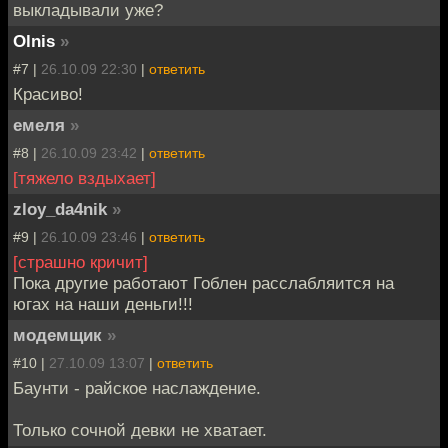
выкладывали уже?
Olnis
»
#7 |
26.10.09 22:30
|
ответить
Красиво!
емеля
»
#8 |
26.10.09 23:42
|
ответить
[тяжело вздыхает]
zloy_da4nik
»
#9 |
26.10.09 23:46
|
ответить
[страшно кричит]
Пока другие работают Гоблен расслабляится на
югах на наши деньги!!!
модемщик
»
#10 |
27.10.09 13:07
|
ответить
Баунти - райское наслаждение.
Только сочной девки не хватает.