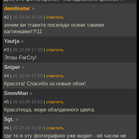
dem0nster
»
#2 |
26.10.09 16:26
|
ответить
зочем ви тrавите посеrеди осени такими
каrтинками!?!11
Yautja
»
#3 |
26.10.09 17:30
|
ответить
Этош FarCry!
Sniper
»
#4 |
26.10.09 17:59
|
ответить
Красота! Спасибо за новые обои!
SnowMan
»
#5 |
26.10.09 19:52
|
ответить
Красотища, море обалденного цвета.
Sgt.
»
#6 |
26.10.09 21:08
|
ответить
где то я эту фотографию уже видел - её часом не