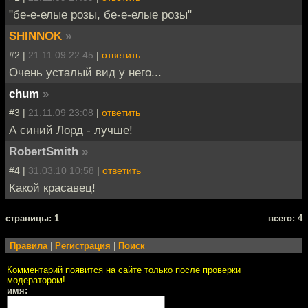
"бе-е-елые розы, бе-е-елые розы"
SHINNOK
»
#2 |
21.11.09 22:45
|
ответить
Очень усталый вид у него...
chum
»
#3 |
21.11.09 23:08
|
ответить
А синий Лорд - лучше!
RobertSmith
»
#4 |
31.03.10 10:58
|
ответить
Какой красавец!
cтраницы: 1
всего: 4
Правила
|
Регистрация
|
Поиск
Комментарий появится на сайте только после проверки
модератором!
имя: