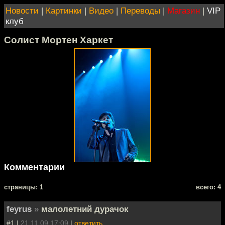
Новости
|
Картинки
|
Видео
|
Переводы
|
Магазин
|
VIP
клуб
Солист Мортен Харкет
Комментарии
cтраницы: 1
всего: 4
feyrus
»
малолетний дурачок
#1 |
21.11.09 17:09
|
ответить