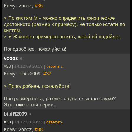
Кому: voooz,
#36
> По кистям М - можно определить физическое
достоинсто (размер к примеру), не только кстати по
кистям.
> У Ж можно примерно понять, какой ей подойдет.
Поподробнее, пожалуйста!
voooz
»
#38 |
14.12.09 20:19
|
ответить
Кому: bibiR2009,
#37
> Поподробнее, пожалуйста!
Про размер носа, размер обуви слышал слухи?
Это тоже с той серии.
bibiR2009
»
#39 |
14.12.09 20:25
|
ответить
Кому: voooz,
#38