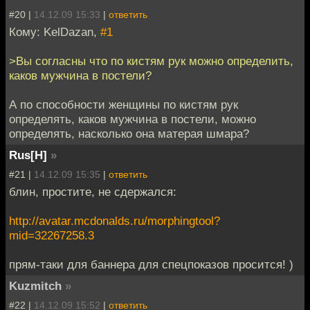
#20 |
14.12.09 15:33
|
ответить
Кому: KelDazan,
#1
>Вы согласны что по кистям рук можно определить,
каков мужчина в постели?
А по способности женщины по кистям рук
определять, каков мужчина в постели, можно
определять, насколько она матерая шмара?
Rus[H]
»
#21 |
14.12.09 15:35
|
ответить
блин, простите, не сдержался:
http://avatar.mcdonalds.ru/morphingtool?
mid=32267258.3
прям-таки для баннера для спецпоказов просится! )
Kuzmitch
»
#22 |
14.12.09 15:52
|
ответить