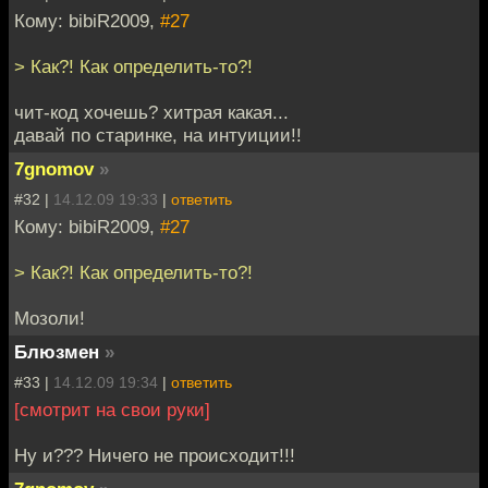
Кому: bibiR2009,
#27
> Как?! Как определить-то?!
чит-код хочешь? хитрая какая...
давай по старинке, на интуиции!!
7gnomov
»
#32 |
14.12.09 19:33
|
ответить
Кому: bibiR2009,
#27
> Как?! Как определить-то?!
Мозоли!
Блюзмен
»
#33 |
14.12.09 19:34
|
ответить
[смотрит на свои руки]
Ну и??? Ничего не происходит!!!