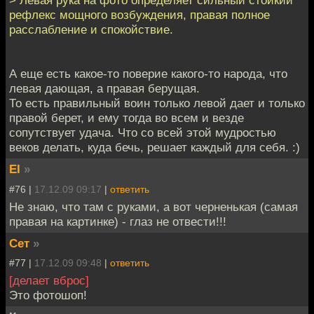
> Левая рука на фото определяет сильный стойкий
рефлекс мощного возбуждения, правая полное
расслабление и спокойствие.
А еще есть какое-то поверие какого-то народа, что
левая дающая, а правая берущая.
То есть правильный воин только левой дает и только
правой берет, и ему тогда во всем и везде
сопутствует удача. Что со всей этой мудростью
веков делать, куда бечь, решает каждый для себя. :)
EI
»
#76 |
17.12.09 09:17
|
ответить
Не знаю, что там с руками, а вот черненькая (самая
правая на картинке) - глаз не отвести!!!
Сет
»
#77 |
17.12.09 09:48
|
ответить
[делает вброс]
Это фотошоп!