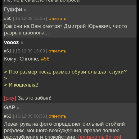
Гуффи
»
#60 |
15.12.09 15:35
|
ответить
Как они на Вам смотрят Дмитрий Юрьевич, чисто
разрыв шаблона...
voooz
»
#61 |
15.12.09 16:09
|
ответить
Кому: Chrome,
#56
> Про размер носа, размер обуви слышал слухи?
>
> И кошелька!
[ржу]
За это забыл!
GAP
»
#62 |
16.12.09 00:36
|
ответить
Левая рука на фото определяет сильный стойкий
рефлекс мощного возбуждения, правая полное
расслабление и спокойствие.
[ехидно лыбится]