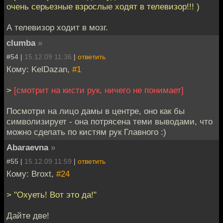
очень серьезные взрослые ходят в телевизор!!! )
А телевизор ходит в мозг.
clumba
»
#54 |
15.12.09 11:36
|
ответить
Кому: KelDazan,
#1
>
[смотрит на кисти рук, ничего не понимает]
Посмотри на лицо дамы в центре, оно как бы
символизирует - она потрясена теми выводами, что
можно сделать по кистям рук Главного :)
Abaraevna
»
#55 |
15.12.09 11:59
|
ответить
Кому: Broxt,
#24
> "Охуеть! Вот это да!"
Дайте две!