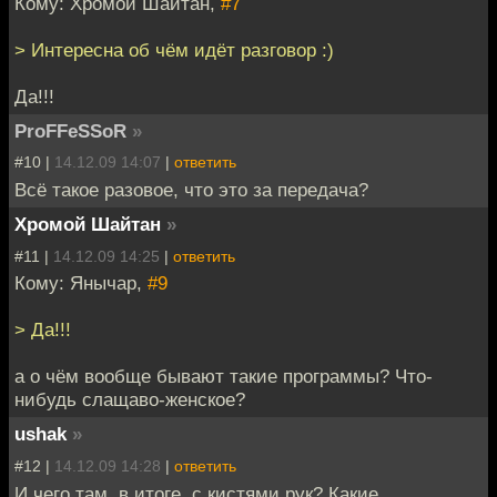
Кому: Хромой Шайтан,
#7
> Интересна об чём идёт разговор :)
Да!!!
ProFFeSSoR
»
#10 |
14.12.09 14:07
|
ответить
Всё такое разовое, что это за передача?
Хромой Шайтан
»
#11 |
14.12.09 14:25
|
ответить
Кому: Янычар,
#9
> Да!!!
а о чём вообще бывают такие программы? Что-
нибудь слащаво-женское?
ushak
»
#12 |
14.12.09 14:28
|
ответить
И чего там, в итоге, с кистями рук? Какие