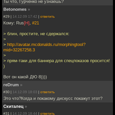
Ты что, Гурченко не узнаешь?
Betonomes
»
#29 |
14.12.09 17:42
|
ответить
Кому: Rus
[H]
,
#21
> блин, простите, не сдержался:
>
>
http://avatar.mcdonalds.ru/morphingtool?
mid=32267258.3
>
> прям-таки для баннера для спецпоказов просится!
)
Вот он какой ДЮ 8))))
reDrum
»
#30 |
14.12.09 18:03
|
ответить
Это что?Когда и покакому дискусс покажут этот?
Скиталец
»
#31 |
14.12.09 18:44
|
ответить