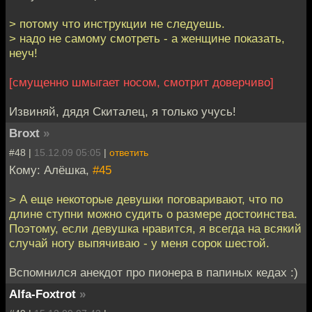
> потому что инструкции не следуешь.
> надо не самому смотреть - а женщине показать,
неуч!
[смущенно шмыгает носом, смотрит доверчиво]
Извиняй, дядя Скиталец, я только учусь!
Broxt
»
#48 |
15.12.09 05:05
|
ответить
Кому: Алёшка,
#45
> А еще некоторые девушки поговаривают, что по
длине ступни можно судить о размере достоинства.
Поэтому, если девушка нравится, я всегда на всякий
случай ногу выпячиваю - у меня сорок шестой.
Вспомнился анекдот про пионера в папиных кедах :)
Alfa-Foxtrot
»