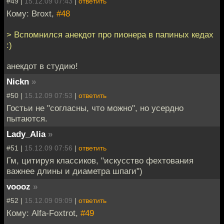
#49 |
15.12.09 07:43
|
ответить
Кому: Broxt,
#48
> Вспомнился анекдот про пионера в папиных кедах
:)
анекдот в студию!
Nickn
»
#50 |
15.12.09 07:53
|
ответить
Гостьи не "согласны, что можно", но усердно
пытаются.
Lady_Alia
»
#51 |
15.12.09 07:56
|
ответить
Гм, цитируя классиков, "искусство фехтования
важнее длины и диаметра шпаги")
voooz
»
#52 |
15.12.09 09:09
|
ответить
Кому: Alfa-Foxtrot,
#49