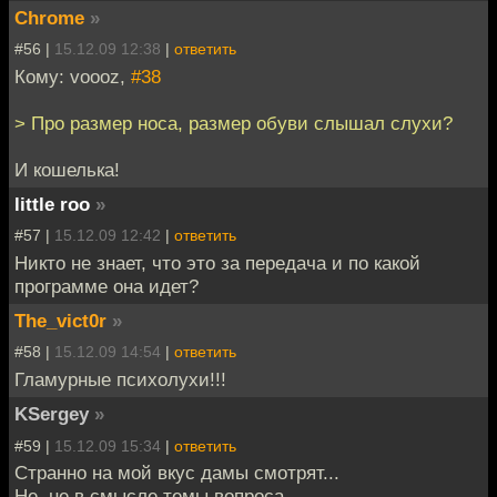
Chrome
»
#56 |
15.12.09 12:38
|
ответить
Кому: voooz,
#38
> Про размер носа, размер обуви слышал слухи?
И кошелька!
little roo
»
#57 |
15.12.09 12:42
|
ответить
Никто не знает, что это за передача и по какой
программе она идет?
The_vict0r
»
#58 |
15.12.09 14:54
|
ответить
Гламурные психолухи!!!
KSergey
»
#59 |
15.12.09 15:34
|
ответить
Странно на мой вкус дамы смотрят...
Не, не в смысле темы вопроса