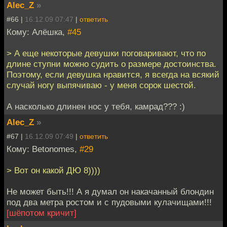
Alec_Z
»
#66 |
16.12.09 07:47
|
ответить
Кому: Алёшка,
#45
> А еще некоторые девушки поговаривают, что по
длине ступни можно судить о размере достоинства.
Поэтому, если девушка нравится, я всегда на всякий
случай ногу выпячиваю - у меня сорок шестой.
А насколько длинен нос у тебя, камрад??? :)
Alec_Z
»
#67 |
16.12.09 07:49
|
ответить
Кому: Betonomes,
#29
> Вот он какой ДЮ 8))))
Не может быть!!! А я думал он накачанный блондин
под два метра ростом и с пудовыми кулачищами!!!
[шёпотом кричит]