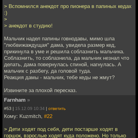
> Вспомнился анекдот про пионера в папиных кедах
:)
>
> анекдот в студию!
Мальчик надел папины говнодавы, мимо шла
"любвижаждущая" дама, увидела размер кед,
прикинула в уме и решила соблазнить мальчика.
Соблазнить, то соблазнила, да мальчик незнал что
делать, дама повернулась спиной, нагнулась. А
мальчик с разбегу, да головой туда.
Реакция дамы - мальчик, тебе кеды не жмут?
Извините за плохой пересказ.
Farnham
»
#53 |
15.12.09 10:34
|
ответить
Кому: Kuzmitch,
#22
> Дети ходят под себя, дети постарше ходят в
горшок, взрослые ходят куда положено. Но только