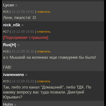
Lycan
»
#16 |
14.12.09 14:51
|
ответить
Линк, пжалста! :D
nick_nSk
»
#17 |
14.12.09 15:01
|
ответить
[Подозревает страшное]
Rus[H]
»
#18 |
14.12.09 15:16
|
ответить
а с Мышкой на коленках еще гламурнее бы было!
ГАВ!
ivanessens
»
#19 |
14.12.09 15:22
|
ответить
Так, либо это канал "Домашний", либо ТДК. По
какому вопросу вас туда позвали, Дмитрий
Юрьевич?
Holm
»