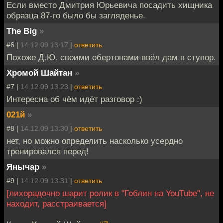
Если вместо Дмитрия Юрьевича посадить хищника
образца 87-го было бы загляденье.
The Big
»
#6 |
14.12.09 13:17
|
ответить
Похоже Д.Ю. своими обертонами ввёл дам в ступор.
Хромой Шайтан
»
#7 |
14.12.09 13:23
|
ответить
Интересна об чём идёт разговор :)
021й
»
#8 |
14.12.09 13:30
|
ответить
нет, но можно определить насколько усердно
тренировался перед!
Янычар
»
#9 |
14.12.09 13:31
|
ответить
[лихорадочно шарит ролик в "Гоблин на YouTube", не
находит, расстраивается]