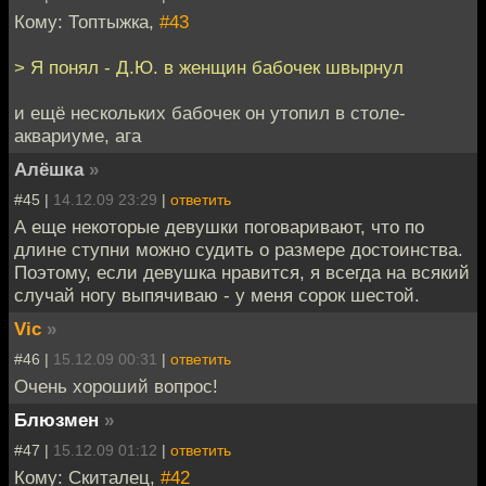
Кому: Топтыжка,
#43
> Я понял - Д.Ю. в женщин бабочек швырнул
и ещё нескольких бабочек он утопил в столе-
аквариуме, ага
Алёшка
»
#45 |
14.12.09 23:29
|
ответить
А еще некоторые девушки поговаривают, что по
длине ступни можно судить о размере достоинства.
Поэтому, если девушка нравится, я всегда на всякий
случай ногу выпячиваю - у меня сорок шестой.
Vic
»
#46 |
15.12.09 00:31
|
ответить
Очень хороший вопрос!
Блюзмен
»
#47 |
15.12.09 01:12
|
ответить
Кому: Скиталец,
#42