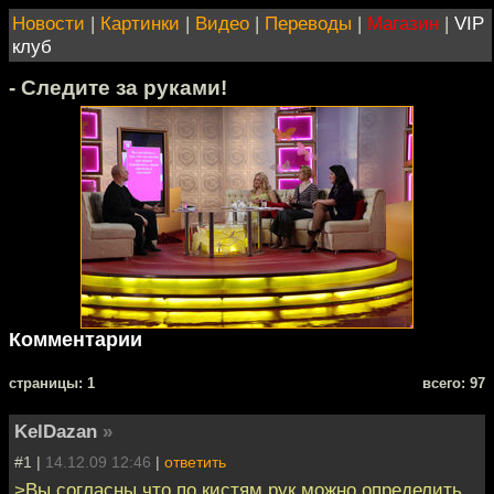
Новости
|
Картинки
|
Видео
|
Переводы
|
Магазин
|
VIP
клуб
- Следите за руками!
Комментарии
cтраницы: 1
всего: 97
KelDazan
»
#1 |
14.12.09 12:46
|
ответить
>Вы согласны что по кистям рук можно определить,