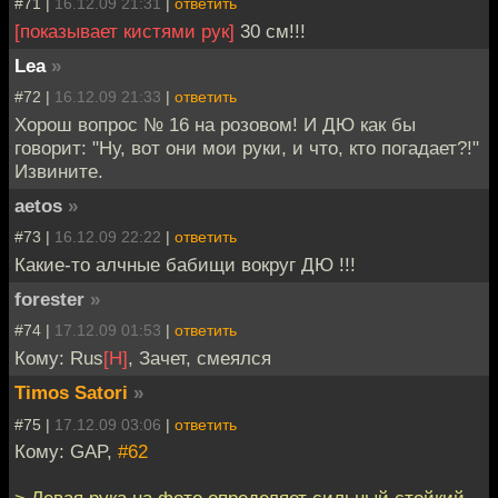
#71 |
16.12.09 21:31
|
ответить
[показывает кистями рук]
30 см!!!
Lea
»
#72 |
16.12.09 21:33
|
ответить
Хорош вопрос № 16 на розовом! И ДЮ как бы
говорит: "Ну, вот они мои руки, и что, кто погадает?!"
Извините.
aetos
»
#73 |
16.12.09 22:22
|
ответить
Какие-то алчные бабищи вокруг ДЮ !!!
forester
»
#74 |
17.12.09 01:53
|
ответить
Кому: Rus
[H]
, Зачет, смеялся
Timos Satori
»
#75 |
17.12.09 03:06
|
ответить
Кому: GAP,
#62