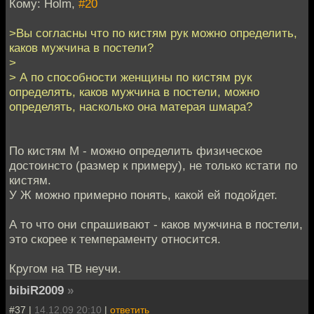
Кому: Holm,
#20
>Вы согласны что по кистям рук можно определить,
каков мужчина в постели?
>
> А по способности женщины по кистям рук
определять, каков мужчина в постели, можно
определять, насколько она матерая шмара?
По кистям М - можно определить физическое
достоинсто (размер к примеру), не только кстати по
кистям.
У Ж можно примерно понять, какой ей подойдет.
А то что они спрашивают - каков мужчина в постели,
это скорее к темпераменту относится.
Кругом на ТВ неучи.
bibiR2009
»
#37 |
14.12.09 20:10
|
ответить