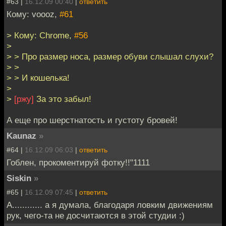
#63 |
16.12.09 00:40
|
ответить
Кому: voooz,
#61
> Кому: Chrome,
#56
>
> > Про размер носа, размер обуви слышал слухи?
> >
> > И кошелька!
>
>
[ржу]
За это забыл!
А еще про шерстнатость и густоту бровей!
Kaunaz
»
#64 |
16.12.09 06:03
|
ответить
Гоблен, прокоментируй фотку!!"1111
Siskin
»
#65 |
16.12.09 07:45
|
ответить
А............ а я думала, благодаря ловким движениям
рук, чего-та не досчитаются в этой студии :)