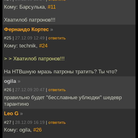
Кому: Барсулька,
#11
Хватилоб патронов!!!
Фернандо Кортес
»
#25 |
27.12.09 12:49
|
ответить
Кому: technik,
#24
> > Хватилоб патронов!!!
На НТВшную мразь патроны тратить? Ты что?
ogila
»
#26 |
27.12.09 20:47
|
ответить
правильно будет "бесславные ублюдки" шедевр
тарантино
Leo G
»
#27 |
28.12.09 16:19
|
ответить
Кому: ogila,
#26