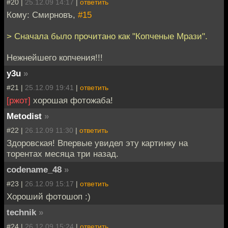
#20 |
25.12.09 14:17
|
ответить
Кому: Смирновъ,
#15
> Сначала было прочитано как "Копченые Мрази".
Нежнейшего копчения!!!
y3u
»
#21 |
25.12.09 19:41
|
ответить
[ржот]
хорошая фотожаба!
Metodist
»
#22 |
26.12.09 11:30
|
ответить
Здоровская! Впервые увидел эту картинку на
торентах месяца три назад.
codename_48
»
#23 |
26.12.09 15:17
|
ответить
Хороший фотошоп :)
technik
»
#24 |
26.12.09 15:24
|
ответить