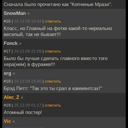
Сначала было прочитано как "Копченые Мрази".
SnowMan
»
#16 |
24.12.09 19:44
|
ответить
Класс, но Главный на фотке какой-то нереально
веселый, так не бывает!!!
Fonck
»
#17 |
24.12.09 21:09
|
ответить
Было бы лучше сделать главного вместо того
хера(нем) в фуражке!!!
srg
»
#18 |
24.12.09 23:40
|
ответить
Брэд Питт: "Так это ты срал в камментсах!"
Alec_Z
»
#19 |
25.12.09 01:17
|
ответить
Атомный постер!
Vic
»