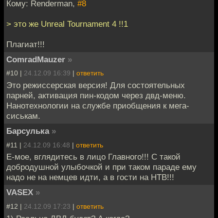
Кому: Renderman,
#8
> это же Unreal Tournament 4 !!1
Плагиат!!!
ComradMauzer
»
#10 |
24.12.09 16:39
|
ответить
Это режиссерская версия! Для состоятельных
парней, активация пин-кодом через двд-меню.
Нанотехнологии на службе приобщения к мега-
сиськам.
Барсулька
»
#11 |
24.12.09 16:48
|
ответить
Е-мое, вглядитесь в лицо Главного!!! С такой
добродушной улыбочкой и при таком параде ему
надо не на немцев идти, а в гости на НТВ!!!
VASEX
»
#12 |
24.12.09 17:23
|
ответить