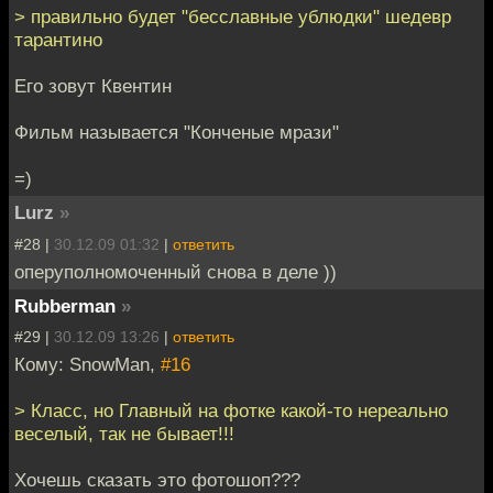
> правильно будет "бесславные ублюдки" шедевр
тарантино
Его зовут Квентин
Фильм называется "Конченые мрази"
=)
Lurz
»
#28 |
30.12.09 01:32
|
ответить
оперуполномоченный снова в деле ))
Rubberman
»
#29 |
30.12.09 13:26
|
ответить
Кому: SnowMan,
#16
> Класс, но Главный на фотке какой-то нереально
веселый, так не бывает!!!
Хочешь сказать это фотошоп???