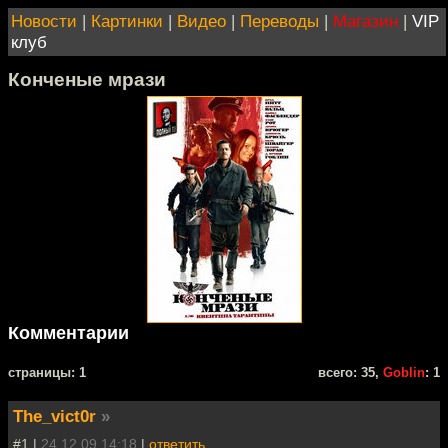
Новости
|
Картинки
|
Видео
|
Переводы
|
Магазин
|
VIP
клуб
Конченые мрази
Комментарии
cтраницы: 1
всего: 35,
Goblin
: 1
The_vict0r
»
#1 |
24.12.09 14:18
|
ответить