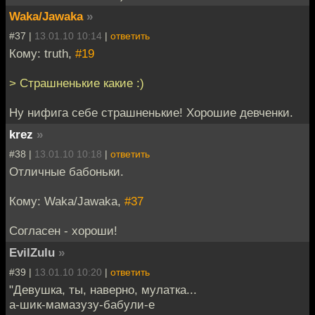
Waka/Jawaka
»
#37 |
13.01.10 10:14
|
ответить
Кому: truth,
#19
> Страшненькие какие :)
Ну нифига себе страшненькие! Хорошие девченки.
krez
»
#38 |
13.01.10 10:18
|
ответить
Отличные бабоньки.
Кому: Waka/Jawaka,
#37
Согласен - хороши!
EvilZulu
»
#39 |
13.01.10 10:20
|
ответить
"Девушка, ты, наверно, мулатка...
а-шик-мамазузу-бабули-е