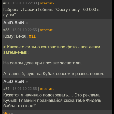
#87 |
13.01.10 22:39
|
ответить
Габриель Гарсиа Гоблин. "Operу пишут 60 000 в
сутки".
AciD-RaiN
»
#88 |
13.01.10 22:55
|
ответить
Кому: Lexa!,
#11
> Какое-то сильно контрастное фото - все девки
затемнены!!!
На самом деле при проявке засветили.
А главный, чую, на Кубах совсем в разнос пошол.
AciD-RaiN
»
#89 |
13.01.10 22:55
|
ответить
Кажется я начинаю подозревать.... Это реклама
Кубы!!! Главный признавайся скока тебе Фидель
бабла отсыпал?
Vic
»