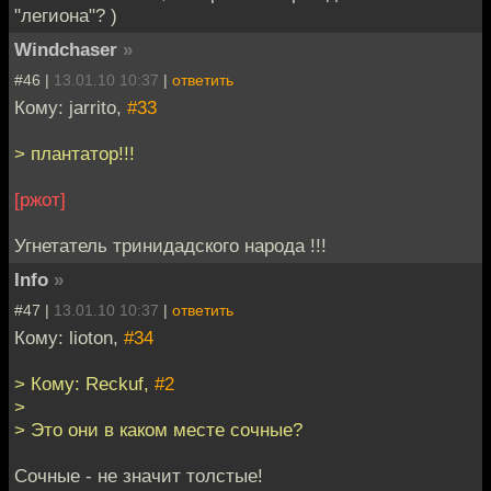
"легиона"? )
Windchaser
»
#46 |
13.01.10 10:37
|
ответить
Кому: jarrito,
#33
> плантатор!!!
[ржот]
Угнетатель тринидадского народа !!!
Info
»
#47 |
13.01.10 10:37
|
ответить
Кому: lioton,
#34
> Кому: Reckuf,
#2
>
> Это они в каком месте сочные?
Сочные - не значит толстые!