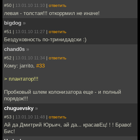
#50 |
13.01.10 11:10
|
ответить
левая - толстая!!! откоррмил не иначе!
bigdog
»
#51 |
13.01.10 11:27
|
ответить
Бездуховность по-тринидадски :)
chand0s
»
#52 |
13.01.10 11:34
|
ответить
Кому: jarrito,
#33
> плантатор!!!
Пробковый шлем колонизатора еще - и полный
порядок!!!
chuguevsky
»
#53 |
13.01.10 11:48
|
ответить
Ай да Дмитрий Юрьич, ай да... красавЕц! ! ! Браво!
Бис!