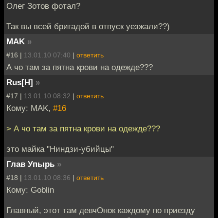
Олег Зотов фотал?
Так вы всей бригадой в отпуск уезжали??)
MAK
»
#16 |
13.01.10 07:40
|
ответить
А чо там за пятна крови на одежде???
Rus[H]
»
#17 |
13.01.10 08:32
|
ответить
Кому: MAK,
#16
> А чо там за пятна крови на одежде???
это майка "Ниндзи-убийцы"
Глав Упырь
»
#18 |
13.01.10 08:36
|
ответить
Кому: Goblin
Главный, этот там девчОнок каждому по приезду