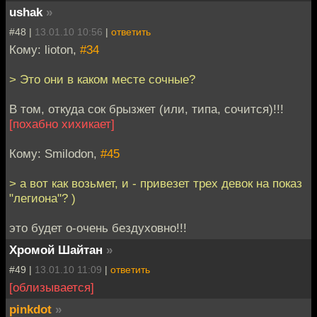
ushak
»
#48 |
13.01.10 10:56
|
ответить
Кому: lioton,
#34
> Это они в каком месте сочные?
В том, откуда сок брызжет (или, типа, сочится)!!!
[похабно хихикает]
Кому: Smilodon,
#45
> а вот как возьмет, и - привезет трех девок на показ
"легиона"? )
это будет о-очень бездуховно!!!
Хромой Шайтан
»
#49 |
13.01.10 11:09
|
ответить
[облизывается]
pinkdot
»