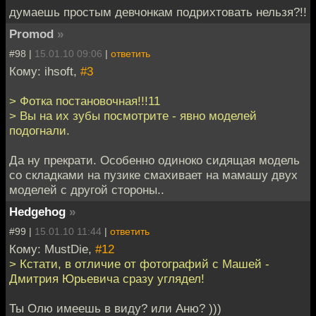
думаешь простым девчонкам подрихтовать нельзя?!!
Promod
»
#98 |
15.01.10 09:06
|
ответить
Кому: ihsoft,
#3
> Фотка постановочная!!!11
> Вы на их зубы посмотрите - явно моделей
подогнали.
Да ну прекрати. Особенно одиноко сидящая модель
со складками на пузике смахивает на мамашу двух
моделей с другой стороны..
Hedgehog
»
#99 |
15.01.10 11:44
|
ответить
Кому: MustDie,
#12
> Кстати, в отличие от фотографий с Машей -
Дмитрия Юрьевича сразу углядел!
Ты Олю имеешь в виду? или Аню? )))