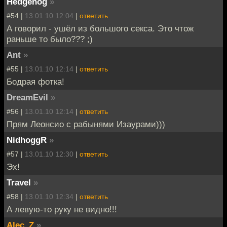
Hedgehog
»
#54 |
13.01.10 12:04
|
ответить
А говорил - ушёл из большого секса. Это чтож
раньше то было??? ;)
Ant
»
#55 |
13.01.10 12:14
|
ответить
Бодрая фотка!
DreamEvil
»
#56 |
13.01.10 12:14
|
ответить
Прям Леонсио с рабынями Изаурами)))
NidhoggR
»
#57 |
13.01.10 12:30
|
ответить
Эх!
Travel
»
#58 |
13.01.10 12:34
|
ответить
А левую-то руку не видно!!!
Alec_Z
»