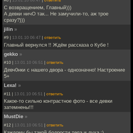
#8 |
13.01.10 06:47
|
ответить
С возвращением, Главный)))
А девки ничО так... Не замучили-то, аж трое
сразу?)))
jilin
»
#9 |
13.01.10 06:47
|
ответить
Главный вернулся !! Ждём рассказа о Кубе !
gekko
»
#10 |
13.01.10 06:51
|
ответить
Девч0нки с нашего двора - однозначно! Настроение
5+
Lexa!
»
#11 |
13.01.10 06:51
|
ответить
Какое-то сильно контрастное фото - все девки
затемнены!!!
MustDie
»
#12 |
13.01.10 06:51
|
ответить
Каждому бы такой бодрости тела и духа :)