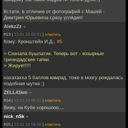
Кстати, в отличие от фотографий с Машей -
Дмитрия Юрьевича сразу углядел!
AlekzZz
»
#13 |
13.01.10 06:51
|
ответить
Кому: Кронштейн И.Д.,
#5
> Сначала бушлатик. Теперь вот - козырные
тринидадские тапки.
> Жирует!!!!
хахахахха 5 баллов камрад, тоже в мозгу рождалась
подобная шутка :)
ZELL41km
»
#14 |
13.01.10 06:51
|
ответить
Вижу, на Кубе хорошооо....
nick_nSk
»
#15 |
13.01.10 06:56
|
ответить