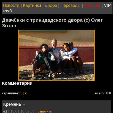
Новости
|
Картинки
|
Видео
|
Переводы
|
Магазин
|
VIP
клуб
Девч0нки с тринидадского двора (с) Олег
Зотов
Комментарии
cтраницы: 1 |
2
всего: 108
Кремень
»
#1 |
13.01.10 02:50
|
ответить