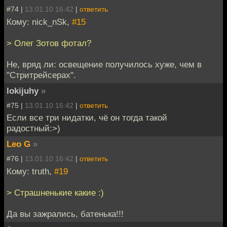
#74 |
13.01.10 16:42
|
ответить
Кому: nick_nSk,
#15
> Олег Зотов фотал?
Не, вряд ли: освещение получилось хуже, чем в
"Стритрейсерах".
lokijuhy
»
#75 |
13.01.10 16:42
|
ответить
Если все три нидатки, чё он тогда такой
радостный:>)
Leo G
»
#76 |
13.01.10 16:42
|
ответить
Кому: truth,
#19
> Страшненькие какие :)
Да вы зажрались, батенька!!!