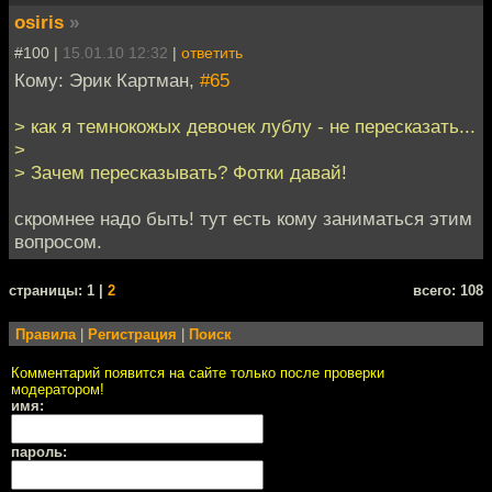
osiris
»
#100 |
15.01.10 12:32
|
ответить
Кому: Эрик Картман,
#65
> как я темнокожых девочек лублу - не пересказать...
>
> Зачем пересказывать? Фотки давай!
скромнее надо быть! тут есть кому заниматься этим
вопросом.
cтраницы: 1 |
2
всего: 108
Правила
|
Регистрация
|
Поиск
Комментарий появится на сайте только после проверки
модератором!
имя:
пароль: