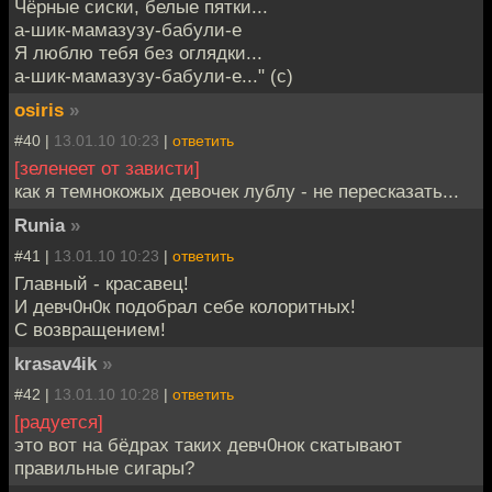
Чёрные сиски, белые пятки...
а-шик-мамазузу-бабули-е
Я люблю тебя без оглядки...
а-шик-мамазузу-бабули-е..." (с)
osiris
»
#40 |
13.01.10 10:23
|
ответить
[зеленеет от зависти]
как я темнокожых девочек лублу - не пересказать...
Runia
»
#41 |
13.01.10 10:23
|
ответить
Главный - красавец!
И девч0н0к подобрал себе колоритных!
С возвращением!
krasav4ik
»
#42 |
13.01.10 10:28
|
ответить
[радуется]
это вот на бёдрах таких девч0нок скатывают
правильные сигары?