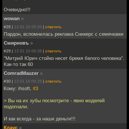
Очевидно!!!
wowan
»
#28 |
13.01.10 09:26
|
ответить
Пардон, вспомнилась реклама Сникерс с семечками
Смирновъ
»
#29 |
13.01.10 09:28
|
ответить
"Митрий Юрич стойко несет бремя белого человека".
Как-то так 60
ComradMauzer
»
#30 |
13.01.10 09:29
|
ответить
Кому: ihsoft,
#3
> Вы на их зубы посмотрите - явно моделей
подогнали.
И как всегда - за наши деньги!!!
Клаус
»