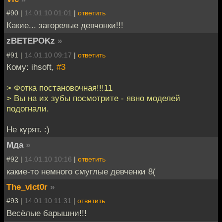
#90 |
14.01.10 01:01
|
ответить
Какие... загорелые девчонки!!!
zBETEPOKz
»
#91 |
14.01.10 09:17
|
ответить
Кому: ihsoft,
#3
> Фотка постановочная!!!11
> Вы на их зубы посмотрите - явно моделей
подогнали.
Не курят. :)
Мда
»
#92 |
14.01.10 10:16
|
ответить
какие-то немного смуглые девченки 8(
The_vict0r
»
#93 |
14.01.10 11:31
|
ответить
Весёлые барышни!!!