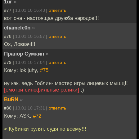
1ur
»
#77 |
13.01.10 16:43
|
ответить
вот она - настоящая дружба народов!!!
chamele0n
»
#78 |
13.01.10 16:57
|
ответить
Ох, Ловкач!!!
Прапор Сумкин
»
#79 |
13.01.10 17:04
|
ответить
Кому: lokijuhy,
#75
ну как, ведь Гоблин- мастер игры лицевых мышц!!
[смотри синефильные ролики]
;)
BuRN
»
#80 |
13.01.10 17:31
|
ответить
Кому: ASK,
#72
> Кубинки рулят, судя по всему!!!