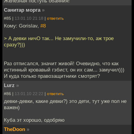
Железная поступь обаяния!
Санитар морга
»
#85 |
13.01.10 21:18
|
ответить
Кому: Gorislav,
#8
> А девки ничО так... Не замучили-то, аж трое
сразу?)))
Раз отписался, значит живой! Очевидно, что как
истинный кровавый гэбист, он их сам... замучил)))
И куда только правозащитники смотрят?
Lurz
»
#86 |
13.01.10 22:22
|
ответить
девки-девки, какие девки?) это дети, тут уже пол не
важен)
Куба эт хорошо, одобряю
TheDoon
»