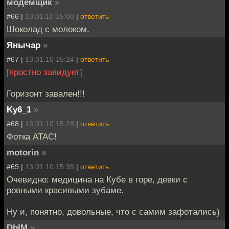
модемщик
»
#66 |
13.01.10 15:00
|
ответить
Шоколад с молоком.
Янычар
»
#67 |
13.01.10 15:24
|
ответить
[яростно завидует]
Горизонт завален!!!
Ky6_1
»
#68 |
13.01.10 15:28
|
ответить
Фотка АТАС!
motorin
»
#69 |
13.01.10 15:35
|
ответить
Очевидно: медицина на Кубе в горе, девки с
ровными красивыми зубаме.
Ну и, понятно, довольные, что с самим зафотались)
DbIM
»