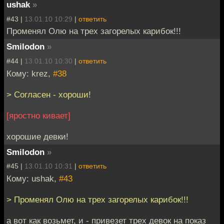
ushak
»
#43 |
13.01.10 10:29
|
ответить
Променял Олю на трех загорелых карибок!!!
Smilodon
»
#44 |
13.01.10 10:30
|
ответить
Кому: krez,
#38
> Согласен - хороши!
[яростно кивает]
хорошие девки!
Smilodon
»
#45 |
13.01.10 10:31
|
ответить
Кому: ushak,
#43
> Променял Олю на трех загорелых карибок!!!
а вот как возьмет, и - привезет трех девок на показ