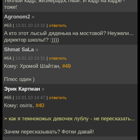
Тёплый кадр, жизнерадостный. И кадр на кадре -
тоже!
Agronom2
»
#63 |
13.01.10 13:31
|
ответить
А кто этот лысый дяденька на мостовой? Неужели...
директор школы!? :))))
Shmat SaLa
»
#64 |
13.01.10 13:31
|
ответить
Кому: Хромой Шайтан,
#49
Плюс один )
Эрик Картман
»
#65 |
13.01.10 14:47
|
ответить
Кому: osiris,
#40
> как я темнокожых девочек лублу - не пересказать...
Зачем пересказывать? Фотки давай!