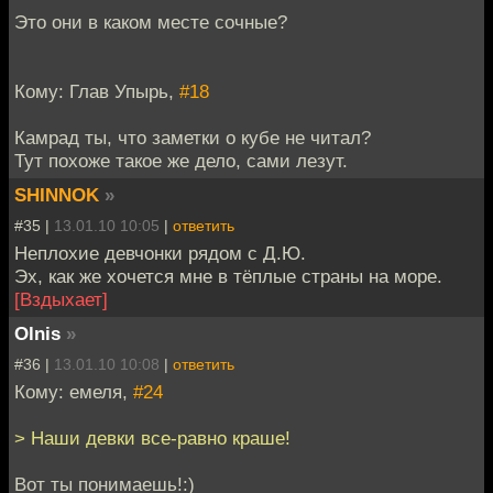
Это они в каком месте сочные?
Кому: Глав Упырь,
#18
Камрад ты, что заметки о кубе не читал?
Тут похоже такое же дело, сами лезут.
SHINNOK
»
#35 |
13.01.10 10:05
|
ответить
Неплохие девчонки рядом с Д.Ю.
Эх, как же хочется мне в тёплые страны на море.
[Вздыхает]
Olnis
»
#36 |
13.01.10 10:08
|
ответить
Кому: емеля,
#24
> Наши девки все-равно краше!
Вот ты понимаешь!:)