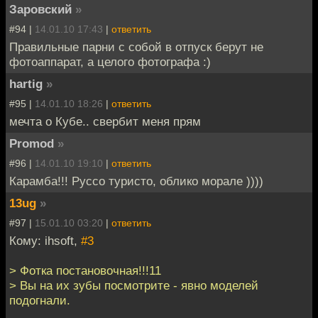
Заровский
»
#94 |
14.01.10 17:43
|
ответить
Правильные парни с собой в отпуск берут не
фотоаппарат, а целого фотографа :)
hartig
»
#95 |
14.01.10 18:26
|
ответить
мечта о Кубе.. свербит меня прям
Promod
»
#96 |
14.01.10 19:10
|
ответить
Карамба!!! Руссо туристо, облико морале ))))
13ug
»
#97 |
15.01.10 03:20
|
ответить
Кому: ihsoft,
#3
> Фотка постановочная!!!11
> Вы на их зубы посмотрите - явно моделей
подогнали.