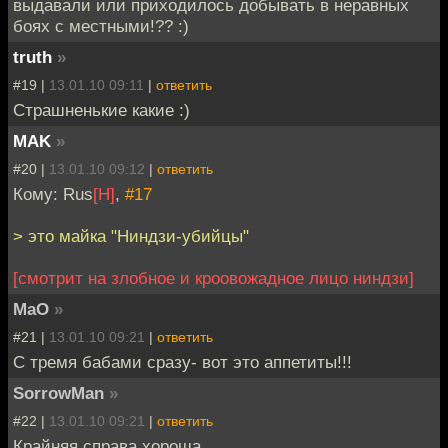
выдавали или приходилось добывать в неравных
боях с местными!?? :)
truth
»
#19 |
13.01.10 09:11
|
ответить
Страшненькие какие :)
MAK
»
#20 |
13.01.10 09:12
|
ответить
Кому: Rus
[H]
,
#17
> это майка "Ниндзи-убийцы"
[смотрит на злобное и кроовожадное лицо ниндзи]
MaO
»
#21 |
13.01.10 09:21
|
ответить
С тремя бабами сразу- вот это аппетиты!!!
SorrowMan
»
#22 |
13.01.10 09:21
|
ответить
Крайняя справа хороша...