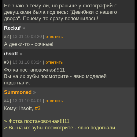
Не знаю в тему ли, но раньше у фотографий с
девушками была подпись: "Девч0нки с нашего
двора". Почему-то сразу вспомнилась!
Reckuf
»
#2 |
13.01.10 03:20
|
ответить
А девки-то - сочные!
ihsoft
»
#3 |
13.01.10 03:24
|
ответить
Фотка постановочная!!!11
Вы на их зубы посмотрите - явно моделей
подогнали.
Summoned
»
#4 |
13.01.10 04:01
|
ответить
Кому: ihsoft,
#3
> Фотка постановочная!!!11
> Вы на их зубы посмотрите - явно подогнали.