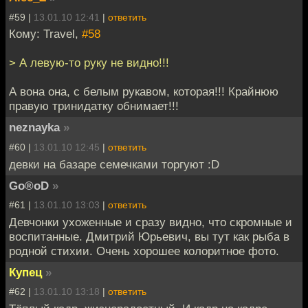
#59 |
13.01.10 12:41
|
ответить
Кому: Travel,
#58
> А левую-то руку не видно!!!
А вона она, с белым рукавом, которая!!! Крайнюю
правую тринидатку обнимает!!!
neznayka
»
#60 |
13.01.10 12:45
|
ответить
девки на базаре семечками торгуют :D
Go®oD
»
#61 |
13.01.10 13:03
|
ответить
Девчонки ухоженные и сразу видно, что скромные и
воспитанные. Дмитрий Юрьевич, вы тут как рыба в
родной стихии. Очень хорошее колоритное фото.
Купец
»
#62 |
13.01.10 13:18
|
ответить