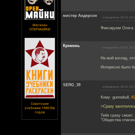
мистер Андерсон
отправлено 16.01.10 
Магазин
Фиксируем Олега 
ОПЕРМАЙКИ
Кремень
отправлено 16.01.10 
На мой взгляд, о
Интересно было бы
SERG_39
отправлено 16.01.10 
Кому: gunnebull,
#
Советские
>Сразу захотелось
учебники 1940-50х
годов
Тебя сразу смоет,
"Общества спасени