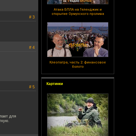
Атака БПЛА на Геленджик и
открытие Ормузского пролива
# 3
# 4
Клеопатра, часть 2: финансовое
болото
Картинки
# 5
епает для
гкую.