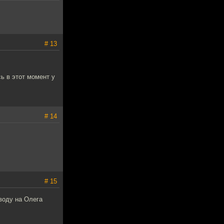
# 13
ь в этот момент у
# 14
# 15
воду на Олега