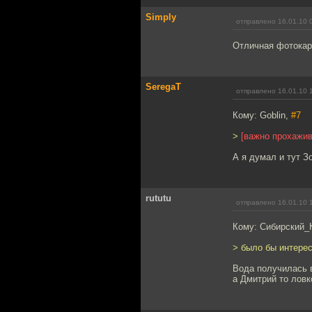
Simply
отправлено 16.01.10 
Отличная фотокар
SeregaT
отправлено 16.01.10 
Кому: Goblin,
#7
>
[важно прохажив
А я думал и тут З
rututu
отправлено 16.01.10 
Кому: Сибирский_
> было бы интерес
Вода получилась 
а Дмитрий то ловк