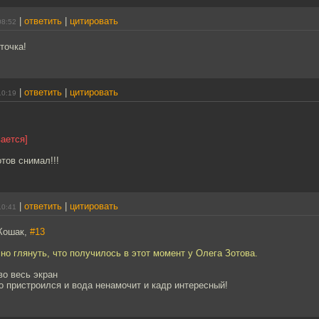
|
ответить
|
цитировать
08:52
точка!
|
ответить
|
цитировать
10:19
ается]
отов снимал!!!
|
ответить
|
цитировать
10:41
Кошак,
#13
но глянуть, что получилось в этот момент у Олега Зотова.
во весь экран
о пристроился и вода ненамочит и кадр интересный!