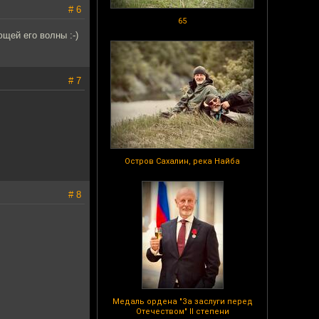
# 6
65
щей его волны :-)
# 7
Остров Сахалин, река Найба
# 8
Медаль ордена "За заслуги перед
Отечеством" II степени