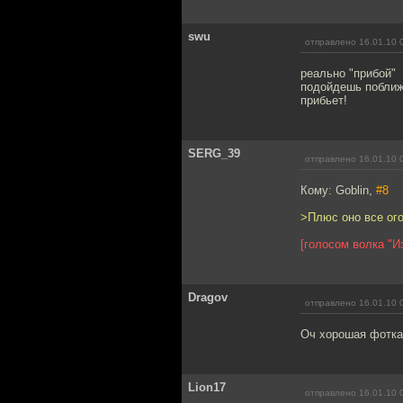
swu
отправлено 16.01.10 
реально "прибой"
подойдешь поближе,
прибьет!
SERG_39
отправлено 16.01.10 
Кому: Goblin,
#8
>Плюс оно все ого
[голосом волка "И
Dragov
отправлено 16.01.10 
Оч хорошая фотка.
Lion17
отправлено 16.01.10 