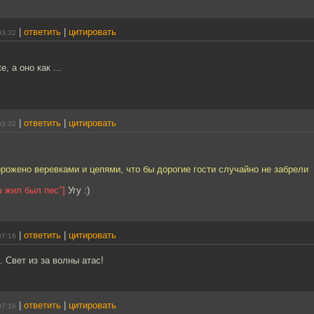
|
ответить
|
цитировать
03:32
 а оно как ...
|
ответить
|
цитировать
03:32
рожено веревками и цепями, что бы дорогие гости случайно не забрели
з жил был пес"]
Угу :)
|
ответить
|
цитировать
07:16
 Свет из за волны атас!
|
ответить
|
цитировать
07:16