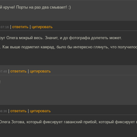
й круче! Порты на раз два смывает! :)
|
ответить
|
цитировать
 07:16
руг Олега мокрый весь. Значит, и до фотографа долететь может.
 Как выше подметил камрад, было бы интересно глянуть, что получилос
|
ответить
|
цитировать
07:48
!
|
ответить
|
цитировать
08:36
Олега Зотова, который фиксирует гаванский прибой, который фиксирует 