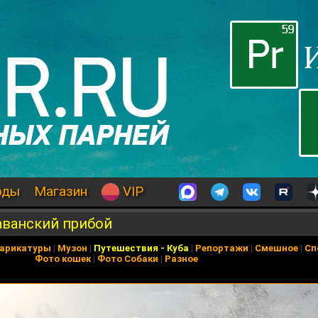
оды
Магазин
VIP
аванский прибой
арикатуры
|
Музон
|
Путешествия
-
Куба
|
Репортажи
|
Смешное
|
Сп
Фото кошек
|
Фото Собаки
|
Разное