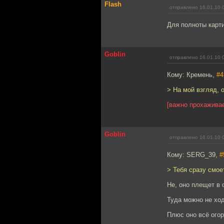
Flash
отправлено 16.01.10 
Для полноты карти
Goblin
отправлено 16.01.10 
Кому: Кремень,
#4
> На мой взгляд, 
[важно прохажива
Goblin
отправлено 16.01.10 
Кому: SERG_39,
#
> Тебя сразу смое
Не, оно плещет в
Туда можно не ход
Плюс оно всё огор