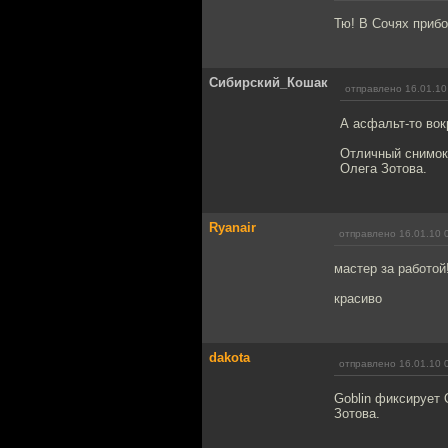
Тю! В Сочях прибо
Сибирский_Кошак
отправлено 16.01.10
А асфальт-то вок
Отличный снимок.
Олега Зотова.
Ryanair
отправлено 16.01.10 
мастер за работой
красиво
dakota
отправлено 16.01.10 
Goblin фиксирует 
Зотова.