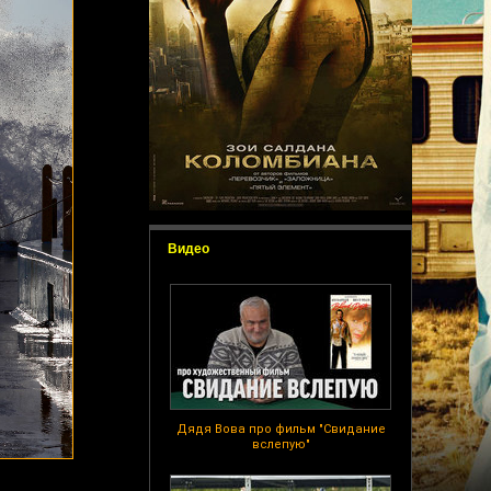
Видео
Дядя Вова про фильм "Свидание
вслепую"