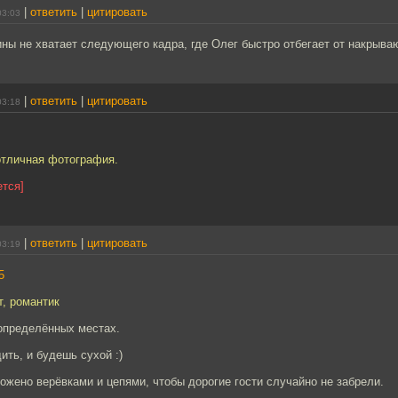
|
ответить
|
цитировать
03:03
ны не хватает следующего кадра, где Олег быстро отбегает от накрываю
|
ответить
|
цитировать
03:18
отличная фотография.
ется]
|
ответить
|
цитировать
03:19
5
т, романтик
 определённых местах.
ить, и будешь сухой :)
ожено верёвками и цепями, чтобы дорогие гости случайно не забрели.