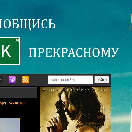
орт
|
Фильмы
|