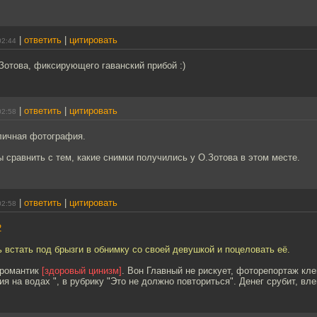
|
ответить
|
цитировать
02:44
Зотова, фиксирующего гаванский прибой :)
|
ответить
|
цитировать
02:58
тличная фотография.
 сравнить с тем, какие снимки получились у О.Зотова в этом месте.
|
ответить
|
цитировать
02:58
2
 встать под брызги в обнимку со своей девушкой и поцеловать её.
 романтик
[здоровый цинизм]
. Вон Главный не рискует, фоторепортаж кл
я на водах ", в рубрику "Это не должно повториться". Денег срубит, вле