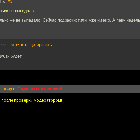
ITo,
#3
лько не выпадало....
лько же не выпадало. Сейчас подрасчистили, уже ничего. А пару недел
|
ответить
|
цитировать
14:25
убак будет!
 пишут
|
Поделиться ссылкой
о после проверки модератором!