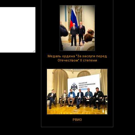
Медаль ордена "За заслуги перед
Отечеством" II степени
РВИО