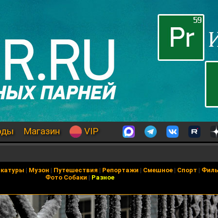
оды
Магазин
VIP
икатуры
|
Музон
|
Путешествия
|
Репортажи
|
Смешное
|
Спорт
|
Фил
Фото Собаки
|
Разное