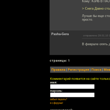
Кому: KoHb B ПAJ
> Снега Давно сто
Лучше бы еще сто
просто.
Pasha-Gera
отправлено 29.01.10 
В феврале опять д
cтраницы: 1
Правила
|
Регистрация
|
Поиск
|
Мне
Комментарий появится на сайте тольк
имя:
пароль:
забыл пароль?
я с форума!