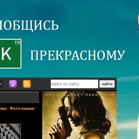
ьмы
|
Фото кошек
|