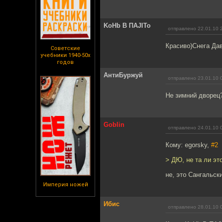
KoHb B ПAJITo
отправлено 22.01.10 
Красиво)Снега Дав
Советские
учебники 1940-50х
годов
АнтиБуржуй
отправлено 23.01.10 
Не зимний дворец
Goblin
отправлено 24.01.10 
Кому: egorsky,
#2
> ДЮ, не та ли эт
не, это Сангальск
Империя ножей
Ибис
отправлено 28.01.10 