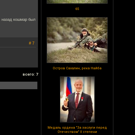
65
ь назад кошмар был
# 7
Остров Сахалин, река Найба
всего: 7
Медаль ордена "За заслуги перед
Отечеством" II степени