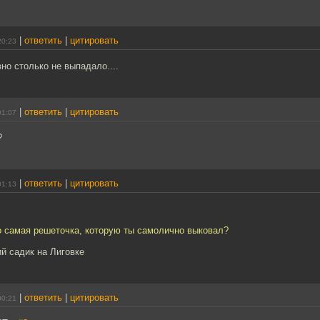
|
ответить
|
цитировать
20:23
но столько не выпадало....
|
ответить
|
цитировать
01:07
?
|
ответить
|
цитировать
01:13
о самая решеточка, которую ты самолично выковал?
ий садик на Лиговке
|
ответить
|
цитировать
00:21