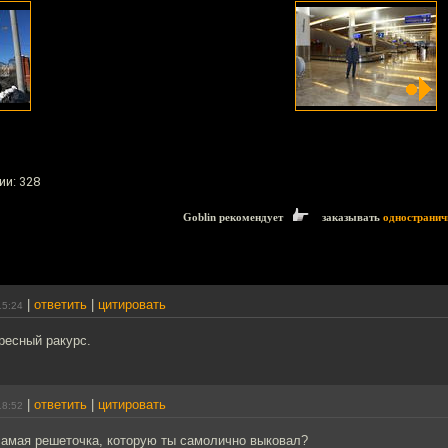
ии: 328
Goblin рекомендует
заказывать
одностранич
|
ответить
|
цитировать
15:24
ресный ракурс.
|
ответить
|
цитировать
18:52
самая решеточка, которую ты самолично выковал?