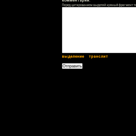
комментарий:
Перед цитированием выделяй нужный фрагмент т
выделение
транслит