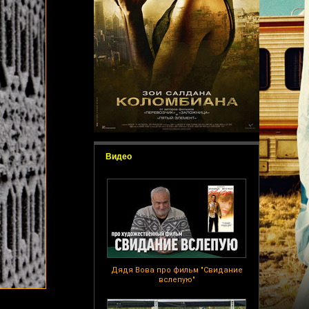
Видео
Дядя Вова про фильм "Свидание
вслепую"