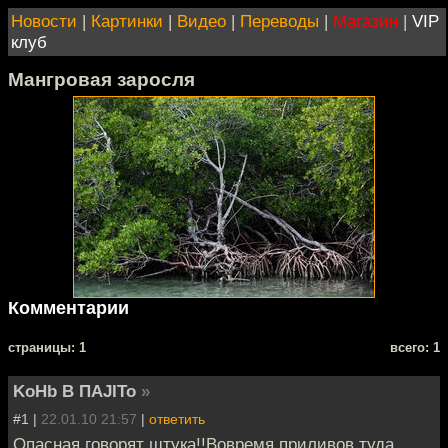
Новости
|
Картинки
|
Видео
|
Переводы
|
Магазин
|
VIP
клуб
Мангровая заросля
Комментарии
cтраницы: 1
всего: 1
KoHb B ПAJITo
»
#1 |
22.01.10 21:57
|
ответить
Опасная,говорят штука!!Вовремя приливов туда