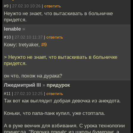
#9 |
27.02.10 10:26
|
ответить
Неужто не знает, что вытаскивать в больничке
придется.
lenable
»
#10 |
27.02.10 11:37
|
ответить
Кому: tretyaker,
#9
> Неужто не знает, что вытаскивать в больничке
придется.
он что, похож на дурака?
Лжедмитрий III
»
придурок
#11 |
27.02.10 12:25
|
ответить
Так вот как выглядит добрая девочка из анекдота.
Коньки, что папа-панк купил, уже стоптала.
А в руке венчик для взбивания. С урока технологии
принесла. "Вовочка принёс из школы бумеранг, а