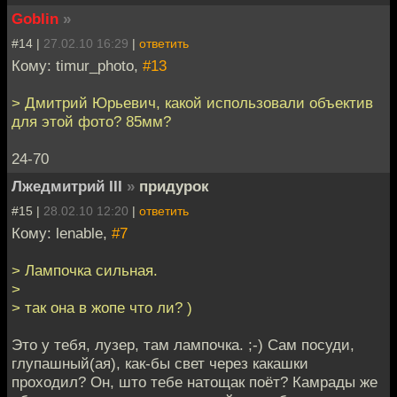
Goblin
»
#14 |
27.02.10 16:29
|
ответить
Кому: timur_photo,
#13
> Дмитрий Юрьевич, какой использовали объектив
для этой фото? 85мм?
24-70
Лжедмитрий III
»
придурок
#15 |
28.02.10 12:20
|
ответить
Кому: lenable,
#7
> Лампочка сильная.
>
> так она в жопе что ли? )
Это у тебя, лузер, там лампочка. ;-) Сам посуди,
глупашный(ая), как-бы свет через какашки
проходил? Он, што тебе натощак поёт? Камрады же