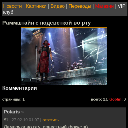
Новости
|
Картинки
|
Видео
|
Переводы
|
Магазин
|
VIP
клуб
Раммштайн с подсветкой во рту
Комментарии
cтраницы: 1
всего: 23,
Goblin
: 3
Polaris
»
#1 |
27.02.10 01:07
|
ответить
Лампочка во рту, известный фокус =)