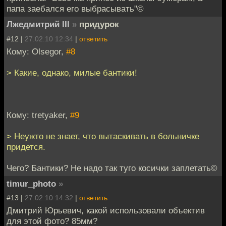
папа заебался его выбрасывать"©
Лжедмитрий III
»
придурок
#12 |
27.02.10 12:34
|
ответить
Кому: Olsegor,
#8
> Какие, однако, милые бантики!
Кому: tretyaker,
#9
> Неужто не знает, что вытаскивать в больничке
придется.
Чего? Бантики? Не надо так туго косички заплетать©
timur_photo
»
#13 |
27.02.10 14:32
|
ответить
Дмитрий Юрьевич, какой использовали объектив
для этой фото? 85мм?