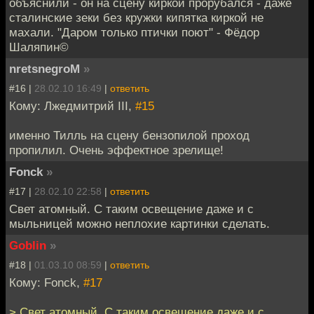
объяснили - он на сцену киркой прорубался - даже
сталинские зеки без кружки кипятка киркой не
махали. "Даром только птички поют" - Фёдор
Шаляпин©
nretsnegroM
»
#16 |
28.02.10 16:49
|
ответить
Кому: Лжедмитрий III,
#15
именно Тилль на сцену бензопилой проход
пропилил. Очень эффектное зрелище!
Fonck
»
#17 |
28.02.10 22:58
|
ответить
Свет атомный. С таким освещение даже и с
мыльницей можно неплохие картинки сделать.
Goblin
»
#18 |
01.03.10 08:59
|
ответить
Кому: Fonck,
#17
> Свет атомный. С таким освещение даже и с