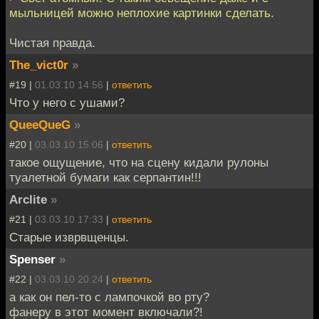
мыльницей можно неплохие картинки сделать.
Чистая правда.
The_vict0r
»
#19 |
01.03.10 14:56
|
ответить
Что у него с ушами?
QueeQueG
»
#20 |
03.03.10 15:06
|
ответить
такое ощущение, что на сцену кидали рулоны
туалетной бумаги как серпантин!!!
Arclite
»
#21 |
03.03.10 17:33
|
ответить
Старые изврвщенцы.
Spenser
»
#22 |
03.03.10 20:24
|
ответить
а как он пел-то с лампочкой во рту?
фанеру в этот момент включали?!