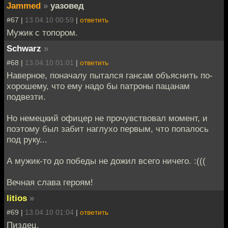
Jammed
»
уазовед
#67 |
13.04.10 00:59
|
ответить
Мужик с топором.
Schwarz
»
#68 |
13.04.10 01:01
|
ответить
Наверное, поначалу пытался гансам объяснить по-
хорошему, что ему надо бы патроны пацанам
подвезти.
Но немецкий офицер не прочувствовал момент, и
поэтому был забит наглухо первым, что попалось
под руку...
А мужик-то до победы не дожил всего ничего. :(((
Вечная слава героям!
litios
»
#69 |
13.04.10 01:04
|
ответить
Пиздец.