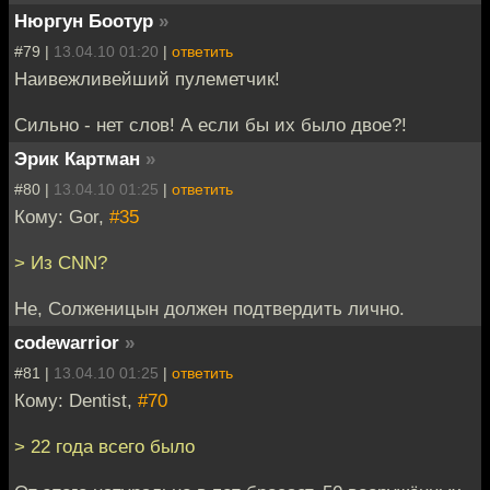
Нюргун Боотур
»
#79 |
13.04.10 01:20
|
ответить
Наивежливейший пулеметчик!
Сильно - нет слов! А если бы их было двое?!
Эрик Картман
»
#80 |
13.04.10 01:25
|
ответить
Кому: Gor,
#35
> Из CNN?
Не, Солженицын должен подтвердить лично.
codewarrior
»
#81 |
13.04.10 01:25
|
ответить
Кому: Dentist,
#70
> 22 года всего было