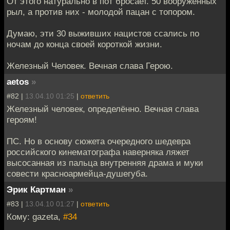
От этого натурально в пот бросает. 50 вооружённых
рыл, а против них - молодой пацан с топором.
Думаю, эти 30 выживших нацистов ссались по
ночам до конца своей короткой жизни.
Железный Человек. Вечная слава Герою.
aetos
»
#82 |
13.04.10 01:25
|
ответить
Железный человек, определённо. Вечная слава
героям!
ПС. Но в основу сюжета очередного шедевра
российского кинематографа наверняка ляжет
высосанная из пальца внутренняя драма и муки
совести красноармейца-душегуба.
Эрик Картман
»
#83 |
13.04.10 01:27
|
ответить
Кому: gazeta,
#34