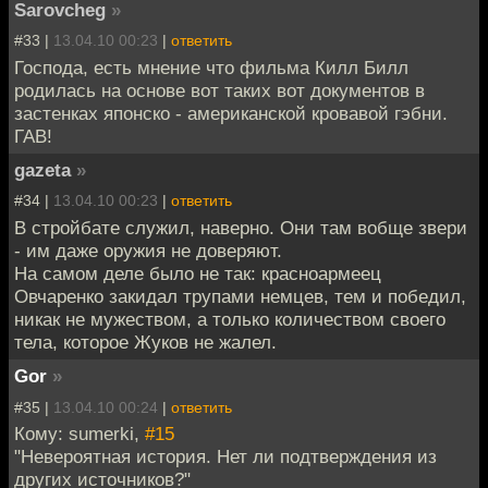
Sarovcheg
»
#33 |
13.04.10 00:23
|
ответить
Господа, есть мнение что фильма Килл Билл
родилась на основе вот таких вот документов в
застенках японско - американской кровавой гэбни.
ГАВ!
gazeta
»
#34 |
13.04.10 00:23
|
ответить
В стройбате служил, наверно. Они там вобще звери
- им даже оружия не доверяют.
На самом деле было не так: красноармеец
Овчаренко закидал трупами немцев, тем и победил,
никак не мужеством, а только количеством своего
тела, которое Жуков не жалел.
Gor
»
#35 |
13.04.10 00:24
|
ответить
Кому: sumerki,
#15
"Невероятная история. Нет ли подтверждения из
других источников?"