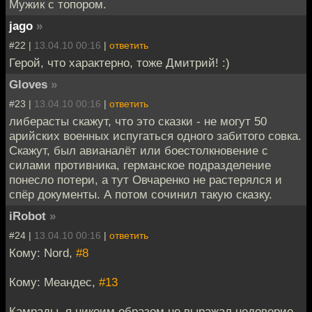
Мужик с топором.
jago
»
#22 |
13.04.10 00:16
|
ответить
Герой, что характерно, тоже Дмитрий! :)
Gloves
»
#23 |
13.04.10 00:16
|
ответить
либерасты скажут, что это сказки - не могут 50
арийских военных испугаться одного забитого совка.
Скажут, был авианалёт или боестолкновение с
силами противника, германское подразделение
понесло потери, а тут Овчаренко не растерялся и
спёр документы. А потом сочинил такую сказку.
iRobot
»
#24 |
13.04.10 00:16
|
ответить
Кому: Nord,
#8
Кому: Меандес,
#13
Камрады, я никоим образом не выражал недоверие