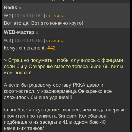
Redik
»
#62 |
13.04.10 00:52
|
ответить
Вот это да! Вот это конечно круто!
WEB-мастер
»
#63 |
13.04.10 00:55
|
ответить
Кому: ximerament,
#42
> Страшно подумать, чтобы случилось с фрицами
если бы у Овчаренко вместо топора были бы вилы
или лопата!
А если бы рядовому составу РККА давали
короткоствол, у красноармейца Овчаренко всё
сложилось бы еще удачнее!!!
/а вообще я охуел даже сильнее, чем когда впервые
прочитал про танкиста Зиновия Колобанова,
подбившего из засады в 41 в одном бою 40
немецких танков/