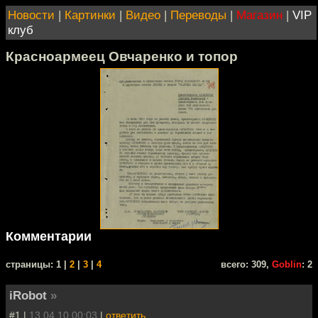
Новости
|
Картинки
|
Видео
|
Переводы
|
Магазин
|
VIP
клуб
Красноармеец Овчаренко и топор
Комментарии
cтраницы: 1 |
2
|
3
|
4
всего: 309,
Goblin
: 2
iRobot
»
#1 |
13.04.10 00:03
|
ответить