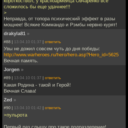
короткоствол, у красноармейца Овчаренко всё
сложилось бы еще удачнее!!!
>
Неправда, от топора психический эффект в разы
мощнее! Всякие Коммандо и Рэмбы нервно курят!
drakyla81
»
#88 |
13.04.10 01:37
|
ответить
Увы не дожил совсем чуть до дня победы:
http://www.warheroes.ru/hero/hero.asp?Hero_id=5625
Вечная память.
Jorgen
»
#89 |
13.04.10 01:37
|
ответить
Какая Родина - такой и Герой!
Вечная Слава!
Zed
»
#90 |
13.04.10 01:42
|
ответить
>пульрота
Первый раз слышу про такое подразделение!