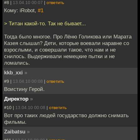
#8 |
13.04.10 00:07
|
ответить
Кому: iRobot,
#1
> Титан какой-то. Так не бывает...
Тогда было многое. Про Лёню Голикова или Марата
Казея слышал? Дети, которые воевали наравне со
взрослыми, и совершали такое, что нам и не
снилось. Выдерживали немецкие пытки и не
ломались.
kkb_xxi
»
#9 |
13.04.10 00:08
|
ответить
Воистину Герой.
Директор
»
#10 |
13.04.10 00:08
|
ответить
Вот про таких людей государство должно снимать
фильмы.
Zaibatsu
»