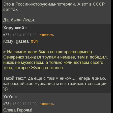
Это в России-которую-мы-потеряли. А вот в СССР
вот так.
Да, были Люди.
Хорунжий
»
#77 |
13.04.10 01:20
|
ответить
Кому: gazeta,
#34
> На самом деле было не так: красноармеец
Овчаренко закидал трупами немцев, тем и победил,
никак не мужеством, а только количеством своего
тела, которое Жуков не жалел.
Такой текст, да ещё с таким ником... Теперь я знаю,
как российские журналисты выстраивают сенсации
)))
YoYo
»
#78 |
13.04.10 01:20
|
ответить
Слава Героям!