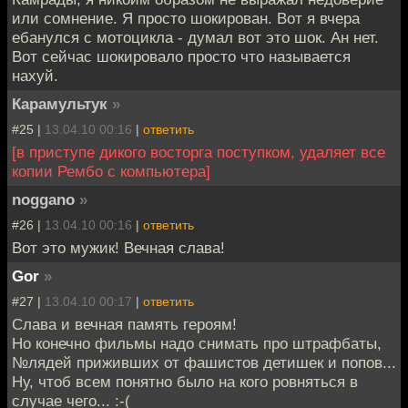
или сомнение. Я просто шокирован. Вот я вчера
ебанулся с мотоцикла - думал вот это шок. Ан нет.
Вот сейчас шокировало просто что называется
нахуй.
Карамультук
»
#25 |
13.04.10 00:16
|
ответить
[в приступе дикого восторга поступком, удаляет все
копии Рембо с компьютера]
noggano
»
#26 |
13.04.10 00:16
|
ответить
Вот это мужик! Вечная слава!
Gor
»
#27 |
13.04.10 00:17
|
ответить
Слава и вечная память героям!
Но конечно фильмы надо снимать про штрафбаты,
№лядей приживших от фашистов детишек и попов...
Ну, чтоб всем понятно было на кого ровняться в
случае чего... :-(