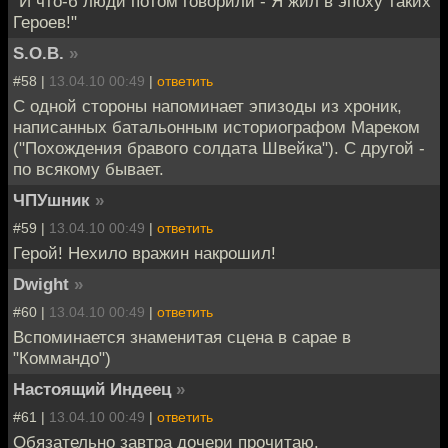
"И что-б люди потом говорили - Я жил в эпоху таких
Героев!"
S.O.B.
»
#58 |
13.04.10 00:49
|
ответить
С одной стороны напоминает эпизоды из хроник,
написанных батальонным историографом Мареком
("Похождения бравого солдата Швейка"). С другой -
по всякому бывает.
ЧПУшник
»
#59 |
13.04.10 00:49
|
ответить
Герой! Нехило вражин накрошил!
Dwight
»
#60 |
13.04.10 00:49
|
ответить
Вспоминается знаменитая сцена в сарае в
"Коммандо")
Настоящий Индеец
»
#61 |
13.04.10 00:49
|
ответить
Обязательно завтра дочери прочитаю.