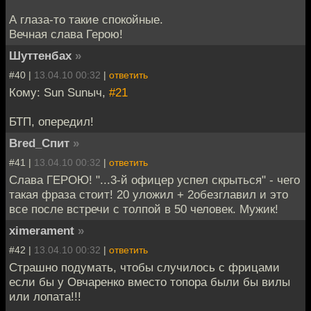
А глаза-то такие спокойные.
Вечная слава Герою!
Шуттенбах
»
#40 |
13.04.10 00:32
|
ответить
Кому: Sun Sunыч,
#21
БТП, опередил!
Bred_Спит
»
#41 |
13.04.10 00:32
|
ответить
Слава ГЕРОЮ! "...3-й офицер успел скрыться" - чего
такая фраза стоит! 20 уложил + 2обезглавил и это
все после встречи с толпой в 50 человек. Мужик!
ximerament
»
#42 |
13.04.10 00:32
|
ответить
Страшно подумать, чтобы случилось с фрицами
если бы у Овчаренко вместо топора были бы вилы
или лопата!!!