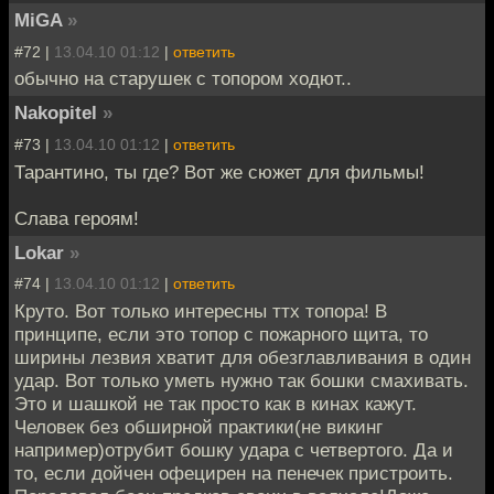
MiGA
»
#72 |
13.04.10 01:12
|
ответить
обычно на старушек с топором ходют..
Nakopitel
»
#73 |
13.04.10 01:12
|
ответить
Тарантино, ты где? Вот же сюжет для фильмы!
Слава героям!
Lokar
»
#74 |
13.04.10 01:12
|
ответить
Круто. Вот только интересны ттх топора! В
принципе, если это топор с пожарного щита, то
ширины лезвия хватит для обезглавливания в один
удар. Вот только уметь нужно так бошки смахивать.
Это и шашкой не так просто как в кинах кажут.
Человек без обширной практики(не викинг
например)отрубит бошку удара с четвертого. Да и
то, если дойчен офецирен на пенечек пристроить.