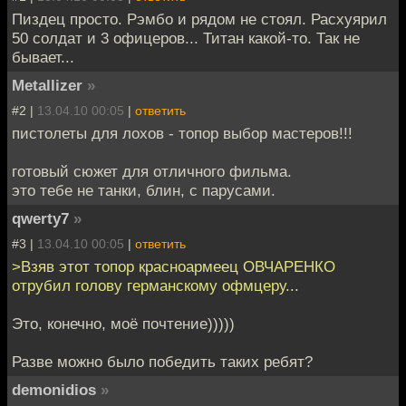
Пиздец просто. Рэмбо и рядом не стоял. Расхуярил
50 солдат и 3 офицеров... Титан какой-то. Так не
бывает...
Metallizer
»
#2 |
13.04.10 00:05
|
ответить
пистолеты для лохов - топор выбор мастеров!!!
готовый сюжет для отличного фильма.
это тебе не танки, блин, с парусами.
qwerty7
»
#3 |
13.04.10 00:05
|
ответить
>Взяв этот топор красноармеец ОВЧАРЕНКО
отрубил голову германскому офмцеру...
Это, конечно, моё почтение)))))
Разве можно было победить таких ребят?
demonidios
»