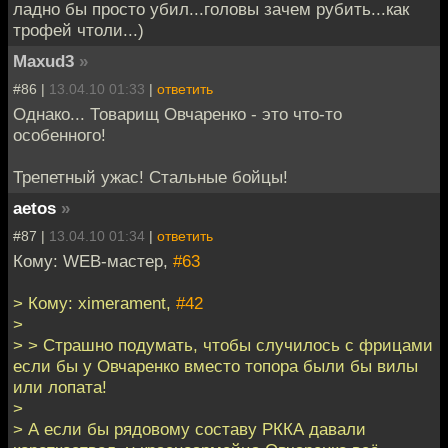
ладно бы просто убил...головы зачем рубить...как
трофей чтоли...)
Maxud3
»
#86 |
13.04.10 01:33
|
ответить
Однако... Товарищ Овчаренко - это что-то
особенного!
Трепетный ужас! Стальные бойцы!
aetos
»
#87 |
13.04.10 01:34
|
ответить
Кому: WEB-мастер,
#63
> Кому: ximerament,
#42
>
> > Страшно подумать, чтобы случилось с фрицами
если бы у Овчаренко вместо топора были бы вилы
или лопата!
>
> А если бы рядовому составу РККА давали