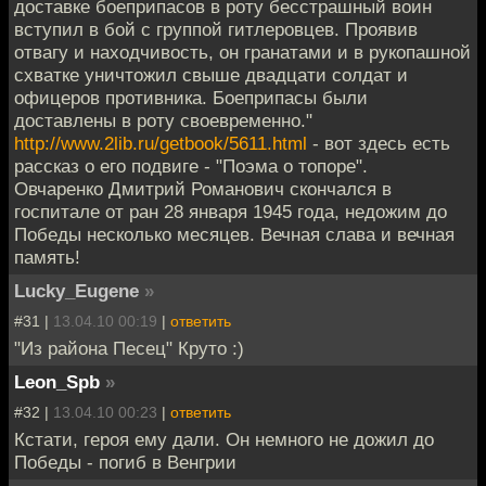
доставке боеприпасов в роту бесстрашный воин
вступил в бой с группой гитлеровцев. Проявив
отвагу и находчивость, он гранатами и в рукопашной
схватке уничтожил свыше двадцати солдат и
офицеров противника. Боеприпасы были
доставлены в роту своевременно."
http://www.2lib.ru/getbook/5611.html
- вот здесь есть
рассказ о его подвиге - "Поэма о топоре".
Овчаренко Дмитрий Романович скончался в
госпитале от ран 28 января 1945 года, недожим до
Победы несколько месяцев. Вечная слава и вечная
память!
Lucky_Eugene
»
#31 |
13.04.10 00:19
|
ответить
"Из района Песец" Круто :)
Leon_Spb
»
#32 |
13.04.10 00:23
|
ответить
Кстати, героя ему дали. Он немного не дожил до
Победы - погиб в Венгрии