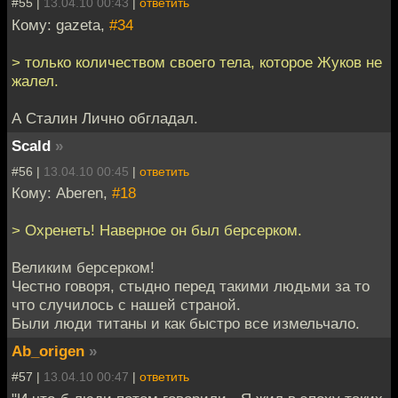
#55 |
13.04.10 00:43
|
ответить
Кому: gazeta,
#34
> только количеством своего тела, которое Жуков не
жалел.
А Сталин Лично обгладал.
Scald
»
#56 |
13.04.10 00:45
|
ответить
Кому: Aberen,
#18
> Охренеть! Наверное он был берсерком.
Великим берсерком!
Честно говоря, стыдно перед такими людьми за то
что случилось с нашей страной.
Были люди титаны и как быстро все измельчало.
Ab_origen
»
#57 |
13.04.10 00:47
|
ответить