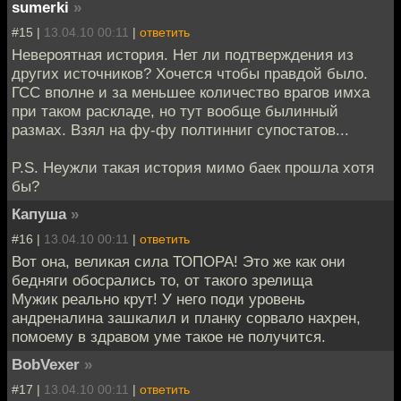
sumerki
»
#15 |
13.04.10 00:11
|
ответить
Невероятная история. Нет ли подтверждения из
других источников? Хочется чтобы правдой было.
ГСС вполне и за меньшее количество врагов имха
при таком раскладе, но тут вообще былинный
размах. Взял на фу-фу полтинниг супостатов...
P.S. Неужли такая история мимо баек прошла хотя
бы?
Капуша
»
#16 |
13.04.10 00:11
|
ответить
Вот она, великая сила ТОПОРА! Это же как они
бедняги обосрались то, от такого зрелища
Мужик реально крут! У него поди уровень
андреналина зашкалил и планку сорвало нахрен,
помоему в здравом уме такое не получится.
BobVexer
»
#17 |
13.04.10 00:11
|
ответить