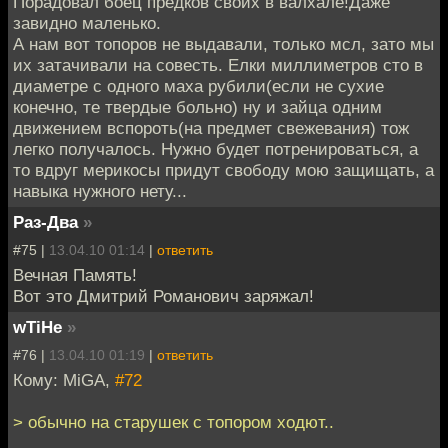
Порадовал боец предков своих в валхале!Даже
завидно маленько.
А нам вот топоров не выдавали, только мсл, зато мы
их затачивали на совесть. Елки миллиметров сто в
диаметре с одного маха рубили(если не сухие
конечно, те твердые больно) ну и зайца одним
движением вспороть(на предмет свежевания) тож
легко получалось. Нужно будет потренироваться, а
то вдруг мерикосы придут свободу мою защищать, а
навыка нужного нету...
Раз-Два
»
#75 |
13.04.10 01:14
|
ответить
Вечная Память!
Вот это Дмитрий Романович заряжал!
wTiHe
»
#76 |
13.04.10 01:19
|
ответить
Кому: MiGA,
#72
> обычно на старушек с топором ходют..