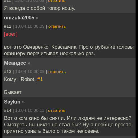
#11 |
13.04.10 00:09
|
ответить
Я всегда с собой топор ношу.
onizuka2005
»
#12 |
13.04.10 00:09
|
ответить
[воет]
вот это Овчаренко! Красавчик. Про отрубание головы
офицеру перечитывал несколько раз.
Меандес
»
#13 |
13.04.10 00:09
|
ответить
Кому: iRobot,
#1
Бывает
Saykin
»
#14 |
13.04.10 00:11
|
ответить
Вот о ком кино бы сняли. Или людям не интересно?
Смотреть бы никто не стал бы? Ну а вообще просто
приятно узнать было о таком человеке.