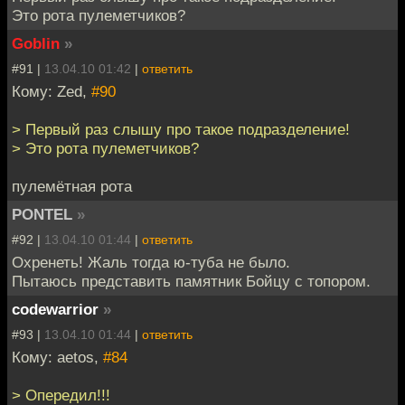
Это рота пулеметчиков?
Goblin
»
#91 |
13.04.10 01:42
|
ответить
Кому: Zed,
#90
> Первый раз слышу про такое подразделение!
> Это рота пулеметчиков?
пулемётная рота
PONTEL
»
#92 |
13.04.10 01:44
|
ответить
Охренеть! Жаль тогда ю-туба не было.
Пытаюсь представить памятник Бойцу с топором.
codewarrior
»
#93 |
13.04.10 01:44
|
ответить
Кому: aetos,
#84
> Опередил!!!