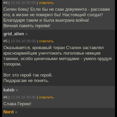
#4 |
13.04.10 00:05
|
ответить
Силен боец! Если бы не скан документа - расскажи
кто, в жизни не поверил бы! Настоящий солдат!
Благодаря таким и была выиграна война!
Вечная память героям!
grid_alien
»
#5 |
13.04.10 00:06
|
ответить
Оказывается, кровавый тиран Сталин заставлял
красноармейцев уничтожать поголовье немцев
такими, особо циничными методами - умело орудуя
топором.
Вот это герой так герой.
Пидарасам не понять.
kaleb
»
#6 |
13.04.10 00:06
|
ответить
Слава Герою!
Nord
»