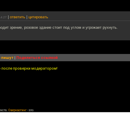
|
ответить
|
цитировать
14:27
одит зрение, розовое здание стоит под углом и угрожает рухнуть.
 пишут
|
Поделиться ссылкой
о после проверки модератором!
екста.
Оверквотинг
- зло.