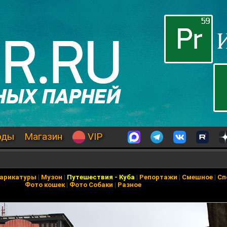
оды
Магазин
VIP
арикатуры
|
Музон
|
Путешествия
-
Куба
|
Репортажи
|
Смешное
|
Сп
Фото кошек
|
Фото Собаки
|
Разное