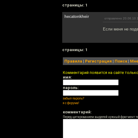
cтраницы: 1
hecatonkheir
отправлено 20.06.10 
Если меня не подв
cтраницы: 1
Правила
|
Регистрация
|
Поиск
|
Мне
Комментарий появится на сайте тольк
имя:
пароль:
забыл пароль?
я с форума!
комментарий:
Перед цитированием выделяй нужный фрагмент т