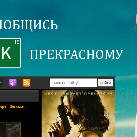
орт
|
Фильмы
|