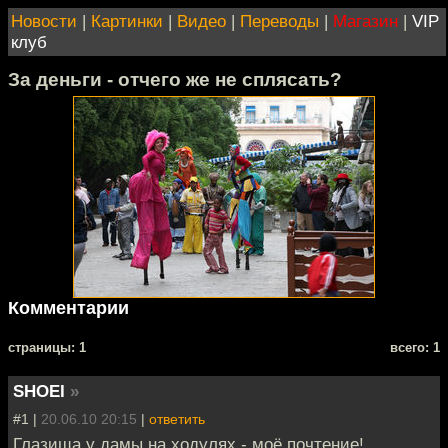
Новости
|
Картинки
|
Видео
|
Переводы
|
Магазин
|
VIP
клуб
За деньги - отчего же не сплясать?
Комментарии
cтраницы: 1
всего: 1
SHOEI
»
#1 |
20.06.10 20:15
|
ответить
Глазища у дамы на ходулях - моё почтение!