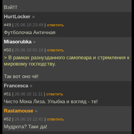
Вэй!!!
HurtLocker
»
#49 |
25.06.10 23:49
|
ответить
Футболочка Античная
Miasorubka
»
#50 |
26.06.10 01:16
|
ответить
> В рамках разнузданного самопеара и стремления к
мировому господству.
Так вот оно чё!
Francesca
»
#51 |
26.06.10 11:11
|
ответить
Чисто Мона Лиза. Улыбка и взгляд - те!
Rastamouse
»
#52 |
26.06.10 12:41
|
ответить
Мудрота? Таки да!