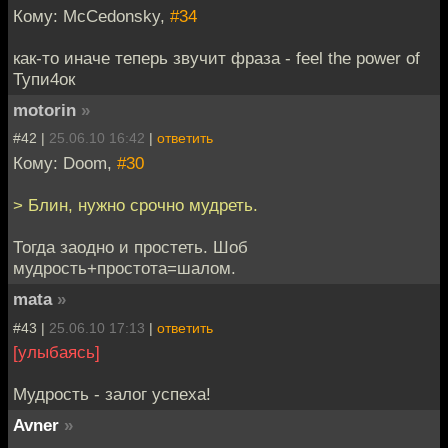
Кому: McCedonsky,
#34
как-то иначе теперь звучит фраза - feel the power of
Тупи4ок
motorin
»
#42 |
25.06.10 16:42
|
ответить
Кому: Doom,
#30
> Блин, нужно срочно мудреть.
Тогда заодно и простеть. Шоб
мудрость+простота=шалом.
mata
»
#43 |
25.06.10 17:13
|
ответить
[улыбаясь]
Мудрость - залог успеха!
Avner
»