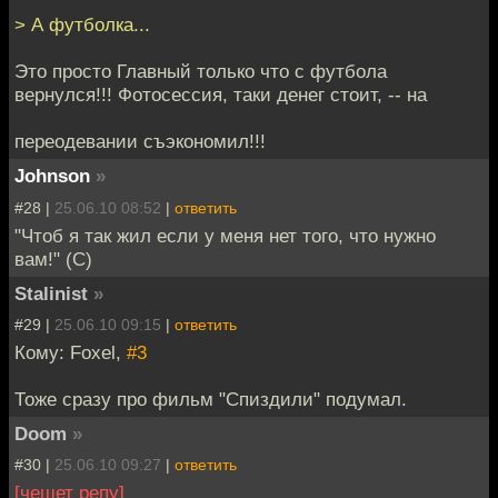
> А футболка...
Это просто Главный только что с футбола
вернулся!!! Фотосессия, таки денег стоит, -- на
переодевании съэкономил!!!
Johnson
»
#28 |
25.06.10 08:52
|
ответить
"Чтоб я так жил если у меня нет того, что нужно
вам!" (С)
Stalinist
»
#29 |
25.06.10 09:15
|
ответить
Кому: Foxel,
#3
Тоже сразу про фильм "Спиздили" подумал.
Doom
»
#30 |
25.06.10 09:27
|
ответить
[чешет репу]