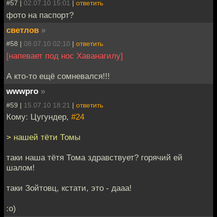
#57 |
02.07.10 15:01
|
ответить
фото на паспорт?
светлов
»
#58 |
08.07.10 02:10
|
ответить
[напевает под нос Хаванагилу]
А кто-то ещё сомневался!!!
wwwpro
»
#59 |
15.07.10 18:21
|
ответить
Кому: Цугундер,
#24
> нашей тёти Томы
таки наша тётя Тома здравствует? горячий ей
шалом!
таки Зойтовц, кстати, это - дааа!
:о)