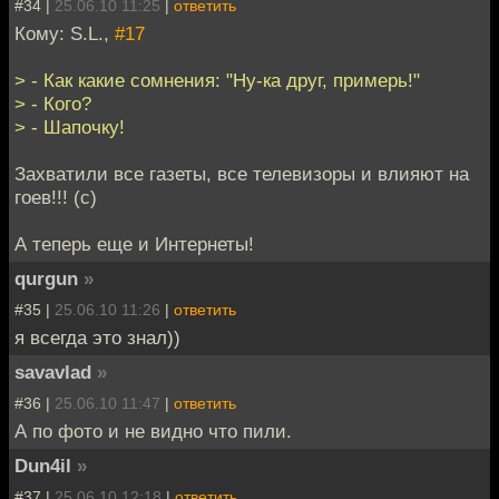
#34 |
25.06.10 11:25
|
ответить
Кому: S.L.,
#17
> - Как какие сомнения: "Ну-ка друг, примерь!"
> - Кого?
> - Шапочку!
Захватили все газеты, все телевизоры и влияют на
гоев!!! (c)
А теперь еще и Интернеты!
qurgun
»
#35 |
25.06.10 11:26
|
ответить
я всегда это знал))
savavlad
»
#36 |
25.06.10 11:47
|
ответить
А по фото и не видно что пили.
Dun4il
»
#37 |
25.06.10 12:18
|
ответить