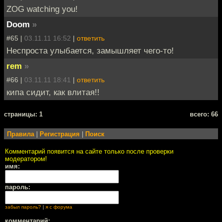
ZOG watching you!
Doom
»
#65 |
03.11.11 16:52
|
ответить
Неспроста улыбается, замышляет чего-то!
rem
»
#66 |
03.11.11 18:41
|
ответить
кипа сидит, как влитая!!
cтраницы: 1
всего: 66
Правила
|
Регистрация
|
Поиск
Комментарий появится на сайте только после проверки
модератором!
имя:
пароль:
забыл пароль?
|
я с форума
комментарий: