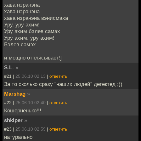
хава нэранэна
хава нэранэна
хава нэранэна вэнисмэха
Уру, уру ахим!
Уру ахим бэлев самэх
Уру ахим, уру ахим!
Бэлев самэх
и мощно отплясывает!]
S.L.
»
#21 |
25.06.10 02:13
|
ответить
За то сколько сразу "наших людей" детектед ;))
Marshag
»
#22 |
25.06.10 02:40
|
ответить
Кошерненько!!!
shkiper
»
#23 |
25.06.10 02:59
|
ответить
натурально