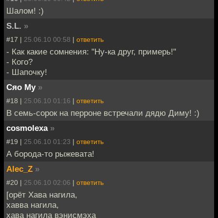
Шалом! :)
S.L.
»
#17 |
25.06.10 00:58
|
ответить
- Как какие сомнения: "Ну-ка друг, примерь!"
- Кого?
- Шапочку!
Сяо Му
»
#18 |
25.06.10 01:16
|
ответить
В семь-сорок на перроне встречали дядю Диму! :)
cosmolexa
»
#19 |
25.06.10 01:23
|
ответить
А борода-то рыжевата!
Alec_Z
»
#20 |
25.06.10 02:06
|
ответить
[орёт Хава нагила,
хавва нагила,
хава нагила вэнисмэха