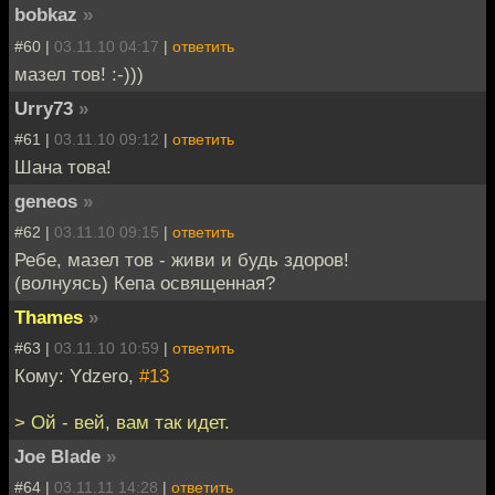
bobkaz
»
#60 |
03.11.10 04:17
|
ответить
мазел тов! :-)))
Urry73
»
#61 |
03.11.10 09:12
|
ответить
Шана това!
geneos
»
#62 |
03.11.10 09:15
|
ответить
Ребе, мазел тов - живи и будь здоров!
(волнуясь) Кепа освященная?
Thames
»
#63 |
03.11.10 10:59
|
ответить
Кому: Ydzero,
#13
> Ой - вей, вам так идет.
Joe Blade
»
#64 |
03.11.11 14:28
|
ответить