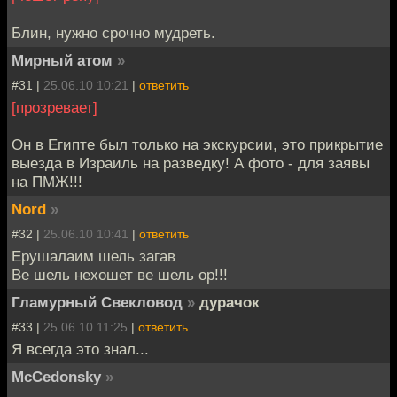
Блин, нужно срочно мудреть.
Мирный атом
»
#31 |
25.06.10 10:21
|
ответить
[прозревает]
Он в Египте был только на экскурсии, это прикрытие
выезда в Израиль на разведку! А фото - для заявы
на ПМЖ!!!
Nord
»
#32 |
25.06.10 10:41
|
ответить
Ерушалаим шель загав
Ве шель нехошет ве шель ор!!!
Гламурный Свекловод
»
дурачок
#33 |
25.06.10 11:25
|
ответить
Я всегда это знал...
McCedonsky
»