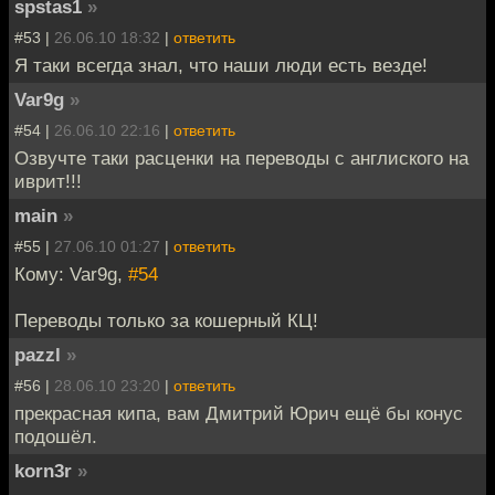
spstas1
»
#53 |
26.06.10 18:32
|
ответить
Я таки всегда знал, что наши люди есть везде!
Var9g
»
#54 |
26.06.10 22:16
|
ответить
Озвучте таки расценки на переводы с англиского на
иврит!!!
main
»
#55 |
27.06.10 01:27
|
ответить
Кому: Var9g,
#54
Переводы только за кошерный КЦ!
pazzl
»
#56 |
28.06.10 23:20
|
ответить
прекрасная кипа, вам Дмитрий Юрич ещё бы конус
подошёл.
korn3r
»