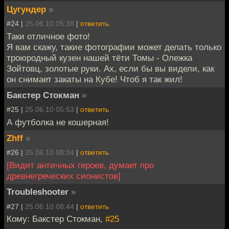
Цугундер
»
#24 |
25.06.10 05:38
|
ответить
Таки отличное фото!
Я вам скажу, такие фотографии может делать только
троюродный кузен нашей тёти Томы - Олежка
Зойтовц, золотые руки. Ах, если бы вы видели, как
он снимает закаты на Кубе! Чтоб я так жил!
Бакстер Стокман
»
#25 |
25.06.10 05:53
|
ответить
А футболка не кошерная!
Zhff
»
#26 |
25.06.10 08:34
|
ответить
[Видит античных героев, думает про
древнегреческих сионистов]
Troubleshooter
»
#27 |
25.06.10 08:44
|
ответить
Кому: Бакстер Стокман,
#25