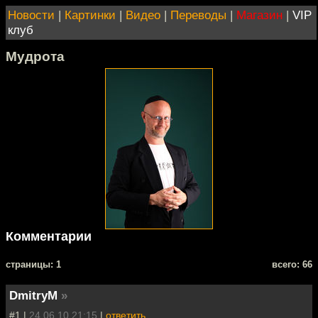
Новости
|
Картинки
|
Видео
|
Переводы
|
Магазин
|
VIP
клуб
Мудрота
Комментарии
cтраницы: 1
всего: 66
DmitryM
»
#1 |
24.06.10 21:15
|
ответить