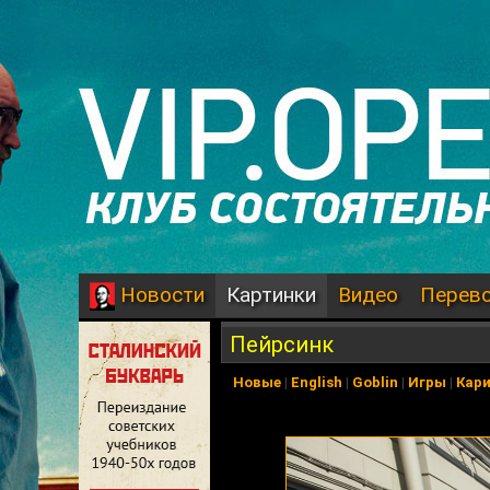
Картинки
Видео
Перев
Новости
Пейрсинк
Новые
|
English
|
Goblin
|
Игры
|
Кар