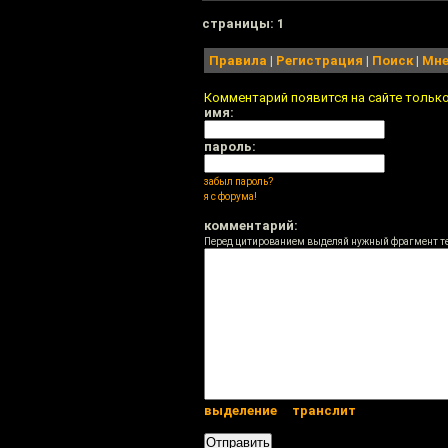
cтраницы: 1
Правила
|
Регистрация
|
Поиск
|
Мне
Комментарий появится на сайте тольк
имя:
пароль:
забыл пароль?
я с форума!
комментарий:
Перед цитированием выделяй нужный фрагмент т
выделение
транслит