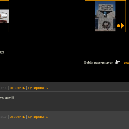
103
Goblin рекомендует
соз
|
ответить
|
цитировать
17:18
та нет!!!
|
ответить
|
цитировать
18:10