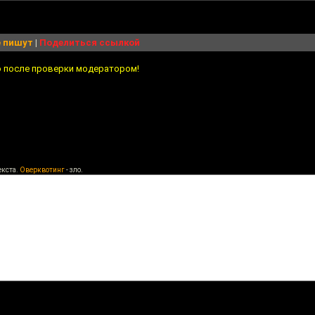
 пишут
|
Поделиться ссылкой
о после проверки модератором!
екста.
Оверквотинг
- зло.