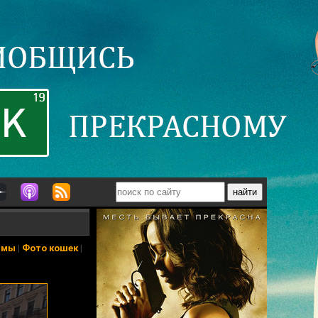
ьмы
|
Фото кошек
|