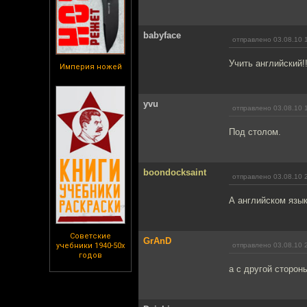
babyface
отправлено 03.08.10 
Учить английский!!
Империя ножей
yvu
отправлено 03.08.10 
Под столом.
boondocksaint
отправлено 03.08.10 
А английском язык
Советские
GrAnD
учебники 1940-50х
отправлено 03.08.10 
годов
а с другой сторон