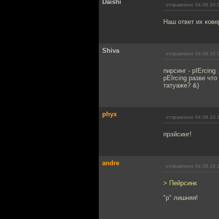
Daishi
отправлено 04.08.10 
Наш ответ их кове
Shiva
отправлено 04.08.10 
пирсинг - pIErcing
pEIrcing разве чт
татуаже? &)
phyx
отправлено 04.08.10 
прэйсинг!
andre
отправлено 04.08.10 
> Пейрсинк
"р" лишняя!