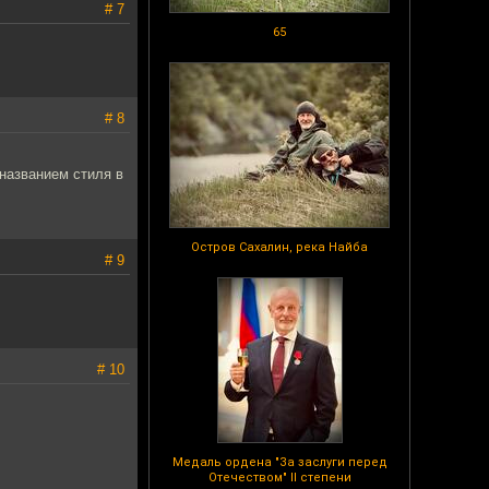
# 7
65
# 8
 названием стиля в
Остров Сахалин, река Найба
# 9
# 10
Медаль ордена "За заслуги перед
Отечеством" II степени