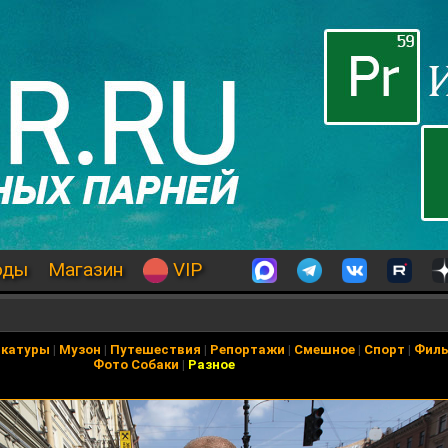
оды
Магазин
VIP
икатуры
|
Музон
|
Путешествия
|
Репортажи
|
Смешное
|
Спорт
|
Фил
Фото Собаки
|
Разное