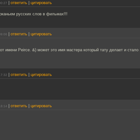
|
ответить
|
цитировать
00:27
рканьем русских слов в фильмах!!!
|
ответить
|
цитировать
09:06
о от имени Peirce. &) может это имя мастера который тату делает и стало
|
ответить
|
цитировать
17:32
|
ответить
|
цитировать
18:14