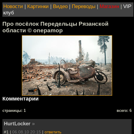
Новости
|
Картинки
|
Видео
|
Переводы
|
Магазин
|
VIP
клуб
Про посёлок Передельцы Рязанской
области © onepamop
Комментарии
cтраницы: 1
всего: 6
HurtLocker
»
#1 |
06.08.10 20:15
|
ответить