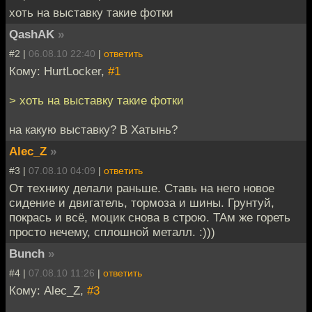
хоть на выставку такие фотки
QashAK
»
#2 |
06.08.10 22:40
|
ответить
Кому: HurtLocker,
#1
> хоть на выставку такие фотки
на какую выставку? В Хатынь?
Alec_Z
»
#3 |
07.08.10 04:09
|
ответить
От технику делали раньше. Ставь на него новое
сидение и двигатель, тормоза и шины. Грунтуй,
покрась и всё, моцик снова в строю. ТАм же гореть
просто нечему, сплошной металл. :)))
Bunch
»
#4 |
07.08.10 11:26
|
ответить
Кому: Alec_Z,
#3