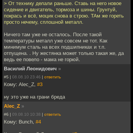
> От технику делали раньше. Ставь на него новое
сидение и двигатель, тормоза и шины. Грунтуй,
покрась и всё, моцик снова в строю. ТАм же гореть
просто нечему, сплошной металл.
Ничего там уже не осталось. После такой
температуры металл уже совсем не тот. Как
минимум сталь на всех подшипниках и т.п.
отпущена. . Ну жестянка может только такая же, да
ведь ее повело - мама не горюй.
Василий Леонидович
»
#5 |
08.08.10 23:46
|
ответить
Кому: Alec_Z,
#3
ну это уже на грани бреда
Alec_Z
»
#6 |
09.08.10 10:38
|
ответить
Кому: Bunch,
#4