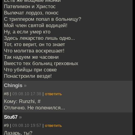
Есть же мощные иконки
Пателимон и Христос
Вылечат лордоз, понос
С триппером попал в больницу?
Мой член святой водицей!
Ну, а если умер кто
Здесь лекарство лишь одно...
Тот, кто верит, он то знает
Что молитва воскрешает!
Так надуем же часовни
Вместо тех больниц греховных
Что убийцы при совке
Понастроили везде!
Chingis
»
#8 |
09.08.10 17:38
|
ответить
Кому: Runzhi, #
Отлично. Не поленился...
Stu67
»
#9 |
09.08.10 19:57
|
ответить
Лазарь, ты?