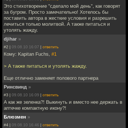
Это стихотворение "сделало мой день", как говорят
за бугром. Просто замечательно! Хотелось бы
поставить автора в жесткие условия и разрешить
лечиться только молитвой. А также питаться и
утолять жажду.
djihar
»
#2 |
09.08.10 16:07
|
ответить
Кому: Kapitan Fuchs,
#1
> А также питаться и утолять жажду.
Еще отлично заменяет полового партнера
Ринсвинд
»
#3 |
09.08.10 16:09
|
ответить
А как же зеленка?! Выкинуть и вместо нее держать в
аптечке компактную икону?!
Блюзмен
»
#4 |
09.08.10 16:46
|
ответить