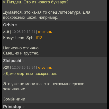
> Пиздец. Это из нового букваря?
Думается, это какая то спец литература. Для
воскресных школ, например.
Orbis
»
#19 |
10.08.10 12:41
|
ответить
Кому: Leon_Spb,
#13
Написано отлично.
Смешно и грустно.
Zloipuchi
»
#20 |
12.08.10 13:34
|
ответить
>Даже мертвых воскрешает.
Это уже не молитва, это некромансерское
заклинание.
Зомбиииии
Printstop
»