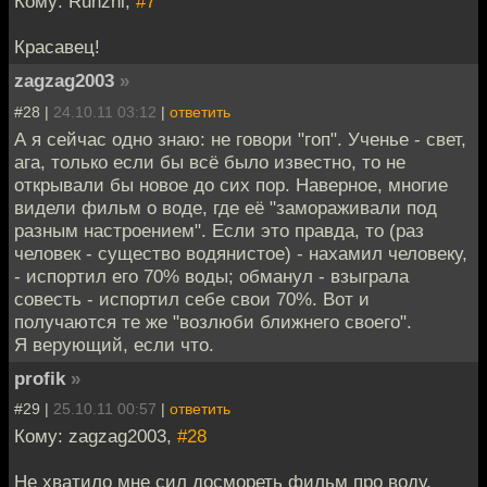
Кому: Runzhi,
#7
Красавец!
zagzag2003
»
#28 |
24.10.11 03:12
|
ответить
А я сейчас одно знаю: не говори "гоп". Ученье - свет,
ага, только если бы всё было известно, то не
открывали бы новое до сих пор. Наверное, многие
видели фильм о воде, где её "замораживали под
разным настроением". Если это правда, то (раз
человек - существо водянистое) - нахамил человеку,
- испортил его 70% воды; обманул - взыграла
совесть - испортил себе свои 70%. Вот и
получаются те же "возлюби ближнего своего".
Я верующий, если что.
profik
»
#29 |
25.10.11 00:57
|
ответить
Кому: zagzag2003,
#28
Не хватило мне сил досмореть фильм про воду,