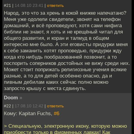
#21 |
14.08.10 23:41
|
ответить
Народ, это что за хрень в кокой книжке напечатано?
Меня уже одолели свидетели, звонят на телефон
домашний, и всё проповедуют, хотя сами нифига
библии не знают, я хоть и не крещёный читал для
общего развития, и коран и талмуд в общем
интересно мне было. А эти еговисты придурки меня
к себе заманить хотят проповедью, придурки жду
когда кто нибудь пообразованней позвонит, а то
поспорить соперников достойных не вижу среди них.
Может стоит поприжать религиозные учения всякие
разные, а то для детей особенно опасно, да и
пивным дебилам каких сейчас полно можно
запросто крышу с места сдвинуть.
Doom
»
#22 |
17.08.10 12:42
|
ответить
Кому: Kapitan Fuchs,
#6
> Специальную, электронную икону, которую можно
приобрести только в фирменных лавках! Как