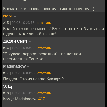
Внемлю еси праволсавному стихотворчеству! :)
Nord
»
#15 |
09.08.10 23:55
|
ответить
Водой грехов не смоешь! Вместо того, чтобы мыться
в душе, молились бы чаще!
Дадли Смит
»
#16 |
10.08.10 00:15
|
ответить
"Я хухею, дорогая редакция" - пишет нам
шестилетняя Тонечка
Madshadow
»
#17 |
10.08.10 00:55
|
ответить
Пиздец. Это из нового букваря?
501q
»
#18 |
10.08.10 10:50
|
ответить
Кому: Madshadow,
#17