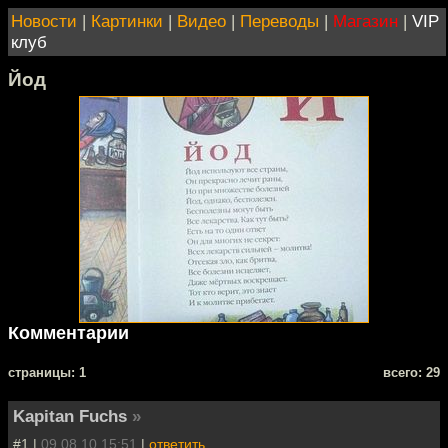
Новости
|
Картинки
|
Видео
|
Переводы
|
Магазин
|
VIP
клуб
Йод
Комментарии
cтраницы: 1
всего: 29
Kapitan Fuchs
»
#1 |
09.08.10 15:51
|
ответить