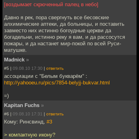
[воздымает скрюченный палец в небо]
Давно я рек, пора свергнуть все бесовские
алхимические аптеки, да больницы, и поставить
завместо них истинно богоудные церкви да
богадельни, истинно реку я вам, и да рассосутся
пожары, и да настанет мир-покой по всей Руси-
матушке.
Madnick
»
#5 |
09.08.10 17:30
|
ответить
ассоциации с "Белым букварём" :
http://yahooeu.ru/pics/7854-belyjj-bukvar.html
=)
Kapitan Fuchs
»
#6 |
09.08.10 17:31
|
ответить
Кому: Ринсвинд,
#3
> компактную икону?