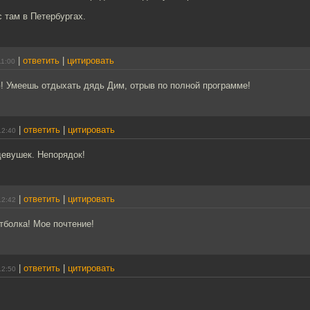
с там в Петербургах.
|
ответить
|
цитировать
11:00
! Умеешь отдыхать дядь Дим, отрыв по полной программе!
|
ответить
|
цитировать
12:40
девушек. Непорядок!
|
ответить
|
цитировать
12:42
тболка! Мое почтение!
|
ответить
|
цитировать
12:50