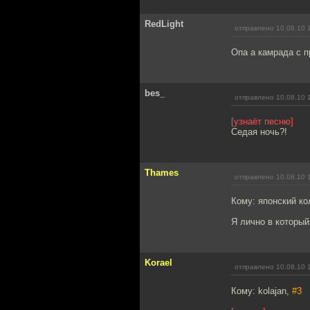
RedLight
отправлено 10.08.10 
Опа а камрада с п
bes_
отправлено 10.08.10 
[узнаёт песню]
Седая ночь?!
Thames
отправлено 10.08.10 
Кому: японский ко
Я лично в который 
Korael
отправлено 10.08.10 
Кому: kolajan,
#3