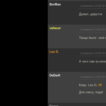
BorMan
отправлено 10.08.10 
Думал, дерутся.
valtazar
отправлено 10.08.10 
Танцы были - моё 
Leo G
отправлено 10.08.10 
А чего там за кач
DeDarK
отправлено 10.08.10 
Кому: Leo G,
#9
Для сексу, поди!