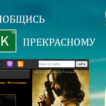
ьмы
|
Фото кошек
|