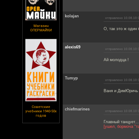
kolajan
отправлено 10.08.10 
Магазин
О, так это ж один 
ОПЕРМАЙКИ
alexis69
отправлено 10.08.10 
Ай молодца !
Tumyp
отправлено 10.08.10 
Ваня и ДимЮричь 
Советские
chiefmarines
учебники 1940-50х
отправлено 10.08.10 
годов
Главный танцует...
[ушел, бормоча "та