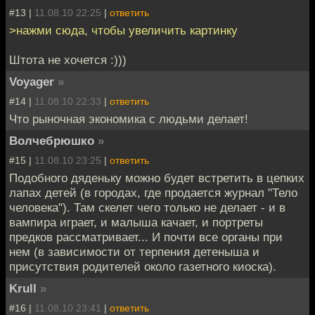
#13 |
11.08.10 22:25
|
ответить
>нажми сюда, чтобы увеличить картинку
Штота не хочется :)))
Voyager
»
#14 |
11.08.10 22:33
|
ответить
Что рыночная экономика с людьми делает!
Волчебрюшко
»
#15 |
11.08.10 23:25
|
ответить
Подобного дяденьку можно будет встретить в цепких
лапах детей (в городах, где продается журнал "Тело
человека"). Там скелет чего только не делает - и в
вампира играет, и малыша качает, и портреты
предков рассматривает... И почти все органы при
нем (в зависимости от терпения детеныша и
присутствия родителей около газетного киоска).
Krull
»
#16 |
11.08.10 23:41
|
ответить