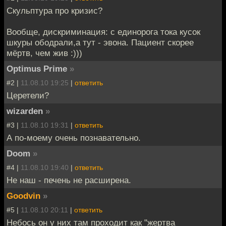
Скульптура про кризис?
Вообще, дискриминация: с единорога тока кусок
шкуры ободрали,а тут - эвона. Пациент скорее
мёртв, чем жив :)))
Optimus Prime
»
#2 |
11.08.10 19:25
|
ответить
Церетели?
wizarden
»
#3 |
11.08.10 19:31
|
ответить
А по-моему очень познавательно.
Doom
»
#4 |
11.08.10 19:40
|
ответить
Не наш - печень не расширена.
Goodvin
»
#5 |
11.08.10 20:11
|
ответить
Небось он у них там проходит как "жертва