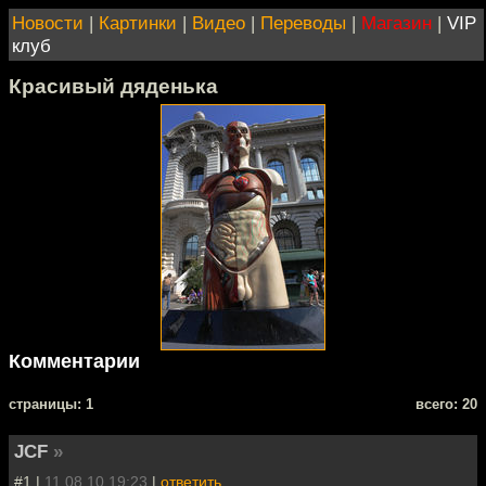
Новости
|
Картинки
|
Видео
|
Переводы
|
Магазин
|
VIP
клуб
Красивый дяденька
Комментарии
cтраницы: 1
всего: 20
JCF
»
#1 |
11.08.10 19:23
|
ответить