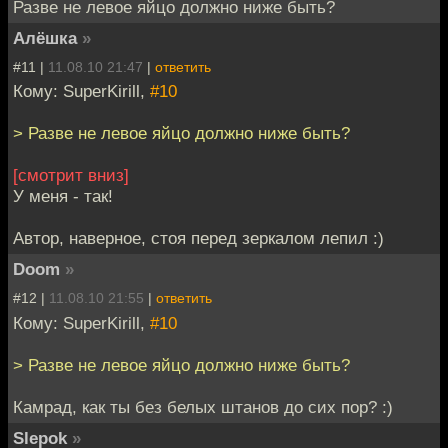
Разве не левое яйцо должно ниже быть?
Алёшка
»
#11 |
11.08.10 21:47
|
ответить
Кому: SuperKirill,
#10
> Разве не левое яйцо должно ниже быть?
[смотрит вниз]
У меня - так!
Автор, наверное, стоя перед зеркалом лепил :)
Doom
»
#12 |
11.08.10 21:55
|
ответить
Кому: SuperKirill,
#10
> Разве не левое яйцо должно ниже быть?
Камрад, как ты без белых штанов до сих пор? :)
Slepok
»