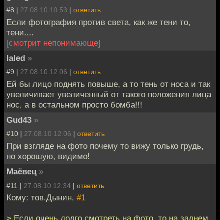
#8 |
27.08.10 10:53
|
ответить
Если фотография против света, как же тени то,
тени....
[смотрит непонимающе]
laled
»
#9 |
27.08.10 12:06
|
ответить
Ей бы лицо поднять повыше, а то тень от носа и так
увеличивает увеличенный от такого положения лица
нос, а в остальном просто бомба!!!
Gud43
»
#10 |
27.08.10 12:06
|
ответить
При взгляде на фото почему то вижу только грудь,
но хорошую, видимо!
Маёвец
»
#11 |
27.08.10 12:34
|
ответить
Кому: тов.Дынин,
#1
> Если очень долго смотреть на фото, то на заднем