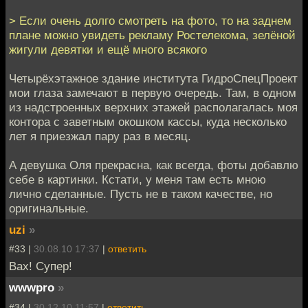
> Если очень долго смотреть на фото, то на заднем
плане можно увидеть рекламу Ростелекома, зелёной
жигули девятки и ещё много всякого
Четырёхэтажное здание института ГидроСпецПроект
мои глаза замечают в первую очередь. Там, в одном
из надстроенных верхних этажей располагалась моя
контора с заветным окошком кассы, куда несколько
лет я приезжал пару раз в месяц.
А девушка Оля прекрасна, как всегда, фоты добавлю
себе в картинки. Кстати, у меня там есть мною
лично сделанные. Пусть не в таком качестве, но
оригинальные.
uzi
»
#33 |
30.08.10 17:37
|
ответить
Вах! Супер!
wwwpro
»
#34 |
30.12.10 11:57
|
ответить