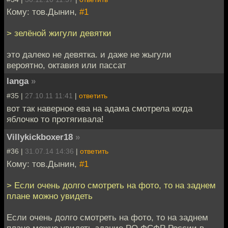
Кому: тов.Дынин,
#1
> зелёной жигули девятки
это далеко не девятка. и даже не жыгули
вероятно, октавия или пассат
langa
»
#35 |
27.10.11 11:41
|
ответить
вот так наверное ева на адама смотрела когда
яблочко то протягивала!
Villykickboxer18
»
#36 |
31.07.14 14:36
|
ответить
Кому: тов.Дынин,
#1
> Если очень долго смотреть на фото, то на заднем
плане можно увидеть
Если очень долго смотреть на фото, то на заднем