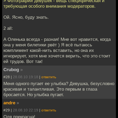
> Фотографии девушек - вещь специфическая и
требующая особого внимания модераторов.
Ой. Ясно, буду знать.
2 all:
А Оленька всегда - разная! Мне вот нравится, когда
она у меня билетики рвёт ) Я всё пытаюсь
комплимент какой-нить вставить, но она их
игнорирует, хотя мне хочется верить, что это стоит
ей трудов. Вот так!
Crubog
»
#28 |
28.08.10 19:18
|
ответить
Меня одного пугает ее улыбка? Девушка, безусловно
красивая и талантливая. Это первым в глаза
бросается. Но улыбка пугает.
andre
»
#29 |
28.08.10 22:19
|
ответить
Оля прекрасна!