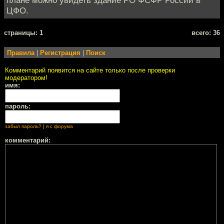
плане можно увидеть здание РО ФСФР России в
ЦФО.
cтраницы: 1
всего: 36
Правила
|
Регистрация
|
Поиск
Комментарий появится на сайте только после проверки
модератором!
имя:
пароль:
забыл пароль?
|
я с форума
комментарий: