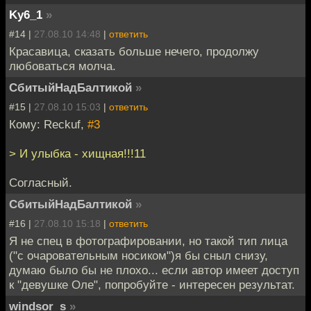
Ky6_1
»
#14 |
27.08.10 14:48
|
ответить
Красавица, сказать больше нечего, продолжу
любоваться молча.
СбитыйНадБалтикой
»
#15 |
27.08.10 15:03
|
ответить
Кому: Reckuf,
#3
> И улыбка - хищная!!!11
Согласный.
СбитыйНадБалтикой
»
#16 |
27.08.10 15:18
|
ответить
Я не спец в фотографировании, но такой тип лица
("с очаровательным носиком")я бы сныл снизу,
думаю было бы не плохо... если автор имеет доступ
к "девушке Оле", попробуйте - интересен результат.
windsor_s
»