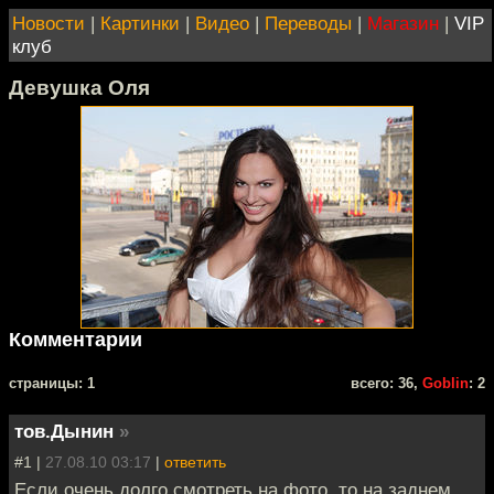
Новости
|
Картинки
|
Видео
|
Переводы
|
Магазин
|
VIP
клуб
Девушка Оля
Комментарии
cтраницы: 1
всего: 36,
Goblin
: 2
тов.Дынин
»
#1 |
27.08.10 03:17
|
ответить
Если очень долго смотреть на фото, то на заднем