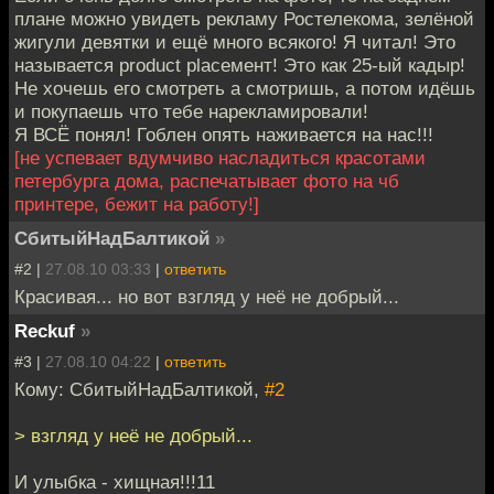
плане можно увидеть рекламу Ростелекома, зелёной
жигули девятки и ещё много всякого! Я читал! Это
называется product placeмент! Это как 25-ый кадыр!
Не хочешь его смотреть а смотришь, а потом идёшь
и покупаешь что тебе нарекламировали!
Я ВСЁ понял! Гоблен опять наживается на нас!!!
[не успевает вдумчиво насладиться красотами
петербурга дома, распечатывает фото на чб
принтере, бежит на работу!]
СбитыйНадБалтикой
»
#2 |
27.08.10 03:33
|
ответить
Красивая... но вот взгляд у неё не добрый...
Reckuf
»
#3 |
27.08.10 04:22
|
ответить
Кому: СбитыйНадБалтикой,
#2
> взгляд у неё не добрый...
И улыбка - хищная!!!11