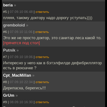
beria
»
#5 |
07.09.10 06:48
|
ответить
пляяя, такому доктору надо дорогу уступать))))
gremboloid
»
#6 |
07.09.10 11:06
|
ответить
Это же не просто доктор, это санитар леса какой то.
[прячется под стол]
Putnik
»
#7 |
07.09.10 18:06
|
ответить
Интересно у него как в бэтэлфилде дефибриллятор
есть в рюкзачке ?
Cpt_MacMillan
»
#8 |
07.09.10 22:34
|
ответить
Дерипаска, берегись!!!
GrUm
»
#9 |
08.09.10 16:30
|
ответить