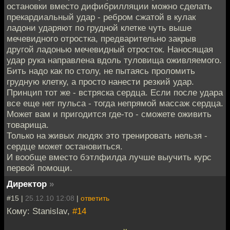
остановки вместо дифибрилляции можно сделать
прекардиальный удар - ребром сжатой в кулак
ладони ударяют по грудной клетке чуть выше
мечевидного отростка, предварительно закрыв
другой ладонью мечевидный отросток. Наносящая
удар рука направлена вдоль туловища оживляемого.
Бить надо как по столу, не пытаясь проломить
грудную клетку, а просто нанести резкий удар.
Принцип тот же - встряска сердца. Если после удара
все еще нет пульса - тогда непрямой массаж сердца.
Может вам и пригодится где-то - сможете оживить
товарища.
Только на живых людях это тренировать нельзя -
сердце может остановиться.
И вообще вместо бэтлфилда лучше выучить курс
первой помощи.
Директор
»
#15 |
25.12.10 12:08
|
ответить
Кому: Stanislav,
#14