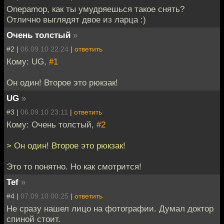
Onepamop, как ты умудряешься такое снять?
Отлично выглядят двое из ларца :)
Очень толстый
»
#2 |
06.09.10 22:24
|
ответить
Кому: UG,
#1
Он один! Второе это рюкзак!
UG
»
#3 |
06.09.10 23:11
|
ответить
Кому: Очень толстый,
#2
> Он один! Второе это рюкзак!
Это то понятно. Но как смотрится!
Tef
»
#4 |
07.09.10 00:25
|
ответить
Не сразу нашел лицо на фотографии. Думал доктор
спиной стоит.