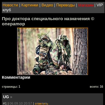
Новости
|
Картинки
|
Видео
|
Переводы
|
Магазин
|
VIP
клуб
Про доктора специального назначения ©
onepamop
Комментарии
cтраницы: 1
всего: 16
UG
»
#1 |
06.09.10 20:57
|
ответить