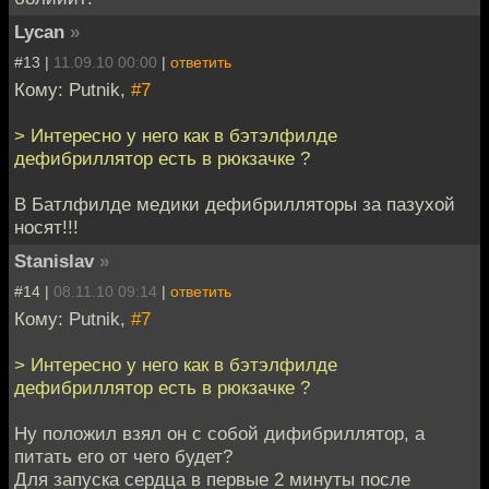
Lycan
»
#13 |
11.09.10 00:00
|
ответить
Кому: Putnik,
#7
> Интересно у него как в бэтэлфилде
дефибриллятор есть в рюкзачке ?
В Батлфилде медики дефибрилляторы за пазухой
носят!!!
Stanislav
»
#14 |
08.11.10 09:14
|
ответить
Кому: Putnik,
#7
> Интересно у него как в бэтэлфилде
дефибриллятор есть в рюкзачке ?
Ну положил взял он с собой дифибриллятор, а
питать его от чего будет?
Для запуска сердца в первые 2 минуты после