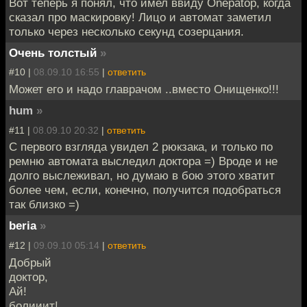
Вот теперь я понял, что имел ввиду Onepatop, когда
сказал про маскировку! Лицо и автомат заметил
только через несколько секунд созерцания.
Очень толстый
»
#10 |
08.09.10 16:55
|
ответить
Может его и надо главрачом ..вместо Онищенко!!!
hum
»
#11 |
08.09.10 20:32
|
ответить
С первого взгляда увидел 2 рюкзака, и только по
ремню автомата выследил доктора =) Вроде и не
долго выслеживал, но думаю в бою этого хватит
более чем, если, конечно, получится подобраться
так близко =)
beria
»
#12 |
09.09.10 05:14
|
ответить
Добрый
доктор,
Ай!
болииит!