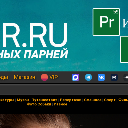
оды
Магазин
VIP
икатуры
|
Музон
|
Путешествия
|
Репортажи
|
Смешное
|
Спорт
|
Фил
Фото Собаки
|
Разное