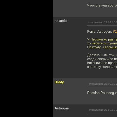
Что-то в ней восто
ks-antic
отправлено 27.09.10 
Кому: Astrogen,
#1
> Несколько раз п
то чепуха получал
Поэтому и вспышк
Должно быть три и
сзади-сверху/по ц
интенсивнее право
засветку «слева-с
Ushty
отправлено 27.09.10 
Russian Poupsegue
Astrogen
отправлено 27.09.10 