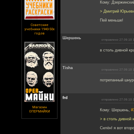
Кому: Дзержински
> Дмитрий Юрьеви
Пей меньше!
Советские
учебники 1940-50х
годов
Шершень
отправлено 27.09.10 
в столь дивной кр
Tisha
отправлено 27.09.10 
потрепанный шнуро
frd
отправлено 27.09.10 
Магазин
Кому: Шершень,
#
ОПЕРМАЙКИ
> в столь дивной 
Силён! я вот втор