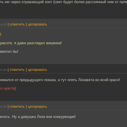
ть ею через отражающий зонт (свет будет более рассеянный чем от пря
|
ответить
|
цитировать
19:35
3
красоте, я даже разглядел вишенки!
заметил бы!
|
ответить
|
цитировать
20:39
лемался от предыдущего показа, а тут опять Лизавета во всей красе!
з чувств]
|
ответить
|
цитировать
20:39
лось. Ну а девушка Лиза вне конкуренции!