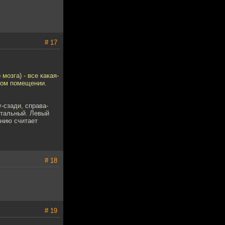
# 17
мозга) - все какая-
ном помещении.
-сзади, справа-
нтальный. Левый
анию считает
# 18
# 19