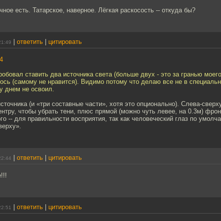
чное есть. Татарское, наверное. Лёгкая раскосость -- откуда бы?
|
ответить
|
цитировать
21:49
4
робовал ставить два источника света (больше двух - это за гранью моего 
ось (самому не нравится). Видимо потому что делаю все не в специаль
у днем не освоил.
сточника (и «три составные части», хотя это опционально). Слева-сверху
ентру, чтобы убрать тени, плюс прямой (можно чуть левее, на 0.3м) фро
го -- для правильности восприятия, так как человеческий глаз по умолч
верху».
|
ответить
|
цитировать
22:44
!!!
|
ответить
|
цитировать
22:51