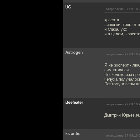
UG
отправлено 27.09.10 
красота
вишенки, тень от 
и глаза, ухх
и в целом, красот
Astrogen
отправлено 27.09.10 
Я не эксперт - лю
симпатичная.
Несколько раз про
чепуха получалос
Поэтому и вспышк
Beefeater
отправлено 27.09.10 
Дмитрий Юрьевич, 
ks-antic
отправлено 27.09.10 