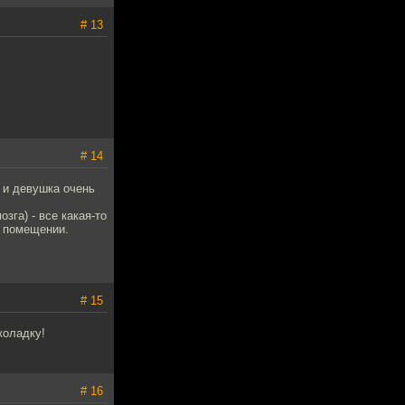
# 13
# 14
, и девушка очень
зга) - все какая-то
м помещении.
# 15
коладку!
# 16