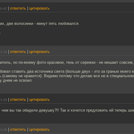
|
ответить
|
цитировать
20:42
них, две волосинки - минут пять любовался.
а
|
ответить
|
цитировать
21:18
битель, но по-моему фото красивое, тень от сережки - не мешает совсем
бовал ставить два источника света (больше двух - это за гранью моего мо
ь (самому не нравится). Видимо потому что делаю все не в специально
у днем не освоил.
|
ответить
|
цитировать
21:28
чем вы так обидели девушку?!! Так и хочется предложить ей теперь шо
|
ответить
|
цитировать
21:28