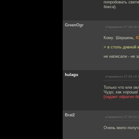
попробовать свети
бокса).
GreenOgr
отправлено 27.09.10 
Кому: Шершень,
#
> в столь дивной 
не написали - не 
hulagu
отправлено 27.09.10 
Только что еле ок
Чудо, как хороша!
[падает обратно бе
Brat2
отправлено 27.09.10 
Очень мило получи