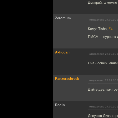
Дмитрий, а можно 
Zeromum
отправлено 27.09.10 
Кому: Tisha,
#4
ПМСМ, шнурочек и
Akhodan
отправлено 27.09.10 
Она - совершенна!
Panzerschreck
отправлено 27.09.10 
Дайте две, как гов
Rodin
отправлено 27.09.10 
Девушка Лиза хор