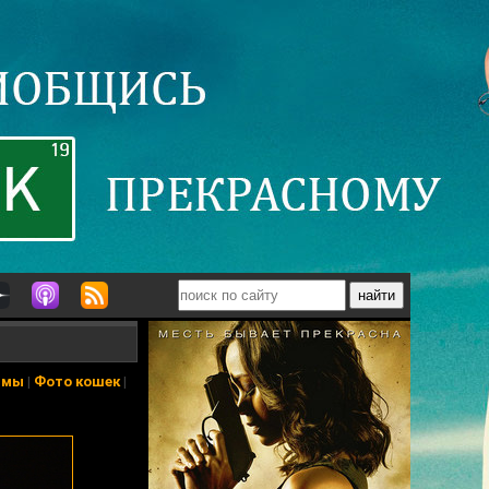
ьмы
|
Фото кошек
|