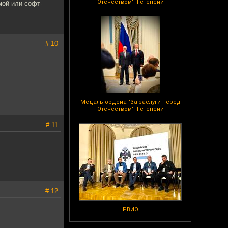
Отечеством" II степени
мой или софт-
# 10
Медаль ордена "За заслуги перед
Отечеством" II степени
# 11
# 12
РВИО