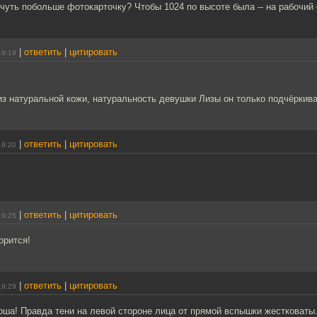
чуть побольше фотокарточку? Чтобы 1024 по высоте была -- на рабочий 
|
ответить
|
цитировать
19:19
з натуральной кожи, натуральность девушки Лизы он только подчёркив
|
ответить
|
цитировать
19:20
|
ответить
|
цитировать
19:25
орится!
|
ответить
|
цитировать
19:29
оша! Правда тени на левой стороне лица от прямой вспышки жестковаты