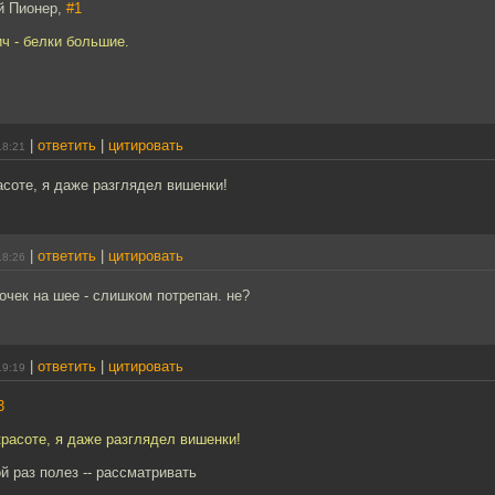
й Пионер,
#1
ч - белки большие.
|
ответить
|
цитировать
18:21
асоте, я даже разглядел вишенки!
|
ответить
|
цитировать
18:26
чек на шее - слишком потрепан. не?
|
ответить
|
цитировать
19:19
3
красоте, я даже разглядел вишенки!
ой раз полез -- рассматривать