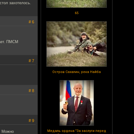
стол захотелось.
65
# 6
ает. ПМСМ
# 7
Остров Сахалин, река Найба
# 8
# 9
Медаль ордена "За заслуги перед
. Можно