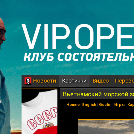
Картинки
Видео
Перев
Новости
Вьетнамский морской з
Новые
|
English
|
Goblin
|
Игры
|
Ка