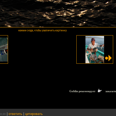
нажми сюда, чтобы увеличить картинку
Goblin рекомендует
заказат
|
ответить
|
цитировать
10:20