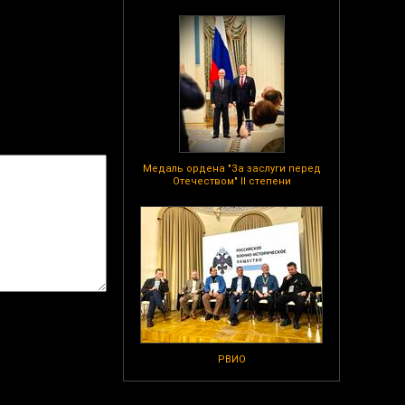
Медаль ордена "За заслуги перед
Отечеством" II степени
РВИО