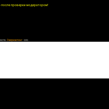
о после проверки модератором!
екста.
Оверквотинг
- зло.