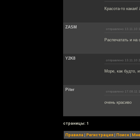
Красота-то какая! 
ZASM
отправлено 13.11.10 
Распечатать и на 
Y2K8
отправлено 13.11.10 
Море, как будто, и
Piter
отправлено 17.08.11 
очень красиво
cтраницы: 1
Правила
|
Регистрация
|
Поиск
|
Мне