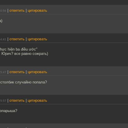
|
ответить
|
цитировать
10:56
а)
|
ответить
|
цитировать
14:41
hực hiện ba điều ước"
м Юрич? все равно сожрать)
|
ответить
|
цитировать
15:47
 столбик случайно попала?
|
ответить
|
цитировать
15:57
 опарыша?