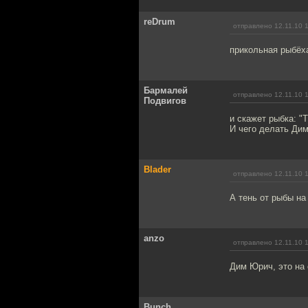
reDrum
отправлено 12.11.10 
прикольная рыбёх
Бармалей
отправлено 12.11.10 
Подвигов
и скажет рыбка: "Т
И чего делать Ди
Blader
отправлено 12.11.10 
А тень от рыбы на
anzo
отправлено 12.11.10 
Дим Юрич, это на
Bunch