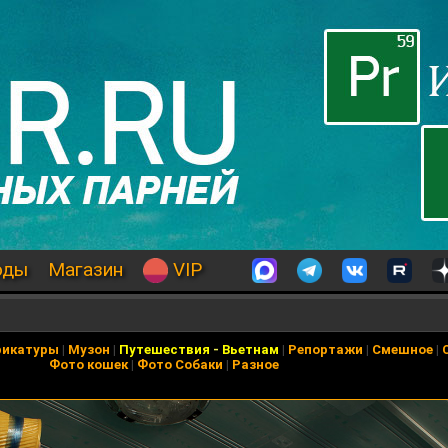
оды
Магазин
VIP
рикатуры
|
Музон
|
Путешествия
-
Вьетнам
|
Репортажи
|
Смешное
|
Фото кошек
|
Фото Собаки
|
Разное