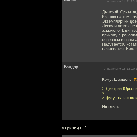
отправлено 14.11.10 
Дмитрий Юрьевич,
Как раз на том са
Экземплярчик дово
Леску и даже спец
замечено. Единтв
приходу с рабалки
основном в наши а
Надувается, кстат
называется. Видел
Бэндэр
отправлено 13.12.10 
Кому: Шершень,
#
> Дмитрий Юрьеви
>
> фугу только на 
На глиста!
cтраницы: 1