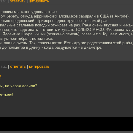
|
ответить
|
цитировать
13:04
 ловим мы такое удовольствие.
мом берегу, откуда африканских алхимиков забирали в США (в Анголе).
льно средненький. Примерно вдвое крупнее - в самый раз.
иальные стальные поводки отжирает на раз. Раба очень вкусная и никак
енное, что надо знать - готовить и кушать ТОЛЬКО МЯСО. Филеровать л
. Ядовитые шкура, кишки (особенно печень), глаза и т.п. Кушаем много, 
вгуст-сентябрь... потом тихо.
и, она не очень. Так, совсем чуток. Есть другие родственники этой рыбы
 до полметра в длину - когда раздувается - в диаметре.
|
ответить
|
цитировать
14:21
3
ч, на червя ловили?
мотыля!