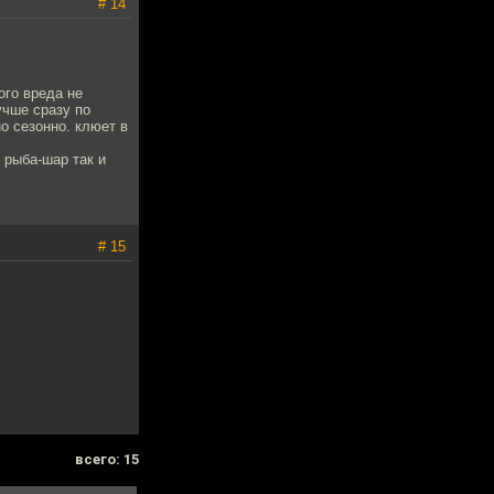
# 14
ого вреда не
учше сразу по
но сезонно. клюет в
, рыба-шар так и
# 15
всего: 15