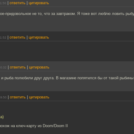
|
ответить
|
цитировать
21:50
ое-придовольное не то, что за завтраком. Я тоже вот люблю ловить рыбу
|
ответить
|
цитировать
21:52
|
ответить
|
цитировать
00:32
 и рыба полюбили друг друга. В магазине попятился бы от такой рыбины 
|
ответить
|
цитировать
09:50
а)
охож на ключ-карту из Doom/Doom II