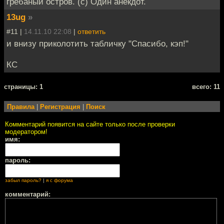
грёбаный остров. (с) Один анекдот.
13ug
»
#11 |
14.11.10 22:08
|
ответить
и внизу приколотить табличку "Спасибо, кэп!"
КС
cтраницы: 1
всего: 11
Правила
|
Регистрация
|
Поиск
Комментарий появится на сайте только после проверки
модератором!
имя:
пароль:
забыл пароль?
|
я с форума
комментарий: