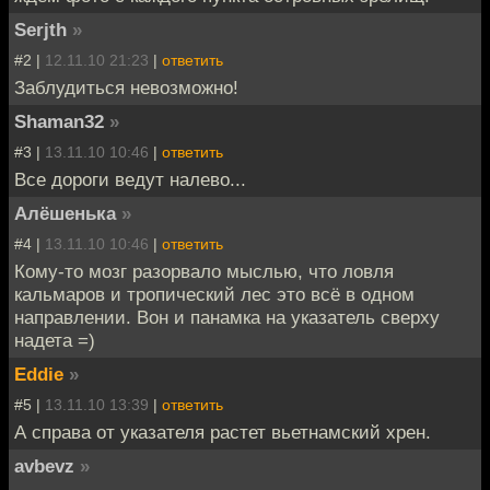
Serjth
»
#2 |
12.11.10 21:23
|
ответить
Заблудиться невозможно!
Shaman32
»
#3 |
13.11.10 10:46
|
ответить
Все дороги ведут налево...
Алёшенька
»
#4 |
13.11.10 10:46
|
ответить
Кому-то мозг разорвало мыслью, что ловля
кальмаров и тропический лес это всё в одном
направлении. Вон и панамка на указатель сверху
надета =)
Eddie
»
#5 |
13.11.10 13:39
|
ответить
А справа от указателя растет вьетнамский хрен.
avbevz
»