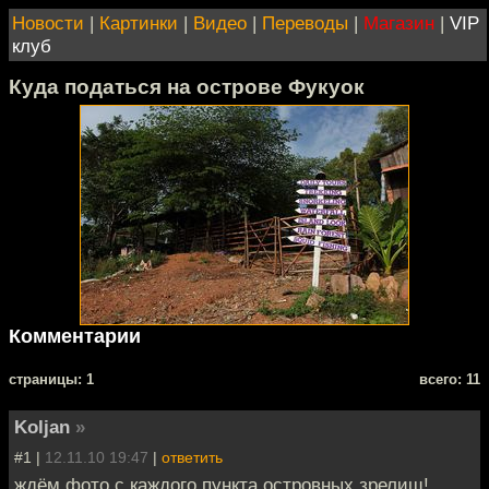
Новости
|
Картинки
|
Видео
|
Переводы
|
Магазин
|
VIP
клуб
Куда податься на острове Фукуок
Комментарии
cтраницы: 1
всего: 11
Koljan
»
#1 |
12.11.10 19:47
|
ответить
ждём фото с каждого пункта островных зрелищ!