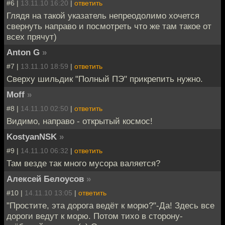
#6 |
13.11.10 16:20
|
ответить
Глядя на такой указатель непреодолимо хочется
свернуть направо и посмотреть что же там такое от
всех прячут)
Anton G
»
#7 |
13.11.10 18:59
|
ответить
Сверху шильдик "Полный ПЭ" прикрепить нужно.
Moff
»
#8 |
14.11.10 02:50
|
ответить
Видимо, направо - открытый космос!
KostyanNSK
»
#9 |
14.11.10 06:32
|
ответить
Там везде так много мусора валяется?
Алексей Белоусов
»
#10 |
14.11.10 13:05
|
ответить
"Простите, эта дорога ведёт к морю?"-Да! Здесь все
дороги ведут к морю. Потом тихо в сторону-