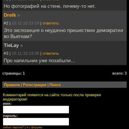
Но фотографий на стене, почему-то нет.
Dreik
»
#2 |
15.11.10 23:18
|
ответить
Это экспозиция о неудачно пришествии демократии
во Вьетнам?
TieLay
»
#3 |
15.11.10 23:38
|
ответить
Про напильник уже позабыли...
cтраницы: 1
всего: 3
Правила
|
Регистрация
|
Поиск
Комментарий появится на сайте только после проверки
модератором!
имя:
пароль:
забыл пароль?
|
я с форума