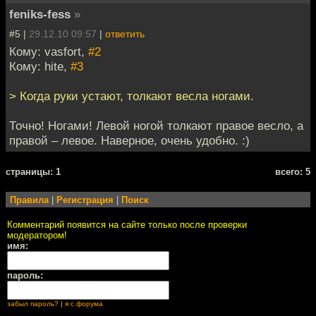
feniks-fess
»
#5 |
29.12.10 09:57
|
ответить
Кому: vasfort,
#2
Кому: hite,
#3
> Когда руки устают, толкают весла ногами.
Точно! Ногами! Левой ногой толкают правое весло, а
правой – левое. Наверное, очень удобно. :)
cтраницы: 1
всего: 5
Правила
|
Регистрация
|
Поиск
Комментарий появится на сайте только после проверки
модератором!
имя:
пароль:
забыл пароль?
|
я с форума