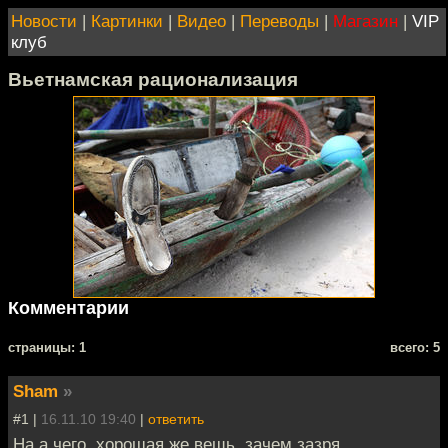
Новости
|
Картинки
|
Видео
|
Переводы
|
Магазин
|
VIP
клуб
Вьетнамская рационализация
Комментарии
cтраницы: 1
всего: 5
Sham
»
#1 |
16.11.10 19:40
|
ответить
На а чего, хорошая же вещь, зачем зазря