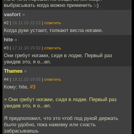
выбрасывать когда можно применить :-)
vasfort
»
#2 |
16.11.10 22:22
|
ответить
Когда руки устают, толкают весла ногами.
hite
»
#3 |
17.11.10 15:02
|
ответить
Они гребут ногами, сидя в лодке. Первый раз
увидев это, я о...ел.
Thames
»
#4 |
18.11.10 19:55
|
ответить
Кому: hite,
#3
> Они гребут ногами, сидя в лодке. Первый раз
увидев это, я о...ел.
Я предположил, что это чтоб под рукой держать
было удобно, пока наживку или снасть
забрасываешь