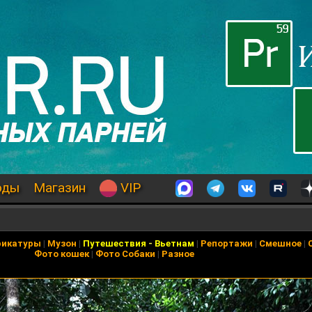
оды
Магазин
VIP
рикатуры
|
Музон
|
Путешествия
-
Вьетнам
|
Репортажи
|
Смешное
|
Фото кошек
|
Фото Собаки
|
Разное