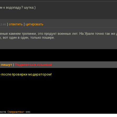
м к водопаду? шутка:)
|
ответить
|
цитировать
12:46
ные камнем тропинки, это продукт военных лет. На Урале точно так же
, вот один в один, только пошире.
 пишут
|
Поделиться ссылкой
о после проверки модератором!
екста.
Оверквотинг
- зло.