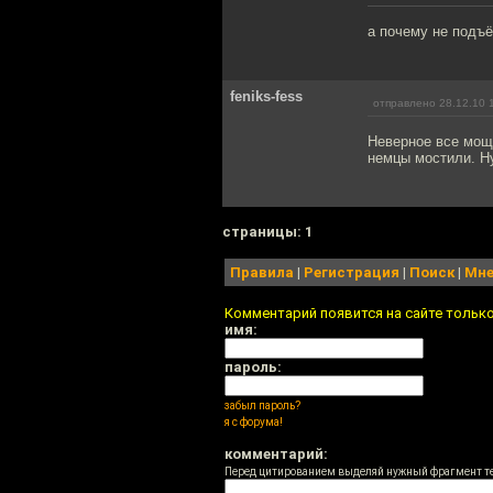
а почему не подъё
feniks-fess
отправлено 28.12.10 
Неверное все моще
немцы мостили. Ну
cтраницы: 1
Правила
|
Регистрация
|
Поиск
|
Мне
Комментарий появится на сайте тольк
имя:
пароль:
забыл пароль?
я с форума!
комментарий:
Перед цитированием выделяй нужный фрагмент т