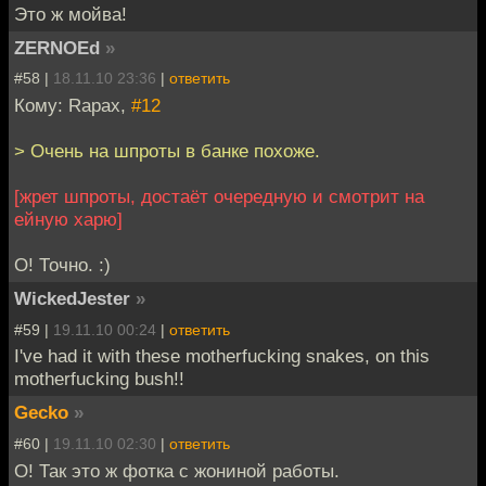
Это ж мойва!
ZERNOEd
»
#58 |
18.11.10 23:36
|
ответить
Кому: Rapax,
#12
> Очень на шпроты в банке похоже.
[жрет шпроты, достаёт очередную и смотрит на
ейную харю]
О! Точно. :)
WickedJester
»
#59 |
19.11.10 00:24
|
ответить
I've had it with these motherfucking snakes, on this
motherfucking bush!!
Gecko
»
#60 |
19.11.10 02:30
|
ответить
О! Так это ж фотка с жониной работы.