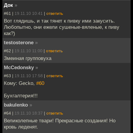
Док
»
#61 |
19.11.10 10:41
|
ответить
Вот глядишь, и так тянет к пивку ими закусить.
Любопытно, они ежели сушеные-вяленые, к пиву
как?)
testosterone
»
#62 |
19.11.10 11:00
|
ответить
Змеиная групповуха
McCedonsky
»
#63 |
19.11.10 17:58
|
ответить
Кому: Gecko,
#60
Бухгалтерия!!!
bakulenko
»
#64 |
19.11.10 18:37
|
ответить
Великолепные твари! Прекрасные создания! Но
кровь леденят.