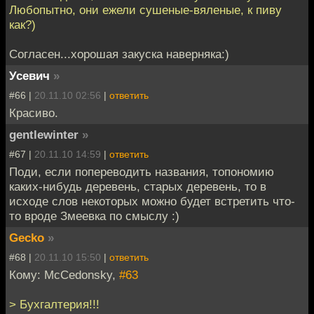
Любопытно, они ежели сушеные-вяленые, к пиву
как?)
Согласен...хорошая закуска наверняка:)
Усевич
»
#66 |
20.11.10 02:56
|
ответить
Красиво.
gentlewinter
»
#67 |
20.11.10 14:59
|
ответить
Поди, если попереводить названия, топономию
каких-нибудь деревень, старых деревень, то в
исходе слов некоторых можно будет встретить что-
то вроде Змеевка по смыслу :)
Gecko
»
#68 |
20.11.10 15:50
|
ответить
Кому: McCedonsky,
#63
> Бухгалтерия!!!