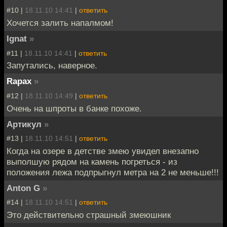
#10 |
18.11.10 14:41
|
ответить
Хочется залить напалмом!
Ignat
»
#11 |
18.11.10 14:41
|
ответить
Запутались, наверное.
Rapax
»
#12 |
18.11.10 14:49
|
ответить
Очень на шпроты в банке похоже.
Артикул
»
#13 |
18.11.10 14:51
|
ответить
Когда на озере в детстве змею увидел внезапно
выполшую рядом на камень погреться - из
положения лежа подпрыгнул метра на 2 не меньше!!!
Anton G
»
#14 |
18.11.10 14:51
|
ответить
Это действительно страшный змеюшник