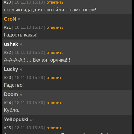
#20 |
18.11.10 15:13
|
ответить
сколько яда для коктейля с самогоном!
CroN
»
#21 |
18.11.10 15:17
|
ответить
Гадость какая!
ushak
»
#22 |
18.11.10 15:22
|
ответить
А-А-А-А!!!... Белая горячка!!!
Lucky
»
#23 |
18.11.10 15:28
|
ответить
Гадство!
Doom
»
#24 |
18.11.10 15:36
|
ответить
Кубло.
Yellopukki
»
#25 |
18.11.10 15:36
|
ответить