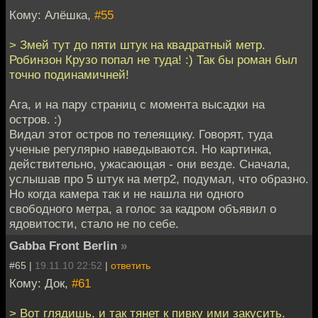
Кому: Алёшка,
#55
> Змей тут до пяти штук на квадратный метр.
Робинзон Крузо попал не туда! :) Так бы роман был
точно подинамичней!
Ага, и на пару страниц с момента высадки на
остров. :)
Видал этот остров по телеящику. Говорят, туда
ученые регулярно наведываются. Но картинка,
действительно, ужасающая - они везде. Сначала,
услышав про 5 штук на метр2, подумал, что образно.
Но когда камера так и не нашла ни одного
свободного метра, а голос за кадром объявил о
ядовитости, стало не по себе.
Gabba Front Berlin
»
#65 |
19.11.10 22:52
|
ответить
Кому: Док,
#61
> Вот глядишь, и так тянет к пивку ими закусить.