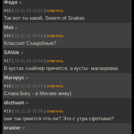
Федя
»
#15 |
18.11.10 14:51
|
ответить
Так вот ты какой, Swarm of Snakes
Mas
»
#16 |
18.11.10 14:54
|
ответить
Классно! Съедобные?
SAVok
»
#17 |
18.11.10 14:54
|
ответить
В кустах снайпер прячется, а кусты- маскировка
Магирус
»
#18 |
18.11.10 14:57
|
ответить
Слава Богу - в Москве живу)
dicthash
»
#19 |
18.11.10 15:05
|
ответить
они так греются что-ли? Это с утра сфоткано?
kraster
»