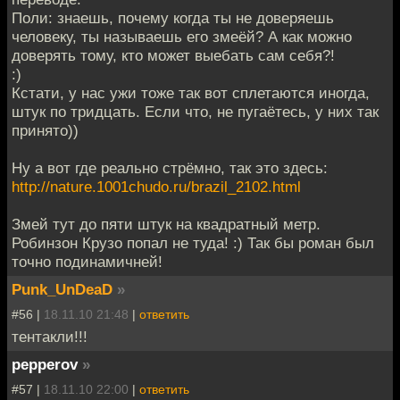
Поли: знаешь, почему когда ты не доверяешь
человеку, ты называешь его змеёй? А как можно
доверять тому, кто может выебать сам себя?!
:)
Кстати, у нас ужи тоже так вот сплетаются иногда,
штук по тридцать. Если что, не пугаётесь, у них так
принято))
Ну а вот где реально стрёмно, так это здесь:
http://nature.1001chudo.ru/brazil_2102.html
Змей тут до пяти штук на квадратный метр.
Робинзон Крузо попал не туда! :) Так бы роман был
точно подинамичней!
Punk_UnDeaD
»
#56 |
18.11.10 21:48
|
ответить
тентакли!!!
pepperov
»
#57 |
18.11.10 22:00
|
ответить