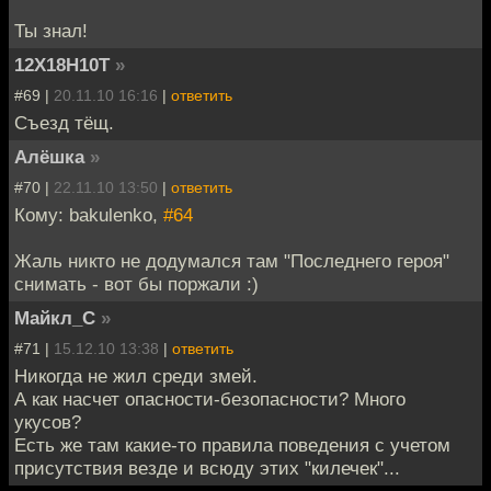
Ты знал!
12Х18Н10Т
»
#69 |
20.11.10 16:16
|
ответить
Съезд тёщ.
Алёшка
»
#70 |
22.11.10 13:50
|
ответить
Кому: bakulenko,
#64
Жаль никто не додумался там "Последнего героя"
снимать - вот бы поржали :)
Майкл_С
»
#71 |
15.12.10 13:38
|
ответить
Никогда не жил среди змей.
А как насчет опасности-безопасности? Много
укусов?
Есть же там какие-то правила поведения с учетом
присутствия везде и всюду этих "килечек"...