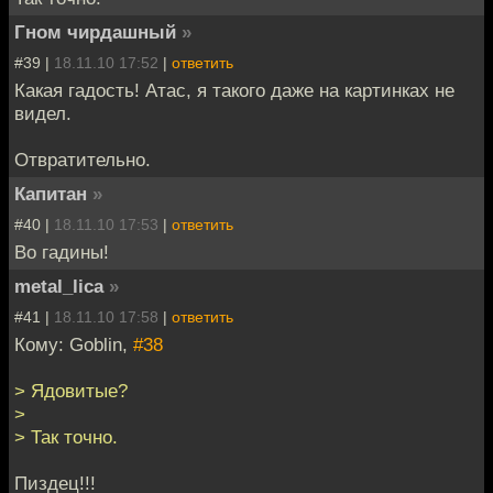
Гном чирдашный
»
#39 |
18.11.10 17:52
|
ответить
Какая гадость! Атас, я такого даже на картинках не
видел.
Отвратительно.
Капитан
»
#40 |
18.11.10 17:53
|
ответить
Во гадины!
metal_lica
»
#41 |
18.11.10 17:58
|
ответить
Кому: Goblin,
#38
> Ядовитые?
>
> Так точно.
Пиздец!!!