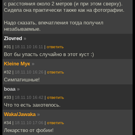
с расстояния около 2 метров (и при этом сверху).
Сидела она практически также как на фотографии.
Надо сказать, впечатления тогда получил
незабываемые.
Zlovred
»
#31 |
18.11.10 16:11
|
ответить
Вот бы упасть случайно в этот куст :)
Kleine Мук
»
#32 |
18.11.10 16:26
|
ответить
Симпатишные!
boaa
»
#33 |
18.11.10 16:42
|
ответить
Что то есть захотелось.
Waka/Jawaka
»
#34 |
18.11.10 17:06
|
ответить
Лекарство от фобии!