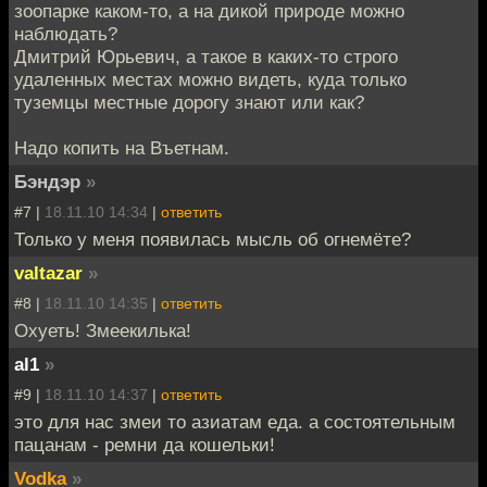
зоопарке каком-то, а на дикой природе можно
наблюдать?
Дмитрий Юрьевич, а такое в каких-то строго
удаленных местах можно видеть, куда только
туземцы местные дорогу знают или как?
Надо копить на Въетнам.
Бэндэр
»
#7 |
18.11.10 14:34
|
ответить
Только у меня появилась мысль об огнемёте?
valtazar
»
#8 |
18.11.10 14:35
|
ответить
Охуеть! Змеекилька!
al1
»
#9 |
18.11.10 14:37
|
ответить
это для нас змеи то азиатам еда. а состоятельным
пацанам - ремни да кошельки!
Vodka
»