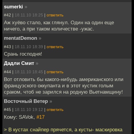
sumerki
»
#42 |
18.11.10 18:25
|
ответить
Аж хуёво стало, как глянул. Один на один еще
ничего, а при таком количестве -ужас.
mentatDemon
»
#43 |
18.11.10 18:39
|
ответить
Срань господня!
Дадли Смит
»
#44 |
18.11.10 18:45
|
ответить
Вот отловить бы какого-нибудь американского или
французского оккупанта и в этот кустик голым
сраком, чтоб не зарился на родную Вьетнамщину!
Восточный Ветер
»
#45 |
18.11.10 19:12
|
ответить
Кому: SAVok,
#17
> В кустах снайпер прячется, а кусты- маскировка