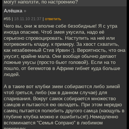
могут наползти, по настроению?
Алёшка
»
#55 |
18.11.10 21:37
|
ответить
Чего вы, они ж вполне себе безобидные! Я с утра
иногда опаснее. Чтоб змея укусила, надо её
серьезно спровоцировать. Наступить на неё или
потревожить кладку, к примеру. За хвост схватить,
как незабвенный Стив Ирвин :). Вероятность, что она
укусит, крайне мала. Они вообще обычно делают
ложные укусы (просто бьют головой). Если на то
пошло, от бегемотов в Африке гибнет куда больше
людей.
А в такие вот клубки змеи собираются либо зимой
чтоб греться, либо (как в данном случае) для
спаривания. Вокруг самок собирается множество
самцов и пытаются ею овладеть. При этом нередко
самец пытается полюбить другого самца (наощупь в
глубине клубка можно и ошибиться!).Немедленно
вспоминается "Семья Сопрано" в любимом
переводе: