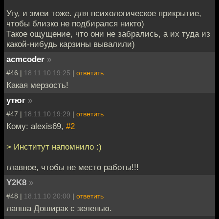
Угу, и змеи тоже. для психологическое прикрытие,
чтобы близко не подбирался никто)
Такое ощущение, что они не забрались, а их туда из
какой-нибудь карзины вывалили)
acmcoder
»
#46 |
18.11.10 19:25
|
ответить
Какая мерзость!
утюг
»
#47 |
18.11.10 19:29
|
ответить
Кому: alexis69,
#2
> Институт напомнило :)
главное, чтобы не место работы!!!
Y2K8
»
#48 |
18.11.10 20:00
|
ответить
лапша Доширак с зеленью.