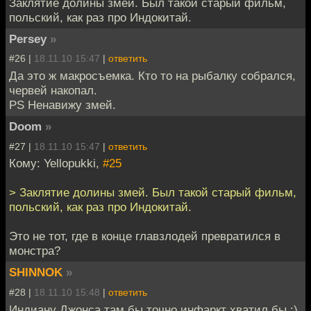
Заклятие долины змей. Был такой старый фильм,
польский, как раз про Индокитай.
Persey
»
#26 |
18.11.10 15:47
|
ответить
Да это ж макросъемка. Кто то на рыбалку собрался,
червей накопал.
PS Ненавижу змей.
Doom
»
#27 |
18.11.10 15:47
|
ответить
Кому: Yellopukki,
#25
> Заклятие долины змей. Был такой старый фильм,
польский, как раз про Индокитай.
Это не тот, где в конце главзлодей превратился в
монстра?
SHINNOK
»
#28 |
18.11.10 15:48
|
ответить
Индиану Джонса там бы точно инфаркт хватил бы :)