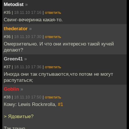
Metodist
»
#35 |
18.11.10 17:16
|
ответить
Свинг-вечеринка какая-то.
thederator
»
#36 |
18.11.10 17:30
|
ответить
Омерзительно. И что они интересно такой кучей
делают?
Green41
»
#37 |
18.11.10 17:36
|
ответить
Иногда они так спутываются,что потом не могут
распутаться;
Goblin
»
#38 |
18.11.10 17:50
|
ответить
Кому: Lewis Rocknrolla,
#1
> Ядовитые?
Так точно.