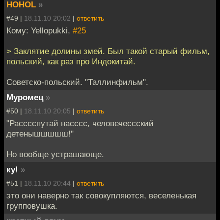
HOHOL
»
#49 |
18.11.10 20:02
|
ответить
Кому: Yellopukki,
#25
> Заклятие долины змей. Был такой старый фильм,
польский, как раз про Индокитай.
Советско-польский. "Таллинфильм".
Муромец
»
#50 |
18.11.10 20:05
|
ответить
"Расссспутай насссс, человечессский
детенышшшшш!"
Но вообще устрашающе.
ку!
»
#51 |
18.11.10 20:44
|
ответить
это они наверно так совокупляются, веселенькая
групповушка.