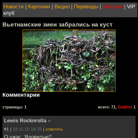
Новости
|
Картинки
|
Видео
|
Переводы
|
Магазин
|
VIP
клуб
Вьетнамские змеи забрались на куст
Комментарии
cтраницы: 1
всего: 71,
Goblin
: 1
Lewis Rocknrolla
»
#1 |
18.11.10 14:25
|
ответить
О ужас. Ядовитые?