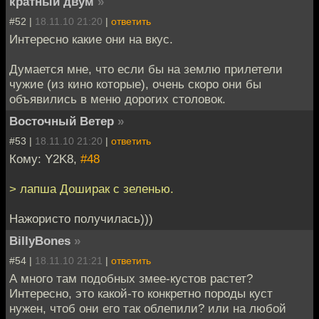
кратный двум
»
#52 |
18.11.10 21:20
|
ответить
Интересно какие они на вкус.
Думается мне, что если бы на землю прилетели
чужие (из кино которые), очень скоро они бы
объявились в меню дорогих столовок.
Восточный Ветер
»
#53 |
18.11.10 21:20
|
ответить
Кому: Y2K8,
#48
> лапша Доширак с зеленью.
Нажористо получилась)))
BillyBones
»
#54 |
18.11.10 21:21
|
ответить
А много там подобных змее-кустов растет?
Интересно, это какой-то конкретно породы куст
нужен, чтоб они его так облепили? или на любой