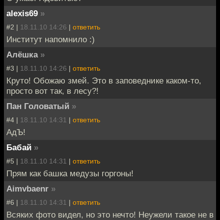
alexis69
»
#2 |
18.11.10 14:26
|
ответить
Институт напомнило :)
Алёшка
»
#3 |
18.11.10 14:26
|
ответить
Круто! Обожаю змей. Это в заповеднике каком-то,
просто вот так, в лесу?!
Пан Головатый
»
#4 |
18.11.10 14:31
|
ответить
АдЪ!
Бабай
»
#5 |
18.11.10 14:31
|
ответить
Прям как башка медузы горгоны!
Aimvbaenr
»
#6 |
18.11.10 14:31
|
ответить
Всяких фото видел, но это нечто! Неужели такое не в