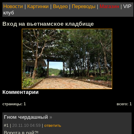
Новости
|
Картинки
|
Видео
|
Переводы
|
Магазин
|
VIP
клуб
Вход на вьетнамское кладбище
Комментарии
cтраницы: 1
всего: 1
Гном чирдашный
»
#1 |
20.11.10 04:59
|
ответить
Ворота в рай?!