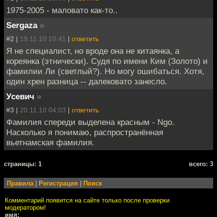
1975-2005 - маловато как-то..
Sergaza
»
#2 |
19.11.10 10:41
|
ответить
Я не специалист, но вроде она не китаянка, а
кореянка (этнически). Судя по имени Ким (Золото) и
фамилии Ли (светлый?). Но могу ошибаться. Хотя,
один хрен разница -- далековато занесло.
Усевич
»
#3 |
20.11.10 04:03
|
ответить
Фамилия спереди выделена красным - Ngo.
Насколько я понимаю, распространённая
вьетнамская фамилия.
cтраницы: 1
всего: 3
Правила
|
Регистрация
|
Поиск
Комментарий появится на сайте только после проверки
модератором!
имя: