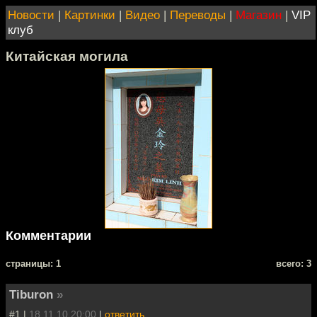
Новости
|
Картинки
|
Видео
|
Переводы
|
Магазин
|
VIP
клуб
Китайская могила
Комментарии
cтраницы: 1
всего: 3
Tiburon
»
#1 |
18.11.10 20:00
|
ответить