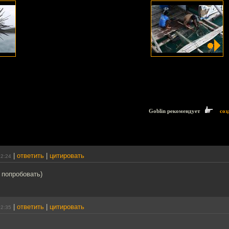
Goblin рекомендует
соз
|
ответить
|
цитировать
12:24
е попробовать)
|
ответить
|
цитировать
12:35