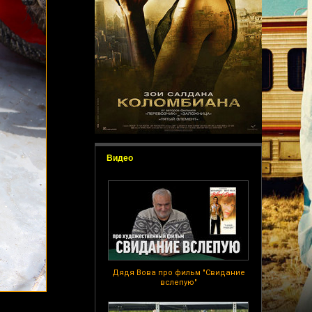
Видео
Дядя Вова про фильм "Свидание
вслепую"