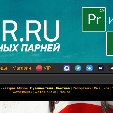
оды
Магазин
VIP
рикатуры
|
Музон
|
Путешествия
-
Вьетнам
|
Репортажи
|
Смешное
|
Фото кошек
|
Фото Собаки
|
Разное