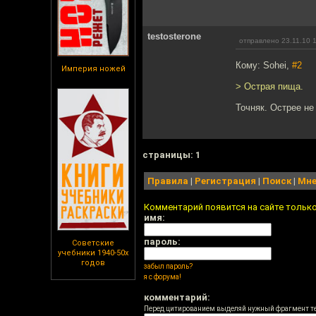
testosterone
отправлено 23.11.10 
Кому: Sohei,
#2
Империя ножей
> Острая пища.
Точняк. Острее не
cтраницы: 1
Правила
|
Регистрация
|
Поиск
|
Мне
Комментарий появится на сайте тольк
имя:
пароль:
Советские
учебники 1940-50х
годов
забыл пароль?
я с форума!
комментарий:
Перед цитированием выделяй нужный фрагмент т