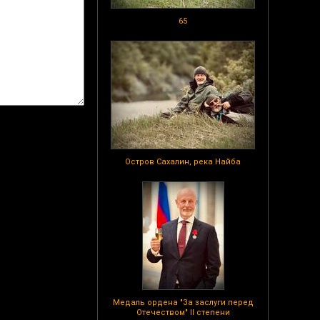
65
Остров Сахалин, река Найба
Медаль ордена "За заслуги перед
Отечеством" II степени