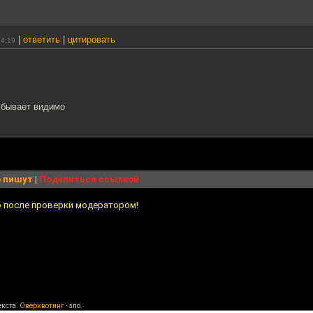
|
ответить
|
цитировать
14:19
 бывает видимо
 пишут
|
Поделиться ссылкой
о после проверки модератором!
екста.
Оверквотинг
- зло.