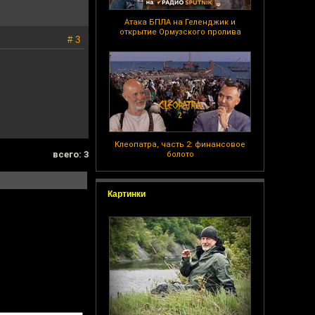
Атака БПЛА на Геленджик и
открытие Ормузского пролива
# 3
Клеопатра, часть 2: финансовое
всего: 3
болото
Картинки