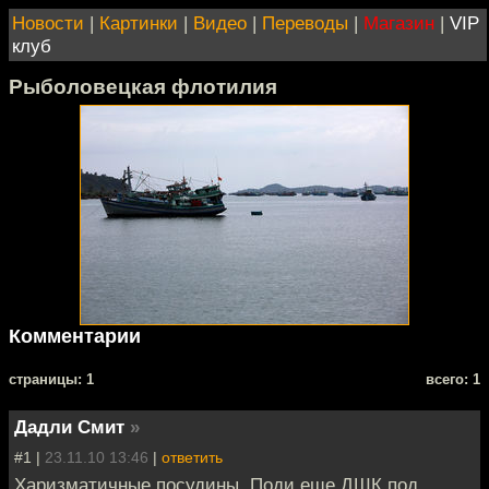
Новости
|
Картинки
|
Видео
|
Переводы
|
Магазин
|
VIP
клуб
Рыболовецкая флотилия
Комментарии
cтраницы: 1
всего: 1
Дадли Смит
»
#1 |
23.11.10 13:46
|
ответить
Харизматичные посудины. Поди еще ДШК под