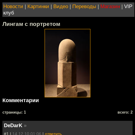
Новости
|
Картинки
|
Видео
|
Переводы
|
Магазин
|
VIP
клуб
Лингам с портретом
Комментарии
cтраницы: 1
всего: 2
DeDarK
»
#1 |
14.12.10 01:06
|
ответить