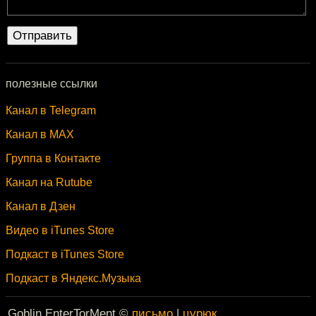
полезные ссылки
Канал в Telegram
Канал в MAX
Группа в Контакте
Канал на Rutube
Канал в Дзен
Видео в iTunes Store
Подкаст в iTunes Store
Подкаст в Яндекс.Музыка
Goblin EnterTorMent ©
письмо
|
цурюк