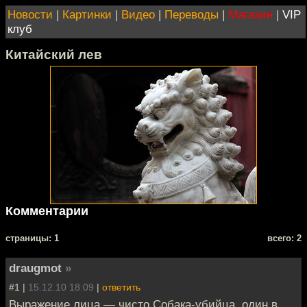
Новости
|
Картинки
|
Видео
|
Переводы
|
Магазин
|
VIP
клуб
Китайский лев
Комментарии
cтраницы: 1
всего: 2
draugmot
»
#1 |
15.12.10 18:09
|
ответить
Выражение лица — чисто Собака-убийца, один в