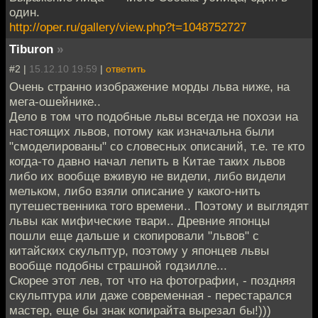
один.
http://oper.ru/gallery/view.php?t=1048752727
Tiburon
»
#2 |
15.12.10 19:59
|
ответить
Очень странно изображение морды льва ниже, на
мега-ошейнике..
Дело в том что подобные львы всегда не похоэи на
настоящих львов, потому как изначальна были
"смоделированы" со словесных описаний, т.е. те кто
когда-то давно начал лепить в Китае таких львов
либо их вообще вживую не видели, либо видели
мельком, либо взяли описание у какого-нить
путешественника того времени.. Поэтому и выглядят
львы как мифические твари.. Древние японцы
пошли еще дальше и скопировали "львов" с
китайских скульптур, поэтому у японцев львы
вообще подобны страшной годзилле...
Скорее этот лев, тот что на фотографии, - поздняя
скульптура или даже современная - перестарался
мастер, еще бы знак копирайта вырезал бы!)))