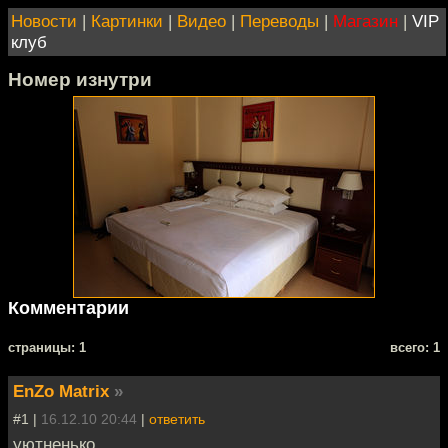
Новости
|
Картинки
|
Видео
|
Переводы
|
Магазин
|
VIP
клуб
Номер изнутри
Комментарии
cтраницы: 1
всего: 1
EnZo Matrix
»
#1 |
16.12.10 20:44
|
ответить
уютненько