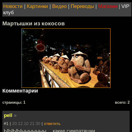
Новости
|
Картинки
|
Видео
|
Переводы
|
Магазин
|
VIP
клуб
Мартышки из кокосов
Комментарии
cтраницы: 1
всего: 2
pell
»
#1 |
20.12.10 21:30
|
ответить
ЫЫЫЫыыыыыыы… какие симпатяшки.