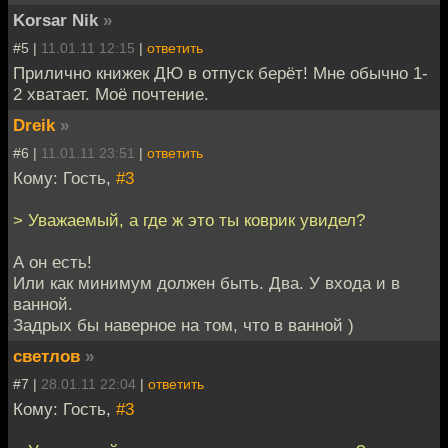
Korsar Nik
»
#5 |
11.01.11 12:15
|
ответить
Прилично книжек ДЮ в отпуск берёт! Мне обычно 1-
2 хватает. Моё почтение.
Dreik
»
#6 |
11.01.11 23:51
|
ответить
Кому: Гость,
#3
> Уважаемый, а где ж это ты коврик увидел?
А он есть!
Или как минимум должен быть. Два. У входа и в
ванной.
Задрых бы наверное на том, что в ванной )
светлов
»
#7 |
28.01.11 22:04
|
ответить
Кому: Гость,
#3