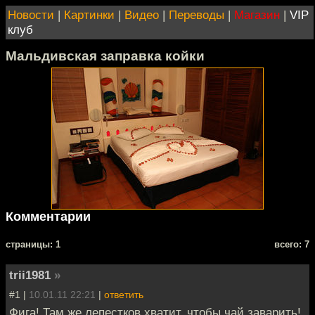
Новости
|
Картинки
|
Видео
|
Переводы
|
Магазин
|
VIP
клуб
Мальдивская заправка койки
Комментарии
cтраницы: 1
всего: 7
trii1981
»
#1 |
10.01.11 22:21
|
ответить
Фига! Там же лепестков хватит, чтобы чай заварить!