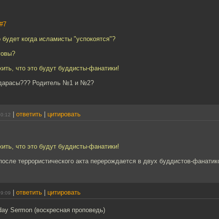
#7
о будет когда исламисты "успокоятся"?
говы?
ить, что это будут буддисты-фанатики!
дарасы??? Родитель №1 и №2?
|
ответить
|
цитировать
20:12
ить, что это будут буддисты-фанатики!
после террористического акта перерождается в двух буддистов-фанатик
|
ответить
|
цитировать
09:09
day Sermon (воскресная проповедь)