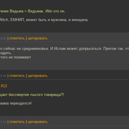
тинке Ведьма = Ведьмак. Ибо это он.
Witch, ЕМНИП, может быть и мужчина, и женщина.
|
ответить
|
цитировать
04:00
то сейчас не средневековье. И Ислам может допрыгаться. Притом так, ч
хадить.
этого не понимают
|
ответить
|
цитировать
05:40
,
#13
ущает бессмертие лысого товарища?!
имама переоделся!
|
ответить
|
цитировать
17:16