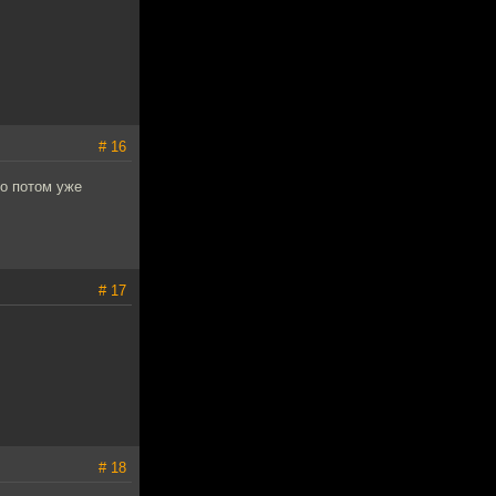
# 16
то потом уже
# 17
# 18