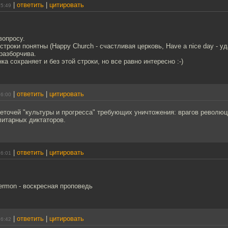
|
ответить
|
цитировать
15:49
вопросу.
троки понятны (Happy Church - счастливая церковь, Have a nice day - уд
разборчива.
а сохраняет и без этой строки, но все равно интересно :-)
|
ответить
|
цитировать
16:00
еточей "культуры и прогресса" требующих уничтожения: врагов революц
литарных диктаторов.
|
ответить
|
цитировать
16:01
ermon - воскресная проповедь
|
ответить
|
цитировать
16:42