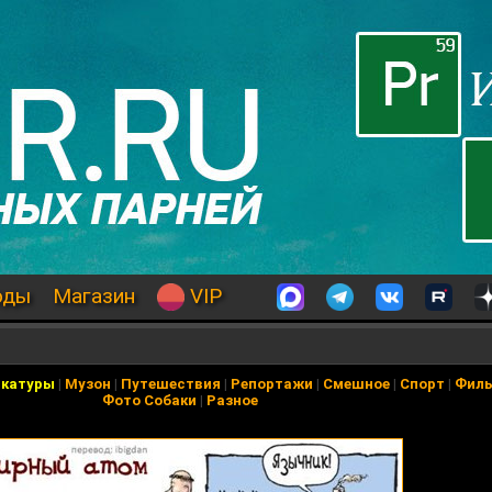
оды
Магазин
VIP
икатуры
|
Музон
|
Путешествия
|
Репортажи
|
Смешное
|
Спорт
|
Фил
Фото Собаки
|
Разное