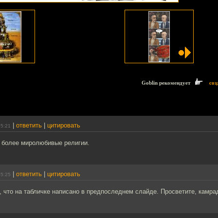
Goblin рекомендует
соз
|
ответить
|
цитировать
15:21
и более миролюбивые религии.
|
ответить
|
цитировать
15:25
, что на табличке написано в предпоследнем слайде. Просветите, камра