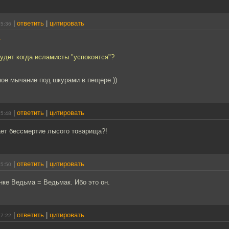
|
ответить
|
цитировать
15:36
7
будет когда исламисты "успокоятся"?
ное мычание под шкурами в пещере ))
|
ответить
|
цитировать
15:48
ает бессмертие лысого товарища?!
|
ответить
|
цитировать
15:50
нке Ведьма = Ведьмак. Ибо это он.
|
ответить
|
цитировать
17:22