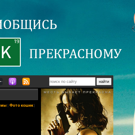
ьмы
|
Фото кошек
|