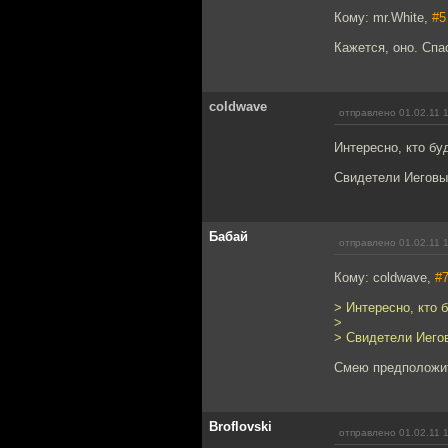
Кому: mr.White,
#5
Кажется, оно. Спа
coldwave
отправлено 01.02.11 
Интересно, кто бу
Свидетели Иеговы
Бабай
отправлено 01.02.11 
Кому: coldwave,
#
> Интересно, кто 
>
> Свидетели Иего
Смею предположит
Broflovski
отправлено 01.02.11 