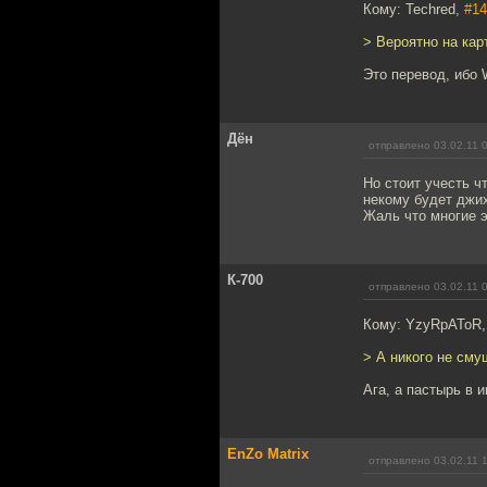
Кому: Techred,
#14
> Вероятно на кар
Это перевод, ибо 
Дён
отправлено 03.02.11 
Но стоит учесть ч
некому будет джи
Жаль что многие 
К-700
отправлено 03.02.11 
Кому: YzyRpAToR
> А никого не см
Ага, а пастырь в 
EnZo Matrix
отправлено 03.02.11 