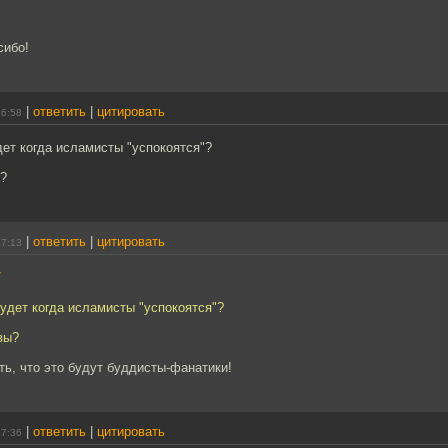
сибо!
|
ответить
|
цитировать
16:58
дет когда исламисты "успокоятся"?
?
|
ответить
|
цитировать
17:13
7
будет когда исламисты "успокоятся"?
вы?
ь, что это будут буддисты-фанатики!
|
ответить
|
цитировать
17:36