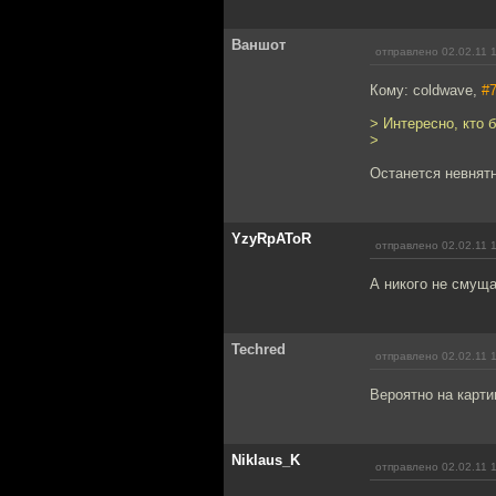
Ваншот
отправлено 02.02.11 
Кому: coldwave,
#
> Интересно, кто 
>
Останется невнят
YzyRpAToR
отправлено 02.02.11 
А никого не смущ
Techred
отправлено 02.02.11 
Вероятно на карти
Niklaus_K
отправлено 02.02.11 