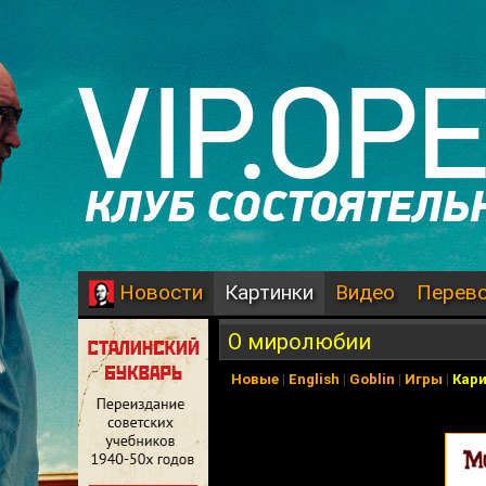
Картинки
Видео
Перев
Новости
О миролюбии
Новые
|
English
|
Goblin
|
Игры
|
Кар