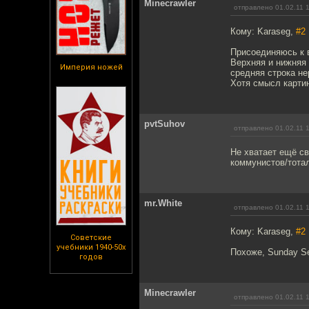
Minecrawler
отправлено 01.02.11 
Кому: Karaseg,
#2
Присоединяюсь к 
Верхняя и нижняя с
Империя ножей
средняя строка не
Хотя смысл картинк
pvtSuhov
отправлено 01.02.11 
Не хватает ещё св
коммунистов/тота
mr.White
отправлено 01.02.11 
Кому: Karaseg,
#2
Советские
учебники 1940-50х
Похоже, Sunday S
годов
Minecrawler
отправлено 01.02.11 