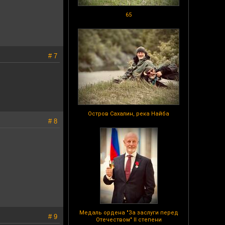
65
# 7
Остров Сахалин, река Найба
# 8
Медаль ордена "За заслуги перед
# 9
Отечеством" II степени