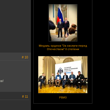
Медаль ордена "За заслуги перед
Отечеством" II степени
# 10
ов!
# 11
РВИО