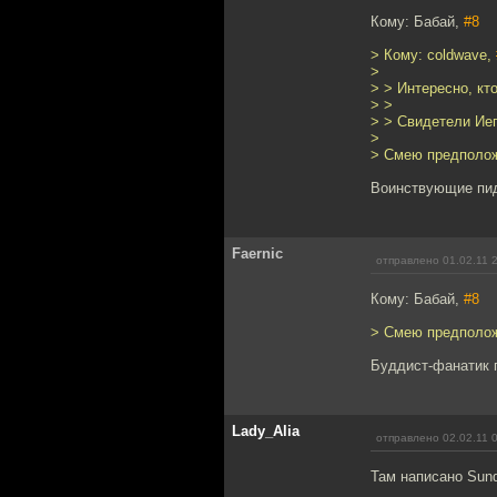
Кому: Бабай,
#8
> Кому: coldwave,
>
> > Интересно, кт
> >
> > Свидетели Ие
>
> Смею предполож
Воинствующие пи
Faernic
отправлено 01.02.11 
Кому: Бабай,
#8
> Смею предполож
Буддист-фанатик 
Lady_Alia
отправлено 02.02.11 
Там написано Sun