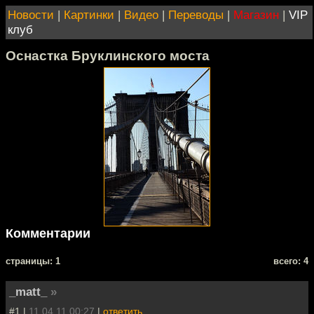
Новости
|
Картинки
|
Видео
|
Переводы
|
Магазин
|
VIP
клуб
Оснастка Бруклинского моста
Комментарии
cтраницы: 1
всего: 4
_matt_
»
#1 |
11.04.11 00:27
|
ответить