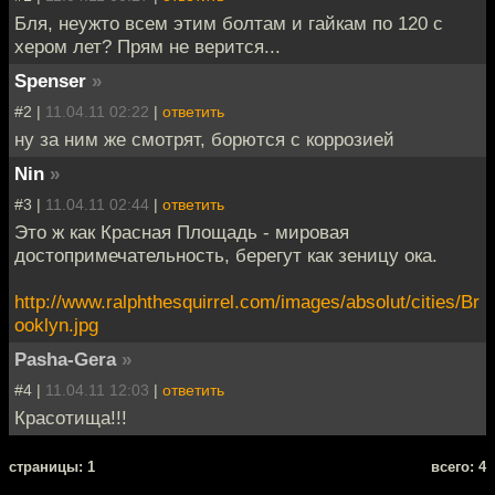
Бля, неужто всем этим болтам и гайкам по 120 с
хером лет? Прям не верится...
Spenser
»
#2 |
11.04.11 02:22
|
ответить
ну за ним же смотрят, борются с коррозией
Nin
»
#3 |
11.04.11 02:44
|
ответить
Это ж как Красная Площадь - мирoвая
достопримечательность, берегут как зеницу ока.
http://www.ralphthesquirrel.com/images/absolut/cities/Br
ooklyn.jpg
Pasha-Gera
»
#4 |
11.04.11 12:03
|
ответить
Красотища!!!
cтраницы: 1
всего: 4