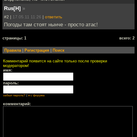
Rus[H]
»
#2 |
17.05.11 11:26
|
ответить
Погоды там стоят нынче - просто атас!
cтраницы: 1
всего: 2
Правила
|
Регистрация
|
Поиск
Комментарий появится на сайте только после проверки
модератором!
имя:
пароль:
забыл пароль?
|
я с форума
комментарий: