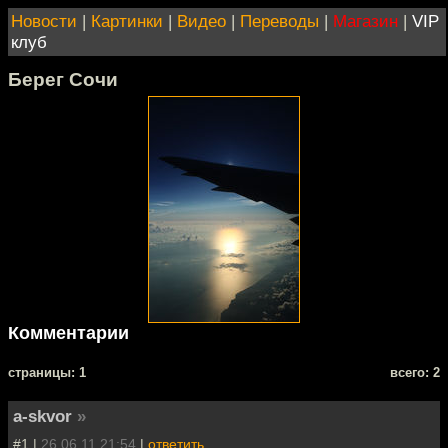
Новости
|
Картинки
|
Видео
|
Переводы
|
Магазин
|
VIP
клуб
Берег Сочи
Комментарии
cтраницы: 1
всего: 2
a-skvor
»
#1 |
26.06.11 21:54
|
ответить