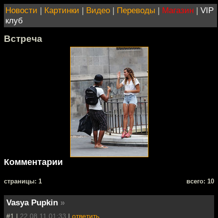
Новости
|
Картинки
|
Видео
|
Переводы
|
Магазин
|
VIP
клуб
Встреча
Комментарии
cтраницы: 1
всего: 10
Vasya Pupkin
»
#1 |
22.08.11 01:33
|
ответить